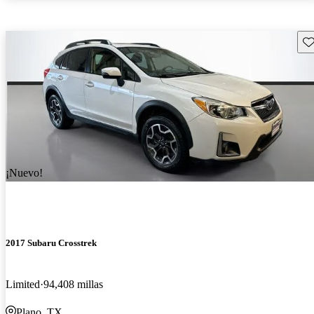
Gu
¡Nuevo!
2017 Subaru Crosstrek
Limited
94,408 millas
Plano, TX