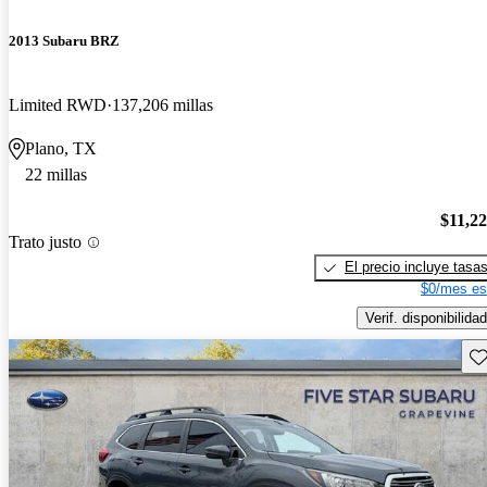
2013 Subaru BRZ
Limited RWD
137,206 millas
Plano, TX
22 millas
$11,2
Trato justo
El precio incluye tasa
$0/mes es
Verif. disponibilidad
Gu