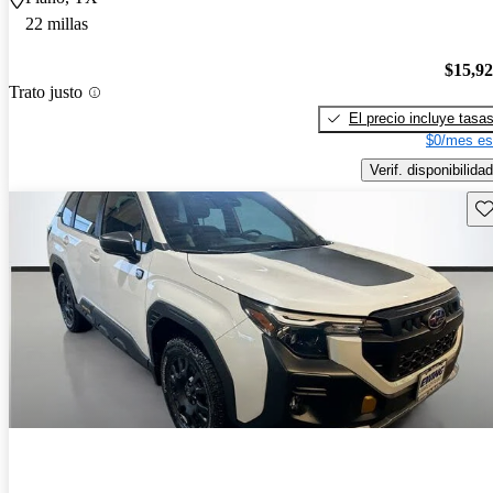
22 millas
$15,9
Trato justo
El precio incluye tasa
$0/mes es
Verif. disponibilidad
Gu