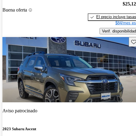
$25,1
Buena oferta
El precio incluye tasa
$84/mes es
Verif. disponibilidad
Gu
Aviso patrocinado
2023 Subaru Ascent