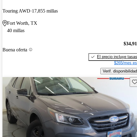
Touring AWD
17,855 millas
Fort Worth, TX
40 millas
$34,9
Buena oferta
El precio incluye tasa
$265/mes es
Verif. disponibilidad
Gu