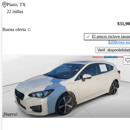
Plano, TX
22 millas
$31,9
Buena oferta
El precio incluye tasa
$209/mes es
Verif. disponibilidad
Gu
¡Nuevo!