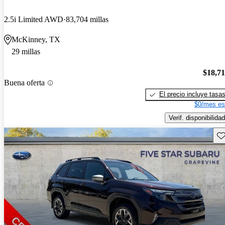
2.5i Limited AWD
83,704 millas
McKinney, TX
29 millas
$18,7
Buena oferta
El precio incluye tasa
$0/mes es
Verif. disponibilidad
Gu