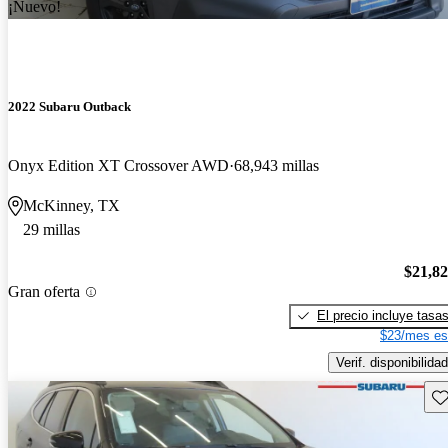
¡Nuevo!
2022 Subaru Outback
Onyx Edition XT Crossover AWD
68,943 millas
McKinney, TX
29 millas
$21,8
Gran oferta
El precio incluye tasa
$23/mes es
Verif. disponibilidad
Gu