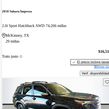
2018 Subaru Impreza
2.0i Sport Hatchback AWD
74,266 millas
McKinney, TX
29 millas
$16,5
Trato justo
El precio incluye tasa
$0/mes es
Verif. disponibilidad
Gu