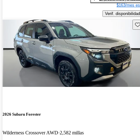
$163/mes es
Verif. disponibilidad
Gu
2026 Subaru Forester
Wilderness Crossover AWD
2,582 millas