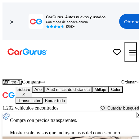
CarGurus: Autos nuevos y usados
Obtene
Con Modo de concesionario
150K+
Autos Subaru usados en venta cerca de
Denton, TX
Compara
Filtro (1)
Ordenar
Subaru
Año
A 50 millas de distancia
Millaje
Color
Transmisión
Borrar todo
1,202 vehículos encontrados
Guardar búsque
Compra con precios transparentes.
Mostrar solo avisos que incluyan tasas del concesionario