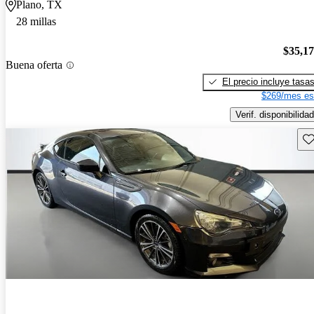
Plano, TX
28 millas
$35,1
Buena oferta
El precio incluye tasa
$269/mes es
Verif. disponibilidad
Gu