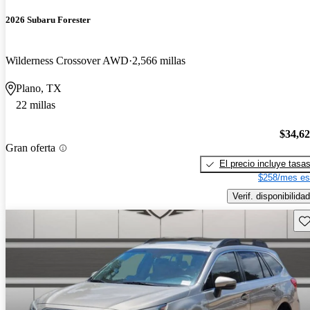
2026 Subaru Forester
Wilderness Crossover AWD
2,566 millas
Plano, TX
22 millas
$34,6
Gran oferta
El precio incluye tasa
$258/mes es
Verif. disponibilidad
Gu