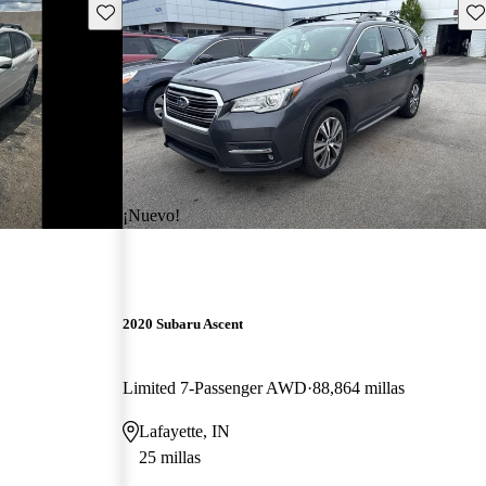
Guarda este Aviso
Gu
¡Nuevo!
2020 Subaru Ascent
Limited 7-Passenger AWD
88,864 millas
Lafayette, IN
25 millas