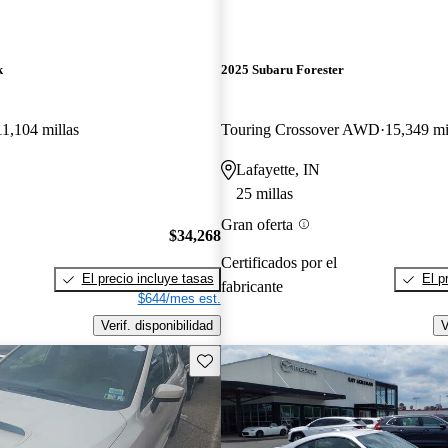
k
2025 Subaru Forester
11,104 millas
Touring Crossover AWD
15,349 mi
Lafayette, IN
25 millas
Gran oferta
$34,268
Certificados por el
El precio incluye tasas
El p
fabricante
$644/mes est.
Verif. disponibilidad
V
Guarda este Aviso