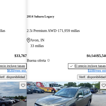
2014 Subaru Legacy
llas
2.5i Premium AWD
171,959 millas
Avon, IN
33 millas
$33,767
$6,540
$5,54
Buena oferta
recio incluye tasas
El precio incluye tasas
$630/mes est.
$108/mes est
erif. disponibilidad
Verif. disponibilidad
Guarda este Aviso
Gu