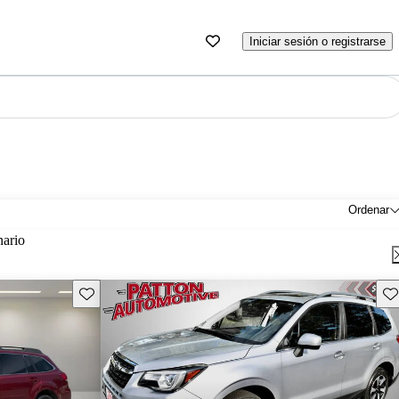
Iniciar sesión o registrarse
Ordenar
nario
Guarda este Aviso
Gu