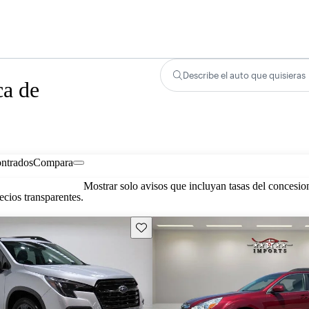
Describe el auto que quisieras
ca de
ontrados
Compara
Mostrar solo avisos que incluyan tasas del concesio
cios transparentes.
Guarda este Aviso