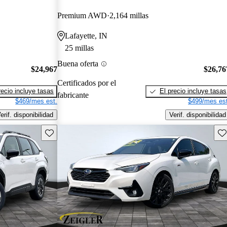
Premium AWD
2,164 millas
Lafayette, IN
25 millas
Buena oferta
$24,967
$26,76
Certificados por el
recio incluye tasas
El precio incluye tasas
fabricante
$469/mes est.
$499/mes est
erif. disponibilidad
Verif. disponibilidad
Guarda este Aviso
Gu