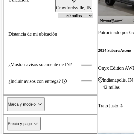
Crawfordsville, IN
¡Nuevo!
Patrocinado por
Ge
Distancia de mi ubicación
2024 Subaru Ascent
¿Mostrar avisos solamente de IN?
Onyx Edition AW
Indianapolis, IN
¿Incluir avisos con entrega?
42 millas
Marca y modelo
Trato justo
Precio y pago