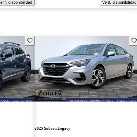
erif. disponibilidad
Verif. disponibilidad
Guarda este Aviso
Gu
¡Nuevo!
2025 Subaru Legacy