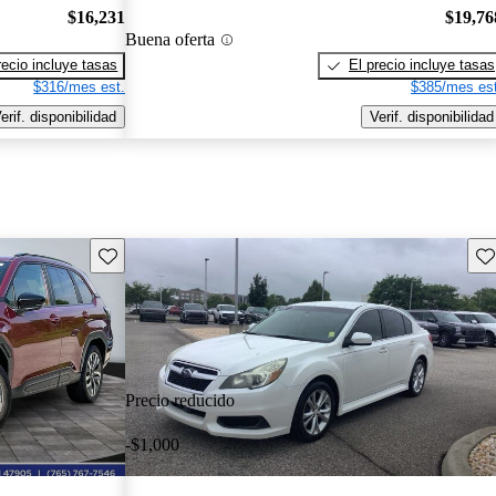
$16,231
$19,76
Buena oferta
recio incluye tasas
El precio incluye tasas
$316/mes est.
$385/mes est
erif. disponibilidad
Verif. disponibilidad
Guarda este Aviso
Gu
Precio reducido
-$1,000