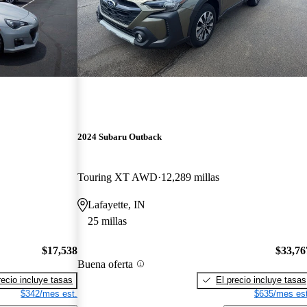
2024 Subaru Outback
Touring XT AWD
12,289 millas
Lafayette, IN
25 millas
$17,538
$33,76
Buena oferta
recio incluye tasas
El precio incluye tasas
$342/mes est.
$635/mes est