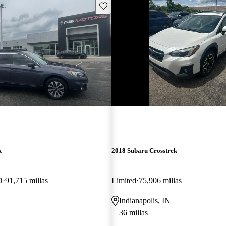
Guarda este Aviso
¡Nuevo!
k
2018 Subaru Crosstrek
D
91,715 millas
Limited
75,906 millas
Indianapolis, IN
36 millas