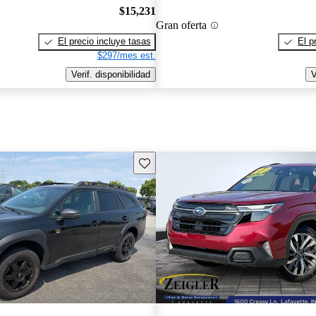
$15,231
Gran oferta
El precio incluye tasas
El p
$297/mes est.
Verif. disponibilidad
V
Guarda este Aviso