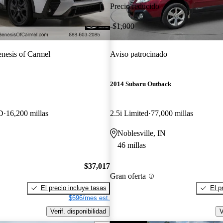
Precio reducido
-$1,000
nesis of Carmel
Aviso patrocinado
2014 Subaru Outback
D
16,200 millas
2.5i Limited
77,000 millas
Noblesville, IN
46 millas
$37,017
Gran oferta
El precio incluye tasas
El p
$696/mes est.
Verif. disponibilidad
V