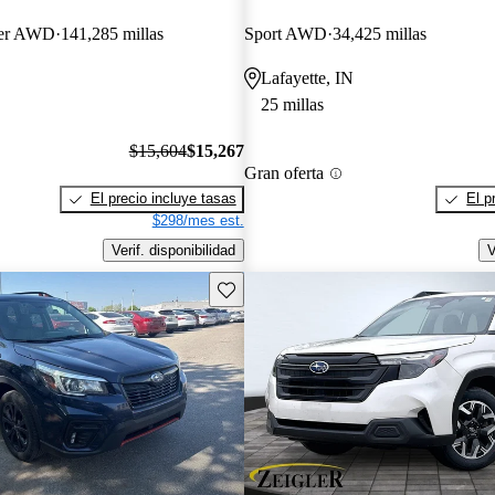
ger AWD
141,285 millas
Sport AWD
34,425 millas
Lafayette, IN
25 millas
$15,604
$15,267
Gran oferta
El precio incluye tasas
El p
$298/mes est.
Verif. disponibilidad
V
Guarda este Aviso