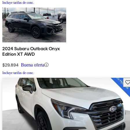
Incluye tarifas de conc.
2024 Subaru Outback Onyx
Edition XT AWD
$29,894
Buena oferta
Incluye tarifas de conc.
Gu