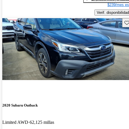
$239/mes es
Verif. disponibilidad
Gu
2020 Subaru Outback
Limited AWD
62,125 millas