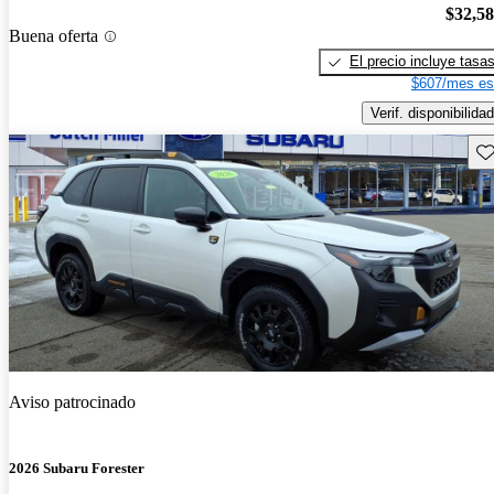
$32,5
Buena oferta
El precio incluye tasa
$607/mes es
Verif. disponibilidad
Gu
Aviso patrocinado
2026 Subaru Forester