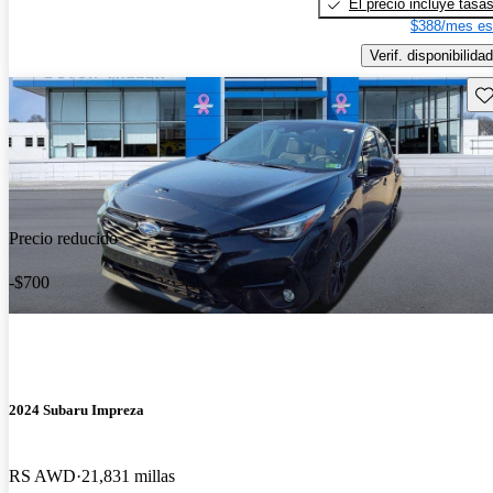
El precio incluye tasa
$388/mes es
Verif. disponibilidad
Gu
Precio reducido
-$700
2024 Subaru Impreza
RS AWD
21,831 millas