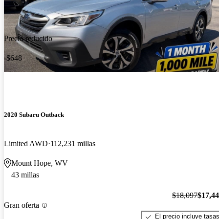
Precio reducido
-$648
2020 Subaru Outback
Limited AWD
112,231 millas
Mount Hope, WV
43 millas
$18,097
$17,4
Gran oferta
El precio incluye tasa