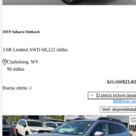
2019 Subaru Outback
3.6R Limited AWD
68,222 millas
Clarksburg, WV
96 millas
$21,500
$21,0
Buena oferta
El precio incluye tasa
$406/mes es
Verif. disponibilidad
Gu