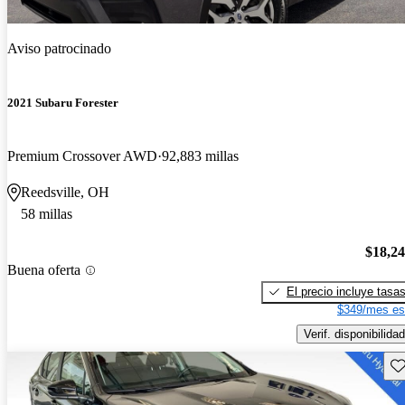
Aviso patrocinado
2021 Subaru Forester
Premium Crossover AWD
92,883 millas
Reedsville, OH
58 millas
$18,2
Buena oferta
El precio incluye tasa
$349/mes es
Verif. disponibilidad
Gu