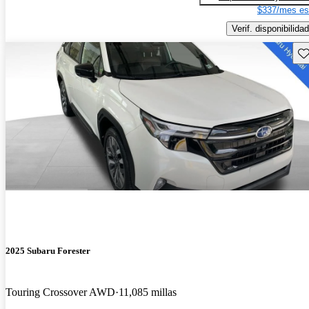
$337/mes es
Verif. disponibilidad
Gu
2025 Subaru Forester
Touring Crossover AWD
11,085 millas