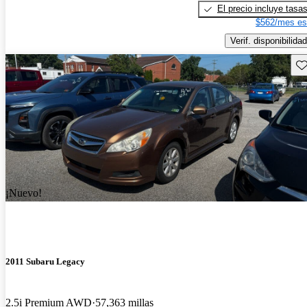
El precio incluye tasa
$562/mes es
Verif. disponibilidad
Gu
¡Nuevo!
2011 Subaru Legacy
2.5i Premium AWD
57,363 millas