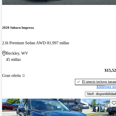
2020 Subaru Impreza
2.0i Premium Sedan AWD
81,997 millas
Beckley, WV
45 millas
$15,5
Gran oferta
El precio incluye tasa
$300/mes es
Verif. disponibilidad
Gu