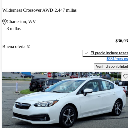
Wilderness Crossover AWD
2,447 millas
Charleston, WV
3 millas
$36,9
Buena oferta
El precio incluye tasa
$681/mes es
Verif. disponibilidad
Gu