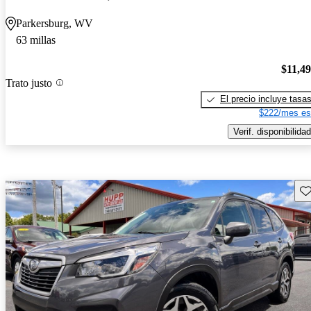
Parkersburg, WV
63 millas
$11,4
Trato justo
El precio incluye tasa
$222/mes es
Verif. disponibilidad
Gu