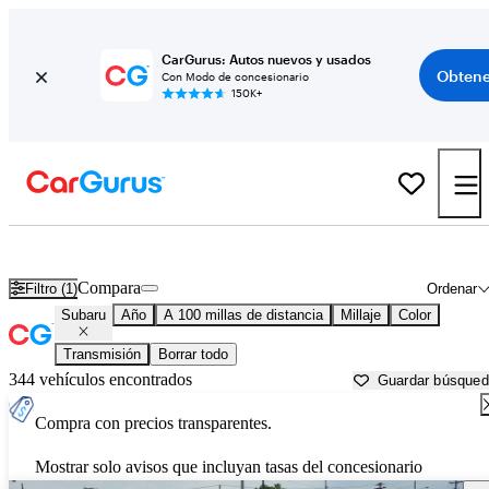
CarGurus: Autos nuevos y usados
Obtene
Con Modo de concesionario
150K+
Autos Subaru usados en venta cerca de
Charleston, WV
Compara
Filtro (1)
Ordenar
Subaru
Año
A 100 millas de distancia
Millaje
Color
Transmisión
Borrar todo
344 vehículos encontrados
Guardar búsque
Compra con precios transparentes.
Mostrar solo avisos que incluyan tasas del concesionario