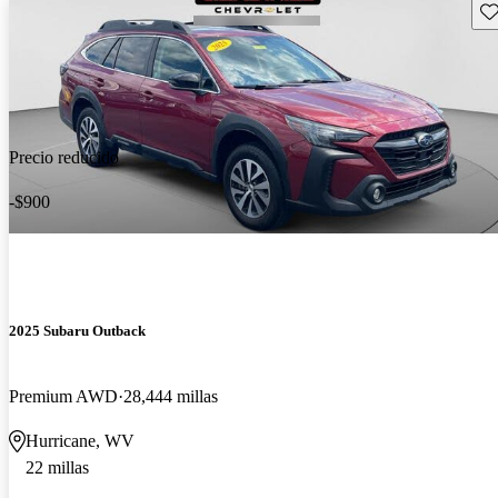
Gu
Precio reducido
-$900
2025 Subaru Outback
Premium AWD
28,444 millas
Hurricane, WV
22 millas