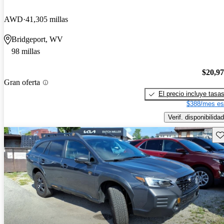
AWD
41,305 millas
Bridgeport, WV
98 millas
$20,9
Gran oferta
El precio incluye tasa
$388/mes es
Verif. disponibilidad
Gu