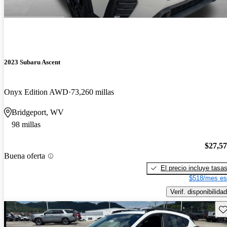
2023 Subaru Ascent
Onyx Edition AWD
73,260 millas
Bridgeport, WV
98 millas
$27,5
Buena oferta
El precio incluye tasa
$518/mes es
Verif. disponibilidad
Gu