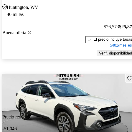
Huntington, WV
46 millas
$26,573
$25,8
Buena oferta
El precio incluye tasa
$482/mes es
Verif. disponibilidad
Gu
Precio reducido
-$1,046