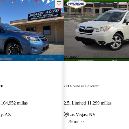
Guarda este Aviso
¡Nuevo!
ek
2016 Subaru Forester
104,952 millas
2.5i Limited
11,299 millas
ty, AZ
Las Vegas, NV
79 millas