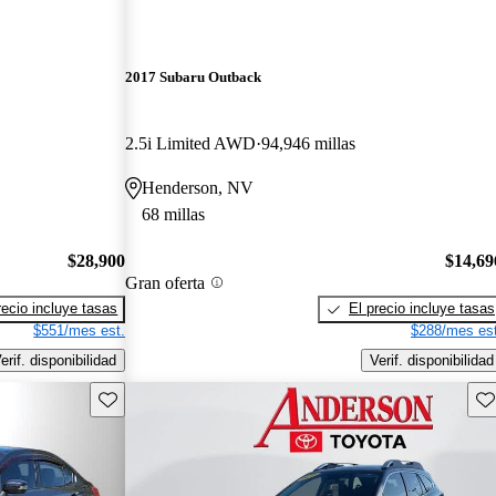
2017 Subaru Outback
2.5i Limited AWD
94,946 millas
Henderson, NV
68 millas
$28,900
$14,69
Gran oferta
recio incluye tasas
El precio incluye tasas
$551/mes est.
$288/mes est
erif. disponibilidad
Verif. disponibilidad
Guarda este Aviso
Gu