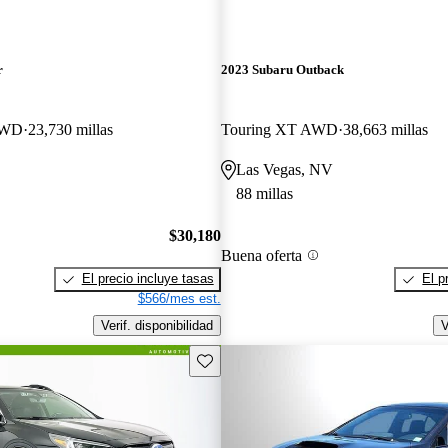
r
2023 Subaru Outback
 AWD
23,730 millas
Touring XT AWD
38,663 millas
Las Vegas, NV
88 millas
$30,180
Buena oferta
El precio incluye tasas
El p
$566/mes est.
Verif. disponibilidad
V
Guarda este Aviso