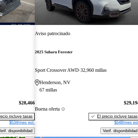
Aviso patrocinado
2025 Subaru Forester
Sport Crossover AWD
32,960 millas
Henderson, NV
67 millas
$28,466
$29,19
Buena oferta
recio incluye tasas
El precio incluye tasas
$534/mes est.
$548/mes est
erif. disponibilidad
Verif. disponibilidad