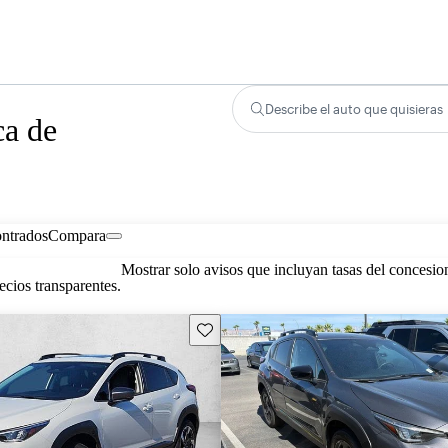
Describe el auto que quisieras
ca de
ontrados
Compara
Mostrar solo avisos que incluyan tasas del concesio
cios transparentes.
Guarda este Aviso