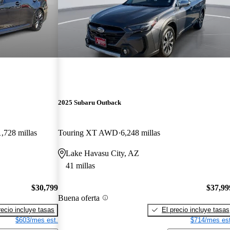
2025 Subaru Outback
,728 millas
Touring XT AWD
6,248 millas
Lake Havasu City, AZ
41 millas
$30,799
$37,99
Buena oferta
recio incluye tasas
El precio incluye tasas
$603/mes est.
$714/mes est