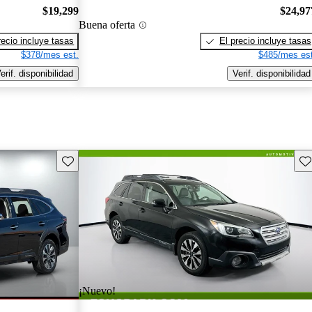
$19,299
$24,97
Buena oferta
recio incluye tasas
El precio incluye tasas
$378/mes est.
$485/mes est
erif. disponibilidad
Verif. disponibilidad
Guarda este Aviso
Gu
¡Nuevo!