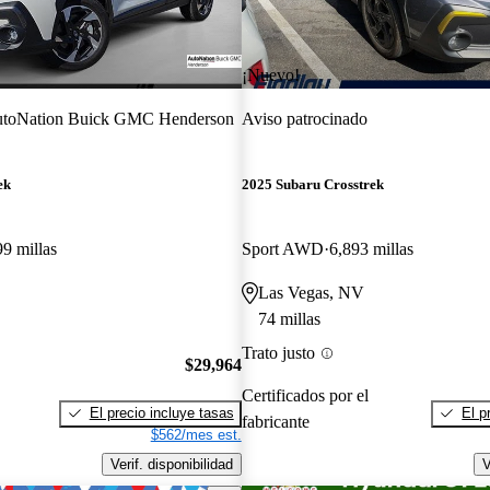
¡Nuevo!
toNation Buick GMC Henderson
Aviso patrocinado
ek
2025 Subaru Crosstrek
99 millas
Sport AWD
6,893 millas
Las Vegas, NV
74 millas
Trato justo
$29,964
Certificados por el
El precio incluye tasas
El p
fabricante
$562/mes est.
Verif. disponibilidad
V