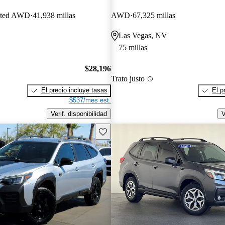
ited AWD
41,938 millas
AWD
67,325 millas
Las Vegas, NV
75 millas
$28,196
Trato justo
El precio incluye tasas
El p
$537/mes est.
Verif. disponibilidad
V
Guarda este Aviso