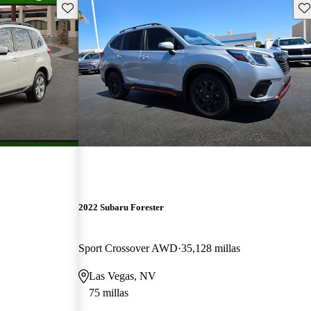
Guarda este Aviso
Gu
2022 Subaru Forester
Sport Crossover AWD
35,128 millas
Las Vegas, NV
75 millas