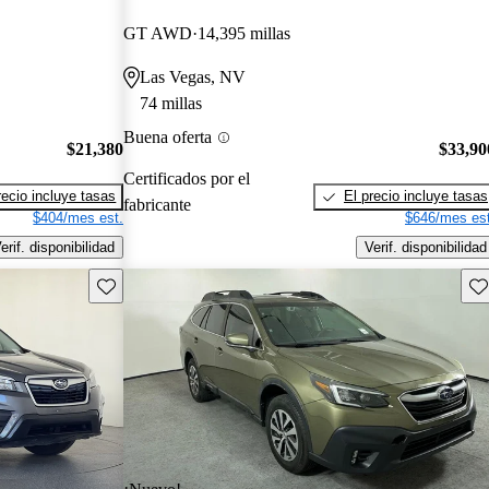
GT AWD
14,395 millas
Las Vegas, NV
74 millas
Buena oferta
$21,380
$33,90
Certificados por el
recio incluye tasas
El precio incluye tasas
fabricante
$404/mes est.
$646/mes est
erif. disponibilidad
Verif. disponibilidad
Guarda este Aviso
Gu