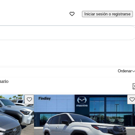
Iniciar sesión o registrarse
Ordenar
nario
Guarda este Aviso
Gu