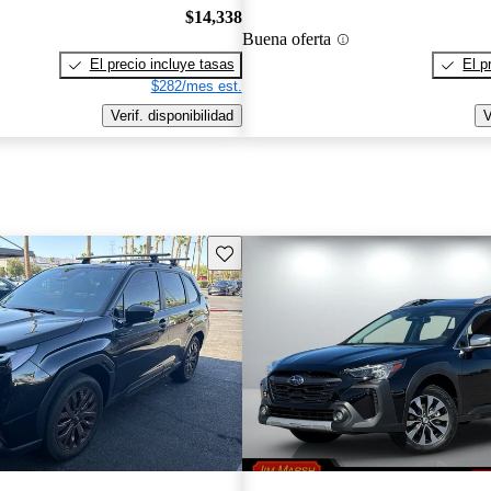
$14,338
Buena oferta
El precio incluye tasas
El p
$282/mes est.
Verif. disponibilidad
V
Guarda este Aviso