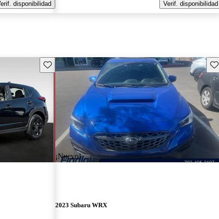
erif. disponibilidad
Verif. disponibilidad
Guarda este Aviso
Gu
¡Nuevo!
2023 Subaru WRX