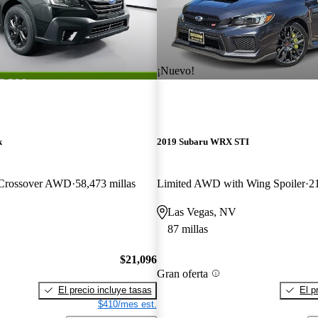
¡Nuevo!
k
2019 Subaru WRX STI
 Crossover AWD
58,473 millas
Limited AWD with Wing Spoiler
21
Las Vegas, NV
87 millas
$21,096
Gran oferta
El precio incluye tasas
El p
$410/mes est.