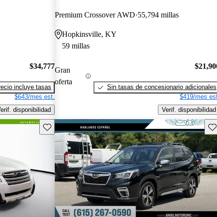
Premium Crossover AWD
55,794 millas
Hopkinsville, KY
59 millas
$34,777
$21,90
Gran
oferta
recio incluye tasas
Sin tasas de concesionario adicionales
$643/mes est.
$419/mes est
erif. disponibilidad
Verif. disponibilidad
Guarda este Aviso
Gu