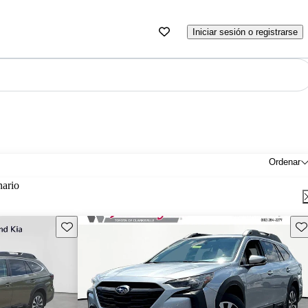
Iniciar sesión o registrarse
Ordenar
nario
Guarda este Aviso
Gu