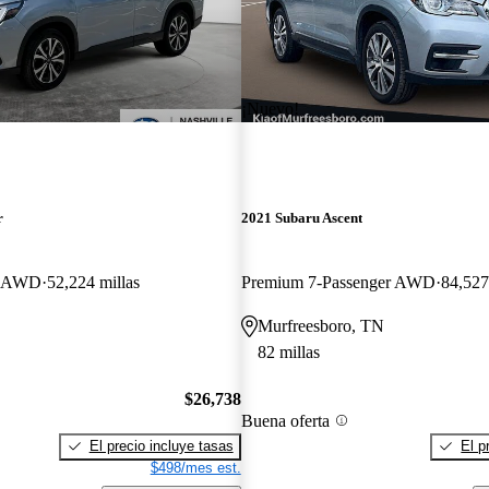
¡Nuevo!
r
2021 Subaru Ascent
er AWD
52,224 millas
Premium 7-Passenger AWD
84,527
Murfreesboro, TN
82 millas
$26,738
Buena oferta
El precio incluye tasas
El p
$498/mes est.