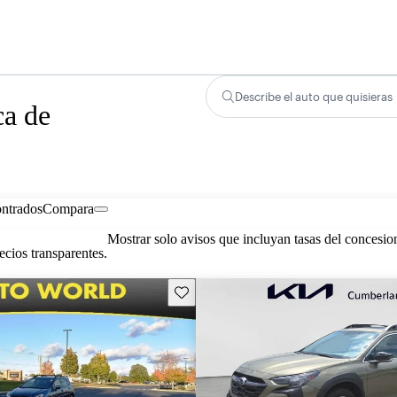
Describe el auto que quisieras
ca de
ontrados
Compara
Mostrar solo avisos que incluyan tasas del concesio
cios transparentes.
Guarda este Aviso