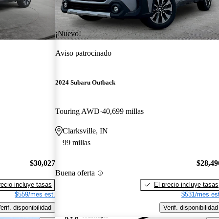
¡Nuevo!
Aviso patrocinado
2024 Subaru Outback
Touring AWD
40,699 millas
Clarksville, IN
99 millas
$30,027
$28,49
Buena oferta
recio incluye tasas
El precio incluye tasas
$559/mes est.
$531/mes est
erif. disponibilidad
Verif. disponibilidad