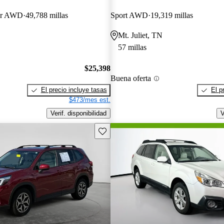
er AWD
49,788 millas
Sport AWD
19,319 millas
Mt. Juliet, TN
57 millas
$25,398
Buena oferta
El precio incluye tasas
El p
$473/mes est.
Verif. disponibilidad
V
Guarda este Aviso