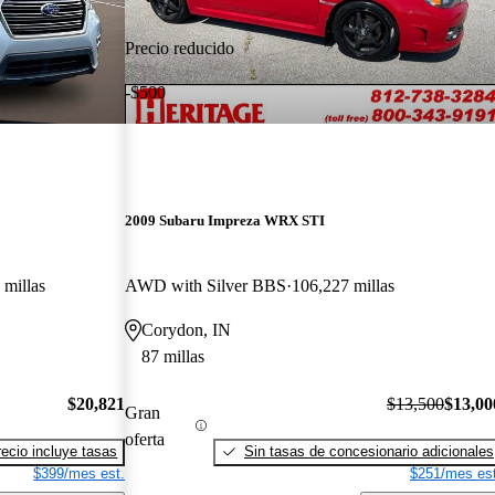
Precio reducido
-$500
2009 Subaru Impreza WRX STI
 millas
AWD with Silver BBS
106,227 millas
Corydon, IN
87 millas
$20,821
$13,500
$13,00
Gran
oferta
recio incluye tasas
Sin tasas de concesionario adicionales
$399/mes est.
$251/mes est