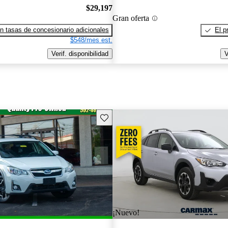
$29,197
Gran oferta
n tasas de concesionario adicionales
El p
$548/mes est.
Verif. disponibilidad
V
Guarda este Aviso
¡Nuevo!