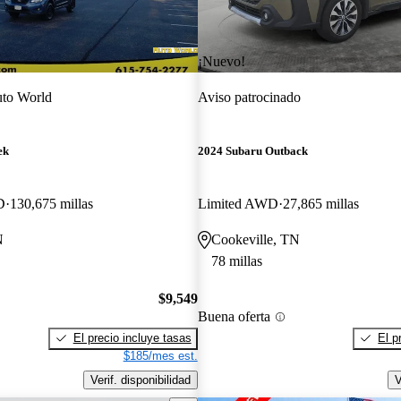
¡Nuevo!
to World
Aviso patrocinado
ek
2024 Subaru Outback
D
130,675 millas
Limited AWD
27,865 millas
N
Cookeville, TN
78 millas
$9,549
Buena oferta
El precio incluye tasas
El p
$185/mes est.
Verif. disponibilidad
V