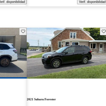
erif. disponibilidad
Verif. disponibilidad
Guarda este Aviso
Gu
2021 Subaru Forester