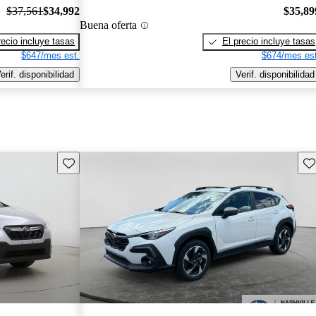
$37,561
$34,992
$35,89
Buena oferta
recio incluye tasas
El precio incluye tasas
$647/mes est.
$674/mes est
erif. disponibilidad
Verif. disponibilidad
Guarda este Aviso
Gu