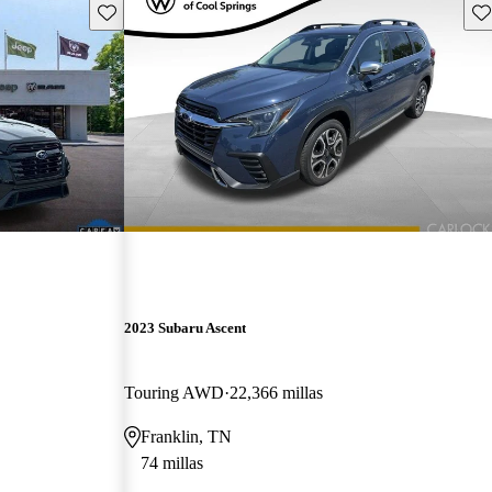
Guarda este Aviso
Gu
2023 Subaru Ascent
Touring AWD
22,366 millas
Franklin, TN
74 millas