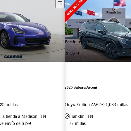
Guarda este Aviso
Precio reducido
-$2,569
2025 Subaru Ascent
892 millas
Onyx Edition AWD
21,033 millas
a la tienda a Madison, TN
Franklin, TN
uye envío de $199
77 millas