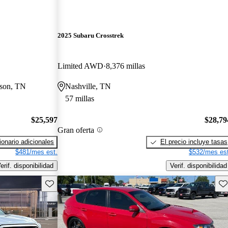
2025 Subaru Crosstrek
Limited AWD
8,376 millas
ison, TN
Nashville, TN
57 millas
$25,597
$28,79
Gran oferta
onario adicionales
El precio incluye tasas
$481/mes est.
$532/mes est
erif. disponibilidad
Verif. disponibilidad
Guarda este Aviso
Gu