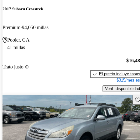
2017 Subaru Crosstrek
Premium
94,050 millas
Pooler, GA
41 millas
$16,4
Trato justo
El precio incluye tasa
$315/mes es
Verif. disponibilidad
Gu