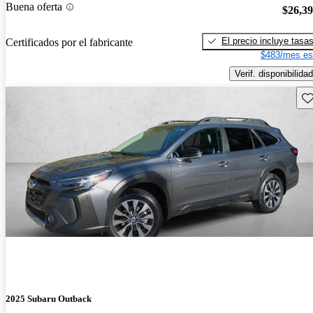
Buena oferta
$26,3
El precio incluye tasa
Certificados por el fabricante
$483/mes es
Verif. disponibilidad
Gu
2025 Subaru Outback