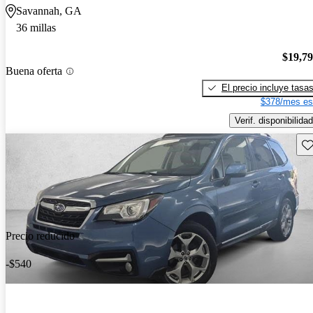
Savannah, GA
36 millas
$19,7
Buena oferta
El precio incluye tasa
$378/mes es
Verif. disponibilidad
Gu
Precio reducido
-$540