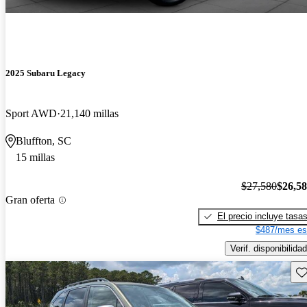
2025 Subaru Legacy
Sport AWD
21,140 millas
Bluffton, SC
15 millas
$27,580
$26,5
Gran oferta
El precio incluye tasa
$487/mes es
Verif. disponibilidad
Gu