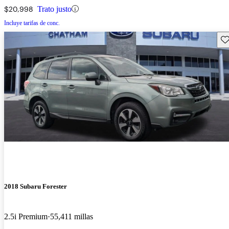
$20,998
Trato justo
Incluye tarifas de conc.
Gu
2018 Subaru Forester
2.5i Premium
55,411 millas