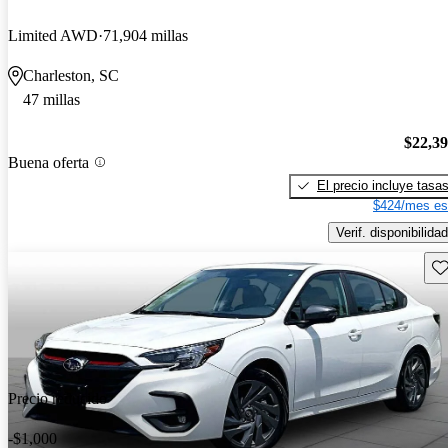
Limited AWD
71,904 millas
Charleston, SC
47 millas
$22,3
Buena oferta
El precio incluye tasa
$424/mes es
Verif. disponibilidad
Gu
Precio reducido
-$1,000