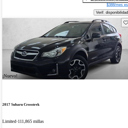
$388/mes es
Verif. disponibilidad
Gu
¡Nuevo!
2017 Subaru Crosstrek
Limited
111,865 millas