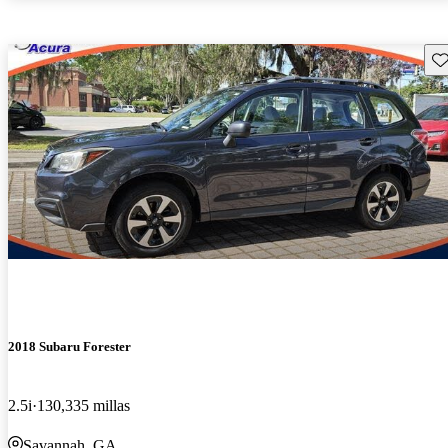
Gu
2018 Subaru Forester
2.5i
130,335 millas
Savannah, GA