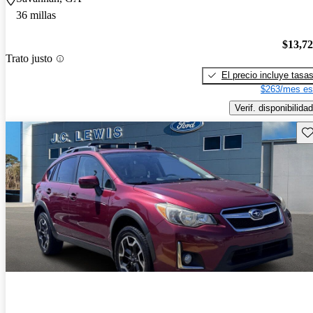
36 millas
$13,7
Trato justo
El precio incluye tasa
$263/mes es
Verif. disponibilidad
Gu