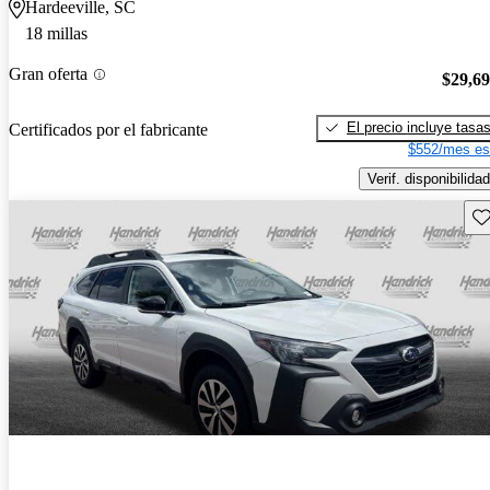
Hardeeville, SC
18 millas
Gran oferta
$29,6
El precio incluye tasa
Certificados por el fabricante
$552/mes es
Verif. disponibilidad
Gu