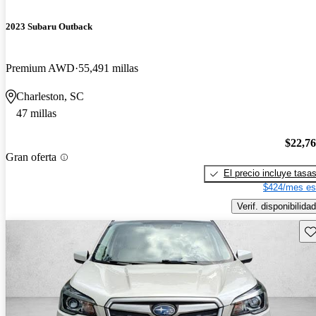
2023 Subaru Outback
Premium AWD
55,491 millas
Charleston, SC
47 millas
$22,7
Gran oferta
El precio incluye tasa
$424/mes es
Verif. disponibilidad
Gu