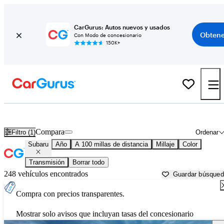
CarGurus: Autos nuevos y usados
Obtene
Con Modo de concesionario
150K+
Autos Subaru usados en venta cerca de
Beaufort, SC
Compara
Filtro (1)
Ordenar
Subaru
Año
A 100 millas de distancia
Millaje
Color
Transmisión
Borrar todo
248 vehículos encontrados
Guardar búsque
Compra con precios transparentes.
Mostrar solo avisos que incluyan tasas del concesionario