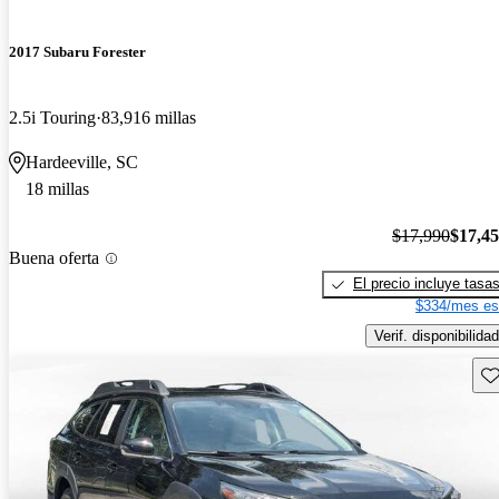
2017 Subaru Forester
2.5i Touring
83,916 millas
Hardeeville, SC
18 millas
$17,990
$17,4
Buena oferta
El precio incluye tasa
$334/mes es
Verif. disponibilidad
Gu