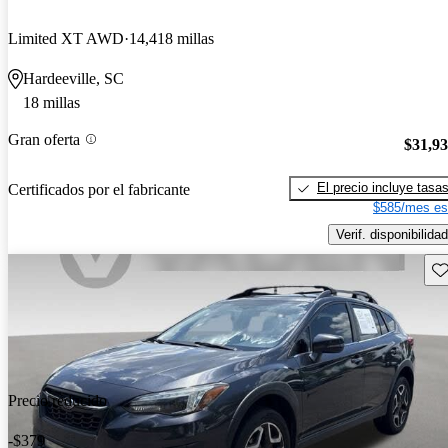
Limited XT AWD
14,418 millas
Hardeeville, SC
18 millas
Gran oferta
$31,9
El precio incluye tasa
Certificados por el fabricante
$585/mes es
Verif. disponibilidad
Gu
Precio reducido
-$379