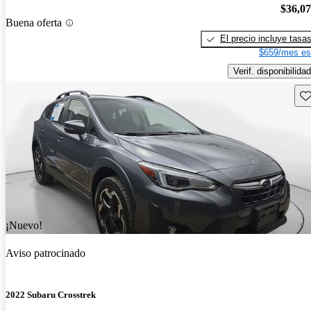
$36,0
Buena oferta
El precio incluye tasa
$659/mes es
Verif. disponibilidad
Gu
¡Nuevo!
Aviso patrocinado
2022 Subaru Crosstrek