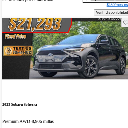
$450/mes es
Verif. disponibilidad
Gu
2023 Subaru Solterra
Premium AWD
8,906 millas