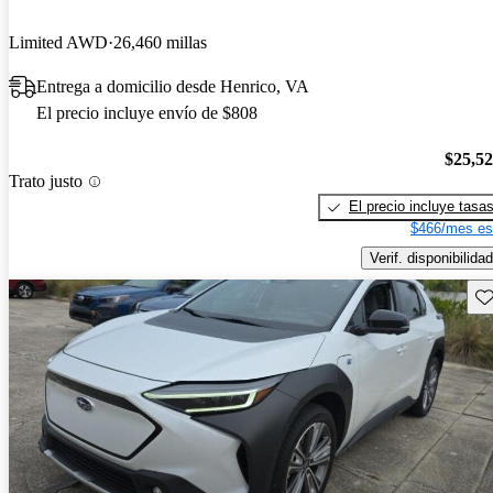
Limited AWD
26,460 millas
Entrega a domicilio desde Henrico, VA
El precio incluye envío de $808
$25,5
Trato justo
El precio incluye tasa
$466/mes es
Verif. disponibilidad
Gu