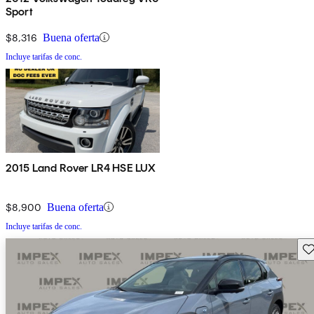
Sport
$8,316
Buena oferta
Incluye tarifas de conc.
2015 Land Rover LR4 HSE LUX
$8,900
Buena oferta
Incluye tarifas de conc.
Gu