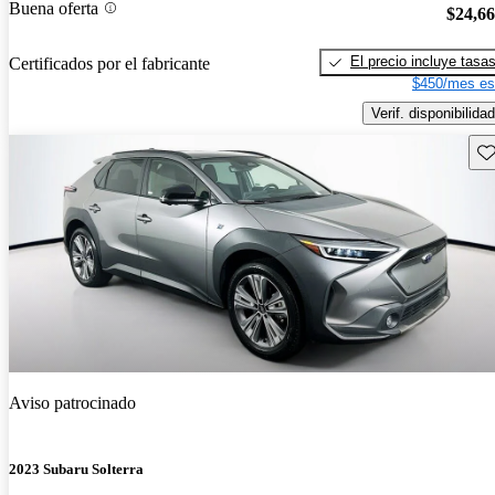
Buena oferta
$24,6
El precio incluye tasa
Certificados por el fabricante
$450/mes es
Verif. disponibilidad
Gu
Aviso patrocinado
2023 Subaru Solterra