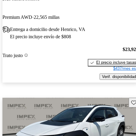
Premium AWD
22,565 millas
Entrega a domicilio desde Henrico, VA
El precio incluye envío de $808
$23,9
Trato justo
El precio incluye tasa
$437/mes es
Verif. disponibilidad
Gu