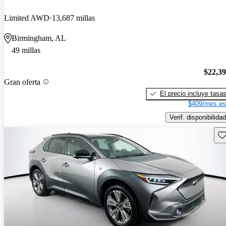
Limited AWD
13,687 millas
Birmingham, AL
49 millas
$22,3
Gran oferta
El precio incluye tasa
$409/mes es
Verif. disponibilidad
Gu