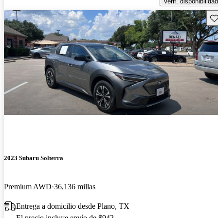
Verif. disponibilidad
Gu
2023 Subaru Solterra
Premium AWD
36,136 millas
Entrega a domicilio desde Plano, TX
El precio incluye envío de $942