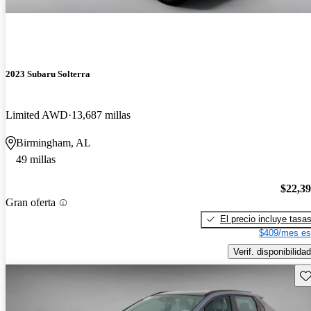
2023 Subaru Solterra
Limited AWD
13,687 millas
Birmingham, AL
49 millas
$22,3
Gran oferta
El precio incluye tasa
$409/mes es
Verif. disponibilidad
Gu