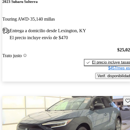
2023 Subaru Solterra
Touring AWD
35,140 millas
Entrega a domicilio desde Lexington, KY
El precio incluye envío de $470
$25,0
Trato justo
El precio incluye tasa
$457/mes es
Verif. disponibilidad
Gu