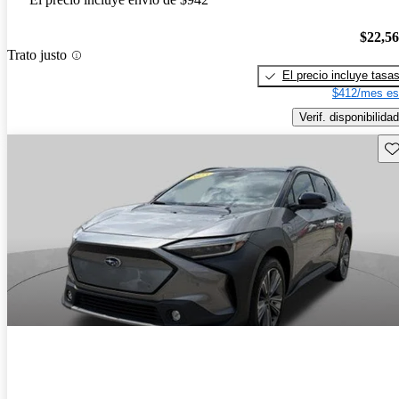
$22,5
Trato justo
El precio incluye tasa
$412/mes es
Verif. disponibilidad
Gu