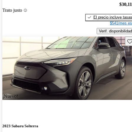
$30,1
Trato justo
El precio incluye tasa
$541/mes es
Verif. disponibilidad
Gu
¡Nuevo!
2023 Subaru Solterra