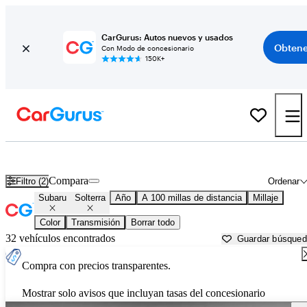
CarGurus: Autos nuevos y usados
Obtene
Con Modo de concesionario
150K+
Subaru Solterra usados en venta cerca de
Anniston, AL
Compara
Filtro (2)
Ordenar
Subaru
Solterra
Año
A 100 millas de distancia
Millaje
Color
Transmisión
Borrar todo
32 vehículos encontrados
Guardar búsque
Compra con precios transparentes.
Mostrar solo avisos que incluyan tasas del concesionario