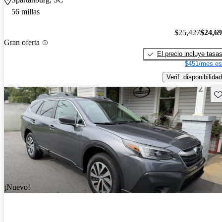
56 millas
$25,427
$24,6
Gran oferta
El precio incluye tasa
$451/mes es
Verif. disponibilidad
Gu
¡Nuevo!