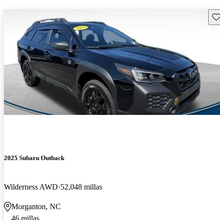
Gu
2025 Subaru Outback
Wilderness AWD
52,048 millas
Morganton, NC
46 millas