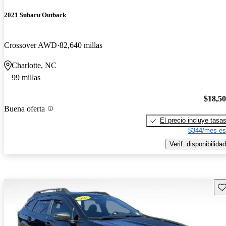
2021 Subaru Outback
Crossover AWD
82,640 millas
Charlotte, NC
99 millas
$18,5
Buena oferta
El precio incluye tasa
$344/mes es
Verif. disponibilidad
Gu