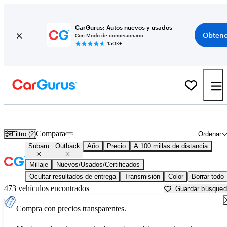
CarGurus: Autos nuevos y usados
Obtene
Con Modo de concesionario
150K+
Subaru Outback usados en venta cerca de
Asheville, NC
Compara
Filtro (2)
Ordenar
Subaru
Outback
Año
Precio
A 100 millas de distancia
Millaje
Nuevos/Usados/Certificados
Ocultar resultados de entrega
Transmisión
Color
Borrar todo
473 vehículos encontrados
Guardar búsque
Compra con precios transparentes.