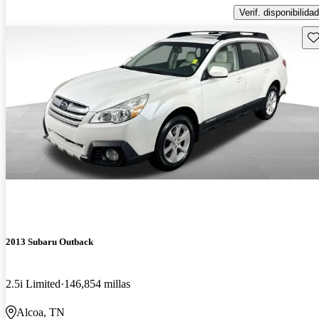
Verif. disponibilidad
Gu
2013 Subaru Outback
2.5i Limited
146,854 millas
Alcoa, TN