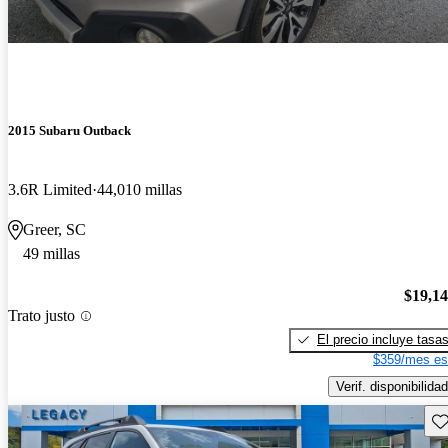
2015 Subaru Outback
3.6R Limited
44,010 millas
Greer, SC
49 millas
$19,1
Trato justo
El precio incluye tasa
$359/mes es
Verif. disponibilidad
Gu