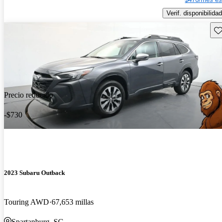
Verif. disponibilidad
Gu
Precio reducido
-$730
2023 Subaru Outback
Touring AWD
67,653 millas
Spartanburg, SC