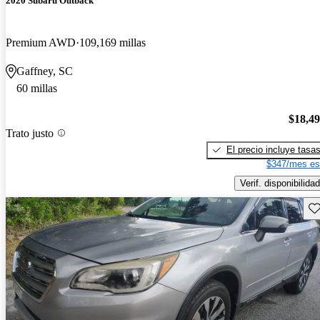
2020 Subaru Outback
Premium AWD
109,169 millas
Gaffney, SC
60 millas
$18,4
Trato justo
El precio incluye tasa
$347/mes es
Verif. disponibilidad
Gu