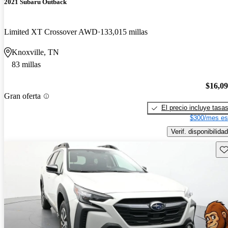
2021 Subaru Outback
Limited XT Crossover AWD
133,015 millas
Knoxville, TN
83 millas
$16,0
Gran oferta
El precio incluye tasa
$300/mes es
Verif. disponibilidad
Gu