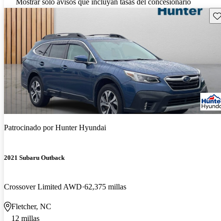
Mostrar solo avisos que incluyan tasas del concesionario
Gu
Patrocinado por
Hunter Hyundai
2021 Subaru Outback
Crossover Limited AWD
62,375 millas
Fletcher, NC
12 millas