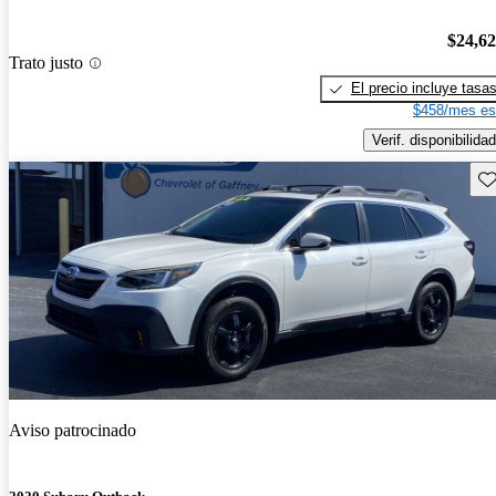
$24,6
Trato justo
El precio incluye tasa
$458/mes es
Verif. disponibilidad
Gu
Aviso patrocinado