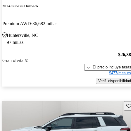
2024 Subaru Outback
Premium AWD
36,682 millas
Huntersville, NC
97 millas
$26,3
Gran oferta
El precio incluye tasa
$477/mes es
Verif. disponibilidad
Gu