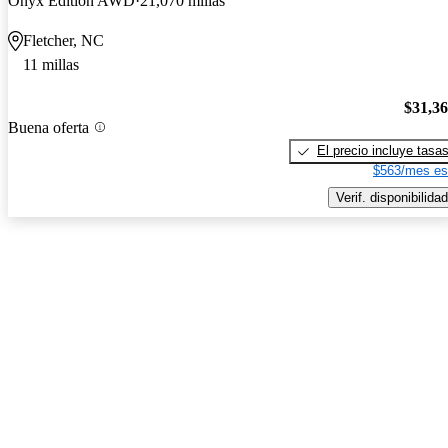
Onyx Edition AWD
21,070 millas
Fletcher, NC
11 millas
$31,3
Buena oferta
El precio incluye tasa
$563/mes es
Verif. disponibilidad