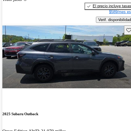
El precio incluye tasa
$589/mes es
Verif. disponibilidad
Gu
2025 Subaru Outback