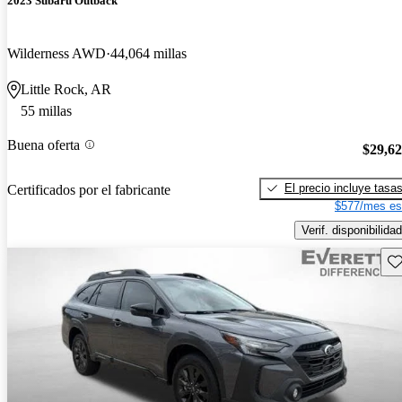
2023 Subaru Outback
Wilderness AWD
44,064 millas
Little Rock, AR
55 millas
Buena oferta
$29,6
El precio incluye tasa
Certificados por el fabricante
$577/mes es
Verif. disponibilidad
Gu