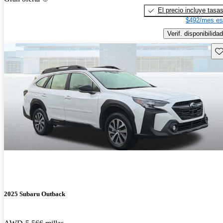
El precio incluye tasa
$492/mes es
Verif. disponibilidad
Gu
2025 Subaru Outback