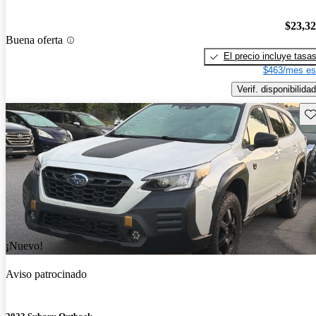
$23,3
Buena oferta
El precio incluye tasa
$463/mes es
Verif. disponibilidad
Gu
¡Nuevo!
Aviso patrocinado