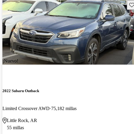
Gu
¡Nuevo!
2022 Subaru Outback
Limited Crossover AWD
75,182 millas
Little Rock, AR
55 millas