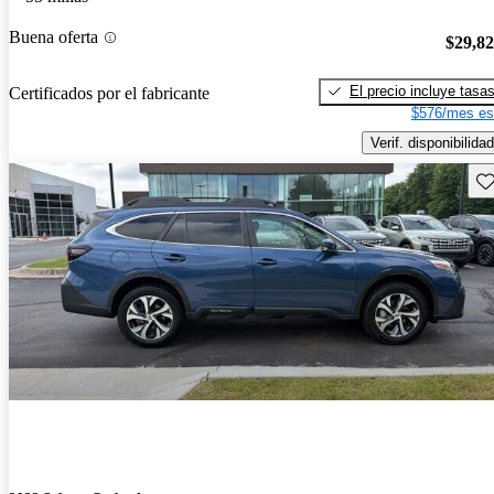
Buena oferta
$29,8
El precio incluye tasa
Certificados por el fabricante
$576/mes es
Verif. disponibilidad
Gu