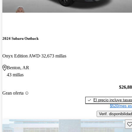
2024 Subaru Outback
Onyx Edition AWD
32,673 millas
Benton, AR
43 millas
$26,8
Gran oferta
El precio incluye tasa
$520/mes es
Verif. disponibilidad
Gu