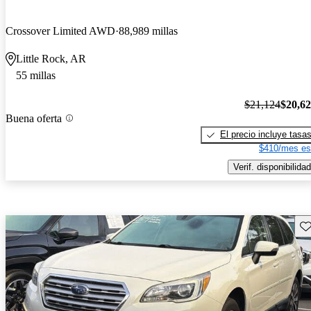
Crossover Limited AWD
88,989 millas
Little Rock, AR
55 millas
$21,124
$20,6
Buena oferta
El precio incluye tasa
$410/mes es
Verif. disponibilidad
Gu