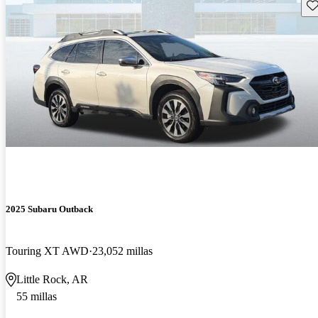
Gu
2025 Subaru Outback
Touring XT AWD
23,052 millas
Little Rock, AR
55 millas