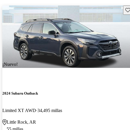
Gu
¡Nuevo!
2024 Subaru Outback
Limited XT AWD
34,495 millas
Little Rock, AR
55 millas