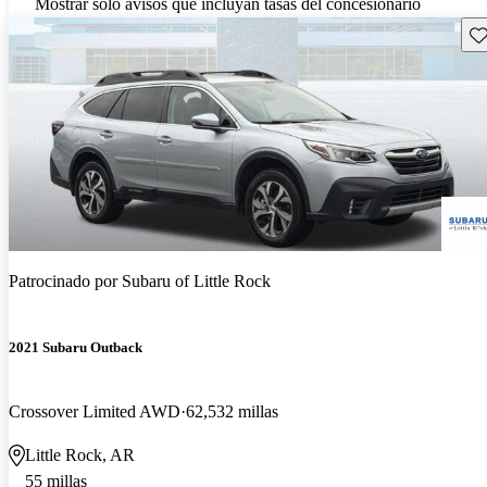
Mostrar solo avisos que incluyan tasas del concesionario
Gu
Patrocinado por
Subaru of Little Rock
2021 Subaru Outback
Crossover Limited AWD
62,532 millas
Little Rock, AR
55 millas