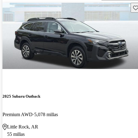
Gu
2025 Subaru Outback
Premium AWD
5,078 millas
Little Rock, AR
55 millas