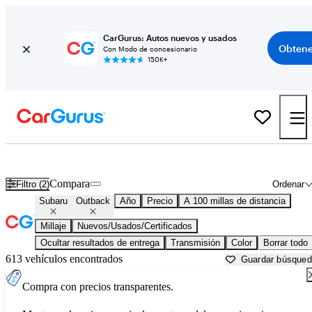
CarGurus: Autos nuevos y usados
Obtene
Con Modo de concesionario
150K+
Subaru Outback usados en venta cerca de
Arkadelphia, AR
Compara
Filtro (2)
Ordenar
Subaru
Outback
Año
Precio
A 100 millas de distancia
Millaje
Nuevos/Usados/Certificados
Ocultar resultados de entrega
Transmisión
Color
Borrar todo
613 vehículos encontrados
Guardar búsque
Compra con precios transparentes.