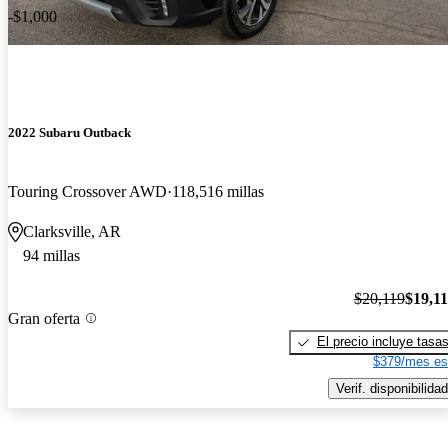
-$1,000
2022 Subaru Outback
Touring Crossover AWD
118,516 millas
Clarksville, AR
94 millas
$20,119
$19,1
Gran oferta
El precio incluye tasa
$379/mes es
Verif. disponibilidad