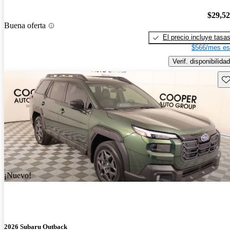
$29,5
Buena oferta
El precio incluye tasa
$566/mes es
Verif. disponibilidad
Gu
¡Nuevo!
2026 Subaru Outback