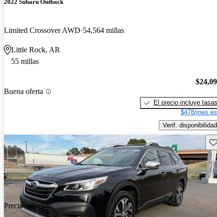
2022 Subaru Outback
Limited Crossover AWD
54,564 millas
Little Rock, AR
55 millas
$24,0
Buena oferta
El precio incluye tasa
$478/mes es
Verif. disponibilidad
Gu
Precio reducido