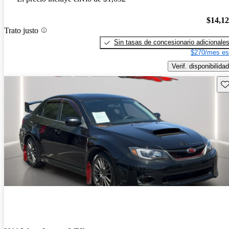
$14,1
Trato justo
Sin tasas de concesionario adicionale
$270/mes es
Verif. disponibilidad
Gu