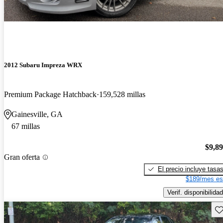
2012 Subaru Impreza WRX
Premium Package Hatchback
159,528 millas
Gainesville, GA
67 millas
$9,8
Gran oferta
El precio incluye tasa
$189/mes es
Verif. disponibilidad
Gu