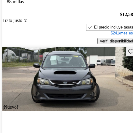
88 millas
$12,5
Trato justo
El precio incluye tasa
$241/mes es
Verif. disponibilidad
Gu
¡Nuevo!