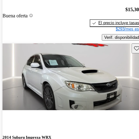
$15,3
Buena oferta
El precio incluye tasa
$293/mes es
Verif. disponibilidad
Gu
2014 Subaru Impreza WRX