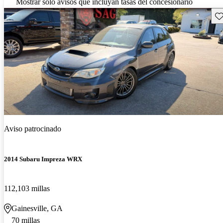
Mostrar solo avisos que incluyan tasas del concesionario
Gu
Aviso patrocinado
2014 Subaru Impreza WRX
112,103 millas
Gainesville, GA
70 millas