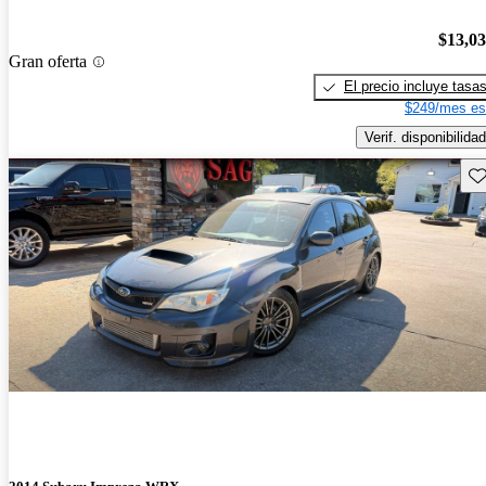
$13,0
Gran oferta
El precio incluye tasa
$249/mes es
Verif. disponibilidad
Gu