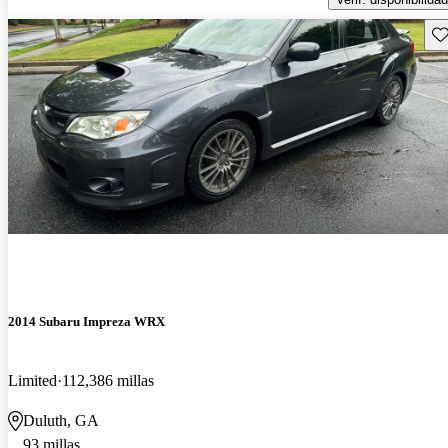
Gu
2014 Subaru Impreza WRX
Limited
112,386 millas
Duluth, GA
93 millas