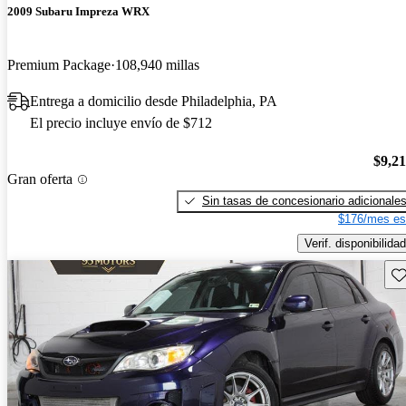
2009 Subaru Impreza WRX
Premium Package
108,940 millas
Entrega a domicilio desde Philadelphia, PA
El precio incluye envío de $712
$9,2
Gran oferta
Sin tasas de concesionario adicionale
$176/mes es
Verif. disponibilidad
Gu