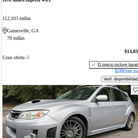
2014 Subaru Impreza WRX
112,103 millas
Gainesville, GA
70 millas
$13,0
Gran oferta
El precio incluye tasa
$249/mes es
Verif. disponibilidad
Gu