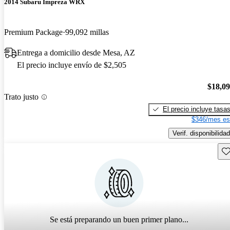
2014 Subaru Impreza WRX
Premium Package
99,092 millas
Entrega a domicilio desde Mesa, AZ
El precio incluye envío de $2,505
$18,0
Trato justo
El precio incluye tasa
$346/mes es
Verif. disponibilidad
Gu
Se está preparando un buen primer plano...