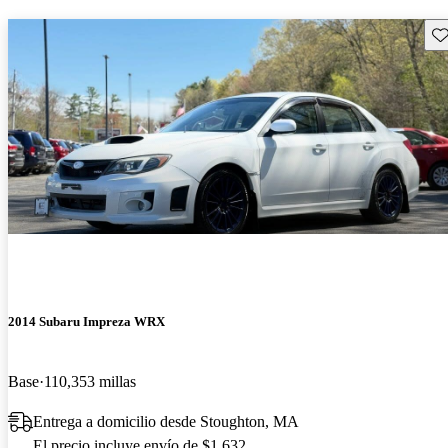
Gu
2014 Subaru Impreza WRX
Base
110,353 millas
Entrega a domicilio desde Stoughton, MA
El precio incluye envío de $1,632