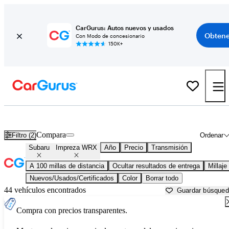
CarGurus: Autos nuevos y usados
Obtene
Con Modo de concesionario
150K+
Subaru Impreza WRX usados en venta cerca de
Anderson, SC
Compara
Filtro (2)
Ordenar
Subaru
Impreza WRX
Año
Precio
Transmisión
A 100 millas de distancia
Ocultar resultados de entrega
Millaje
Nuevos/Usados/Certificados
Color
Borrar todo
44 vehículos encontrados
Guardar búsque
Compra con precios transparentes.