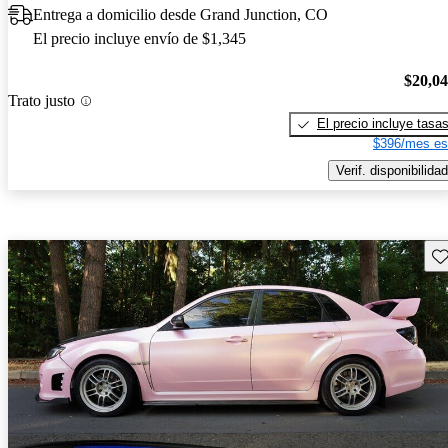
Entrega a domicilio desde Grand Junction, CO
El precio incluye envío de $1,345
$20,0
Trato justo
El precio incluye tasa
$396/mes es
Verif. disponibilidad
Gu