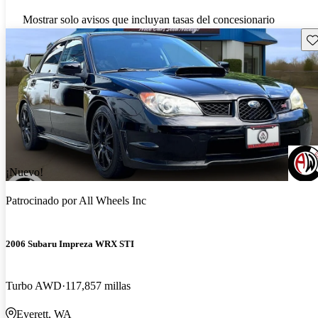
Mostrar solo avisos que incluyan tasas del concesionario
Gu
¡Nuevo!
Patrocinado por
All Wheels Inc
2006 Subaru Impreza WRX STI
Turbo AWD
117,857 millas
Everett, WA