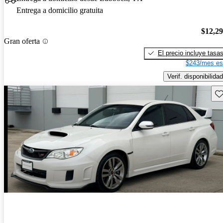
Entrega a domicilio gratuita
$12,2
Gran oferta
El precio incluye tasa
$243/mes es
Verif. disponibilidad
Gu