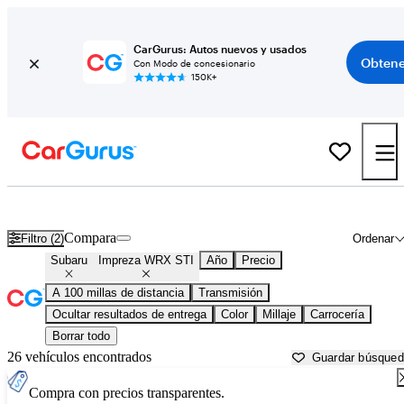
CarGurus: Autos nuevos y usados
Obtene
Con Modo de concesionario
150K+
Subaru Impreza WRX STI usados en venta cerca de
Bellingham, W
Compara
Filtro (2)
Ordenar
Subaru
Impreza WRX STI
Año
Precio
A 100 millas de distancia
Transmisión
Ocultar resultados de entrega
Color
Millaje
Carrocería
Borrar todo
26 vehículos encontrados
Guardar búsque
Compra con precios transparentes.