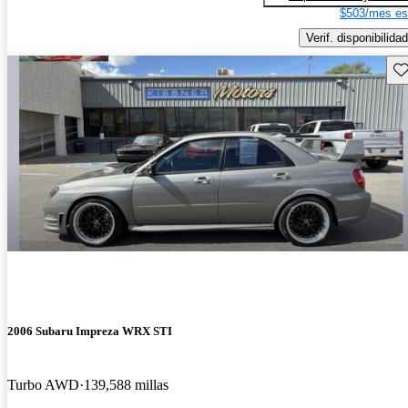
$503/mes es
Verif. disponibilidad
Gu
2006 Subaru Impreza WRX STI
Turbo AWD
139,588 millas