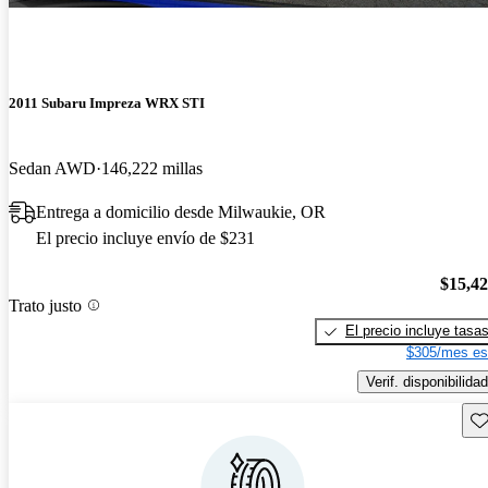
2011 Subaru Impreza WRX STI
Sedan AWD
146,222 millas
Entrega a domicilio desde Milwaukie, OR
El precio incluye envío de $231
$15,4
Trato justo
El precio incluye tasa
$305/mes es
Verif. disponibilidad
Gu