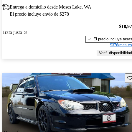
Entrega a domicilio desde Moses Lake, WA
El precio incluye envío de $278
$18,9
Trato justo
El precio incluye tasa
$376/mes es
Verif. disponibilidad
Gu