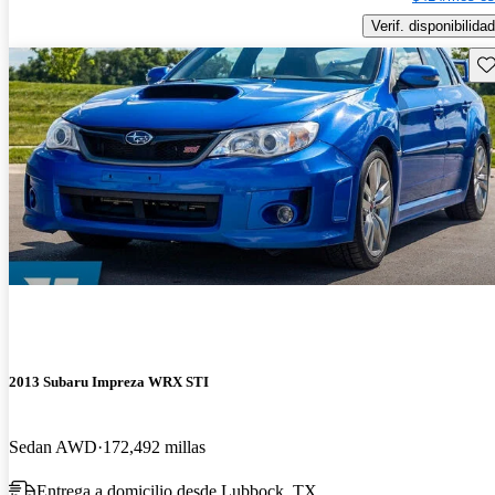
Verif. disponibilidad
Gu
2013 Subaru Impreza WRX STI
Sedan AWD
172,492 millas
Entrega a domicilio desde Lubbock, TX