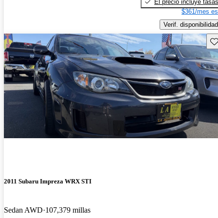
El precio incluye tasa
$361/mes es
Verif. disponibilidad
Gu
2011 Subaru Impreza WRX STI
Sedan AWD
107,379 millas