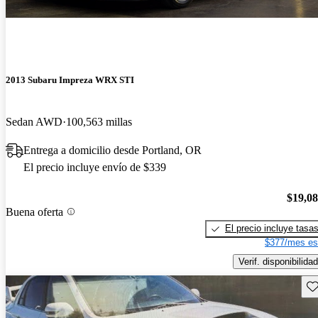
2013 Subaru Impreza WRX STI
Sedan AWD
100,563 millas
Entrega a domicilio desde Portland, OR
El precio incluye envío de $339
$19,0
Buena oferta
El precio incluye tasa
$377/mes es
Verif. disponibilidad
Gu