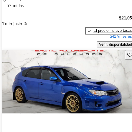
57 millas
$21,0
Trato justo
El precio incluye tasa
$417/mes es
Verif. disponibilidad
Gu