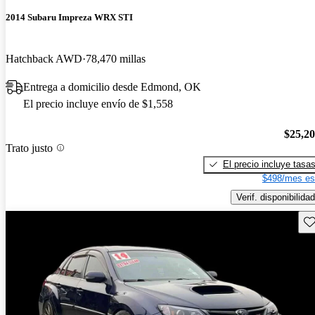
2014 Subaru Impreza WRX STI
Hatchback AWD
78,470 millas
Entrega a domicilio desde Edmond, OK
El precio incluye envío de $1,558
$25,2
Trato justo
El precio incluye tasa
$498/mes es
Verif. disponibilidad
Gu