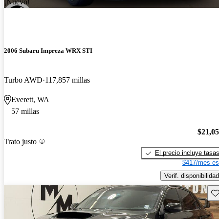
¡Nuevo!
2006 Subaru Impreza WRX STI
Turbo AWD
117,857 millas
Everett, WA
57 millas
$21,0
Trato justo
El precio incluye tasa
$417/mes es
Verif. disponibilidad
Gu