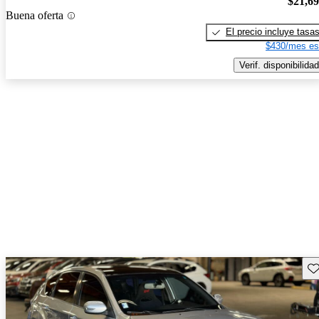
$21,6
Buena oferta
El precio incluye tasa
$430/mes es
Verif. disponibilidad
Gu