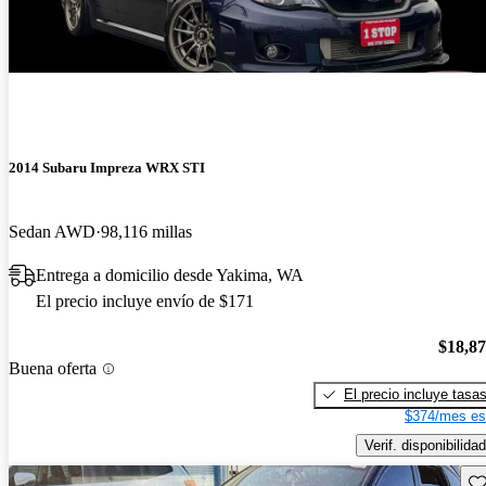
2014 Subaru Impreza WRX STI
Sedan AWD
98,116 millas
Entrega a domicilio desde Yakima, WA
El precio incluye envío de $171
$18,8
Buena oferta
El precio incluye tasa
$374/mes es
Verif. disponibilidad
Gu