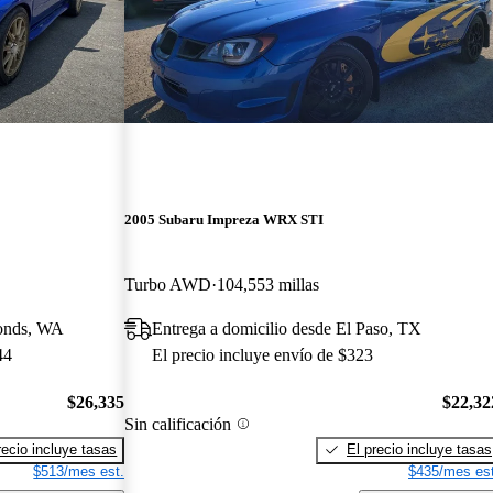
2005 Subaru Impreza WRX STI
Turbo AWD
104,553 millas
monds, WA
Entrega a domicilio desde El Paso, TX
44
El precio incluye envío de $323
$26,335
$22,32
Sin calificación
recio incluye tasas
El precio incluye tasas
$513/mes est.
$435/mes est