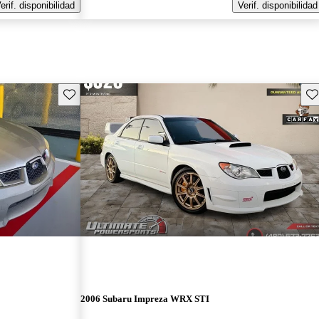
erif. disponibilidad
Verif. disponibilidad
Guarda este Aviso
Gu
2006 Subaru Impreza WRX STI