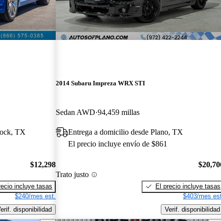
2014 Subaru Impreza WRX STI
Sedan AWD
94,459 millas
bock, TX
Entrega a domicilio desde Plano, TX
El precio incluye envío de $861
$12,298
$20,70
Trato justo
recio incluye tasas
El precio incluye tasas
$240/mes est.
$403/mes est
erif. disponibilidad
Verif. disponibilidad