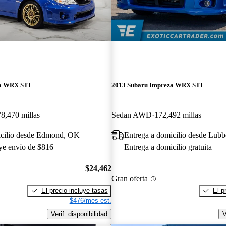
za WRX STI
2013 Subaru Impreza WRX STI
78,470 millas
Sedan AWD
172,492 millas
icilio desde Edmond, OK
Entrega a domicilio desde Lub
uye envío de $816
Entrega a domicilio gratuita
$24,462
Gran oferta
El precio incluye tasas
El p
$476/mes est.
Verif. disponibilidad
V