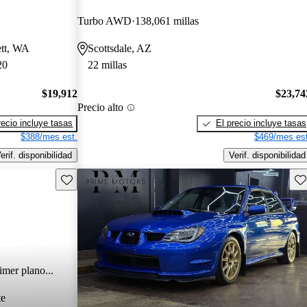
Turbo AWD
138,061 millas
ett, WA
Scottsdale, AZ
20
22 millas
$19,912
$23,74
Precio alto
recio incluye tasas
El precio incluye tasas
$388/mes est.
$469/mes est
erif. disponibilidad
Verif. disponibilidad
Guarda este Aviso
Gu
imer plano...
te