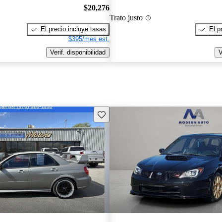
$20,276
Trato justo
El precio incluye tasas
El p
$395/mes est.
Verif. disponibilidad
V
Guarda este Aviso