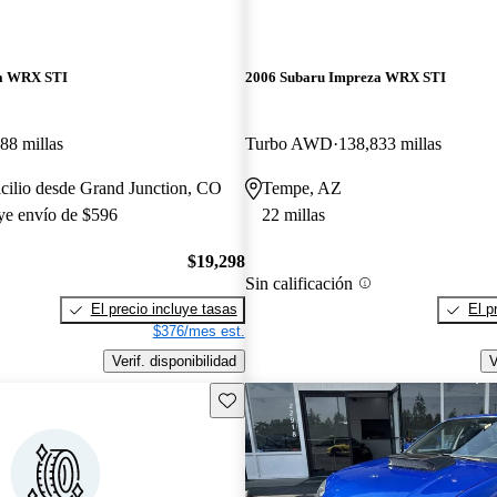
za WRX STI
2006 Subaru Impreza WRX STI
88 millas
Turbo AWD
138,833 millas
cilio desde Grand Junction, CO
Tempe, AZ
uye envío de $596
22 millas
$19,298
Sin calificación
El precio incluye tasas
El p
$376/mes est.
Verif. disponibilidad
V
Guarda este Aviso