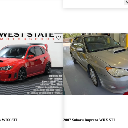
V
Guarda este Aviso
za WRX STI
2007 Subaru Impreza WRX STI