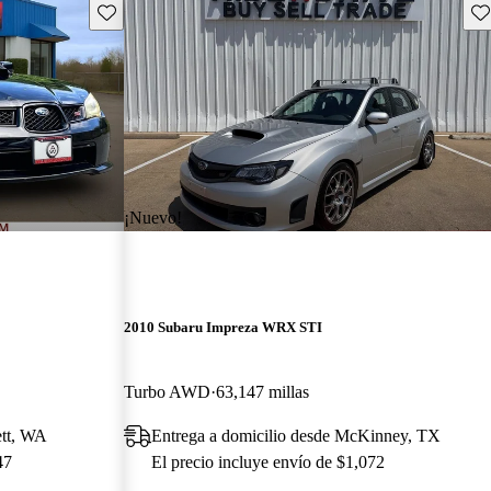
Guarda este Aviso
Gu
¡Nuevo!
2010 Subaru Impreza WRX STI
Turbo AWD
63,147 millas
ett, WA
Entrega a domicilio desde McKinney, TX
47
El precio incluye envío de $1,072