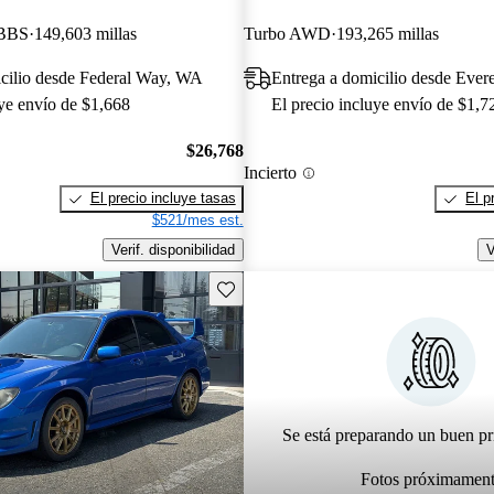
 BBS
149,603 millas
Turbo AWD
193,265 millas
icilio desde Federal Way, WA
Entrega a domicilio desde Ever
uye envío de $1,668
El precio incluye envío de $1,7
$26,768
Incierto
El precio incluye tasas
El p
$521/mes est.
Verif. disponibilidad
V
Guarda este Aviso
Se está preparando un buen pr
Fotos próximamen