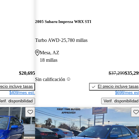
2005 Subaru Impreza WRX STI
Turbo AWD
25,780 millas
Mesa, AZ
18 millas
$20,695
$37,299
$35,29
Sin calificación
recio incluye tasas
El precio incluye tasas
$409/mes est.
$698/mes est
erif. disponibilidad
Verif. disponibilidad
Guarda este Aviso
Gu