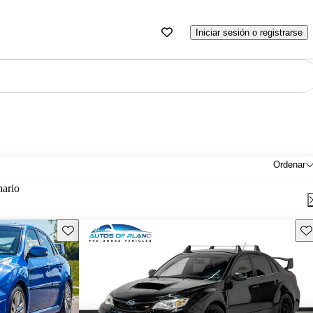
Iniciar sesión o registrarse
Ordenar
nario
Guarda este Aviso
Gu