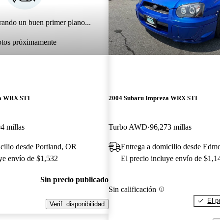
rando un buen primer plano...
otos próximamente
za WRX STI
2004 Subaru Impreza WRX STI
4 millas
Turbo AWD
96,273 millas
cilio desde Portland, OR
Entrega a domicilio desde Ed
uye envío de $1,532
El precio incluye envío de $1,1
Sin precio publicado
Sin calificación
El p
Verif. disponibilidad