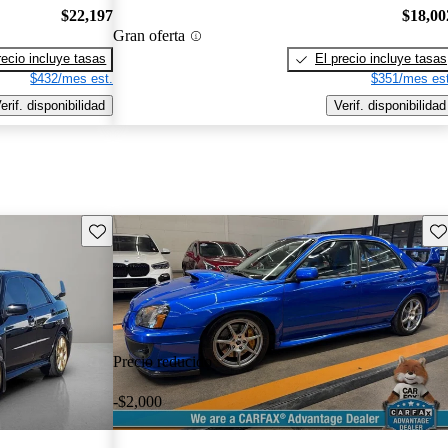
$22,197
$18,00
Gran oferta
recio incluye tasas
El precio incluye tasas
$432/mes est.
$351/mes est
erif. disponibilidad
Verif. disponibilidad
Guarda este Aviso
Gu
Precio reducido
-$2,000