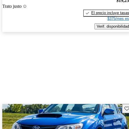
$19,2
Trato justo
El precio incluye tasa
$375/mes es
Verif. disponibilidad
Gu