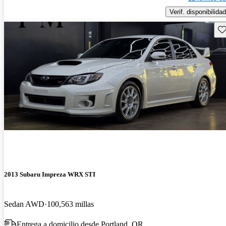
Verif. disponibilidad
Gu
2013 Subaru Impreza WRX STI
Sedan AWD
100,563 millas
Entrega a domicilio desde Portland, OR