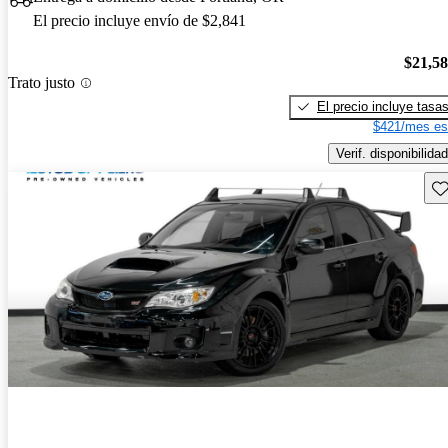
El precio incluye envío de $2,841
$21,5
Trato justo
El precio incluye tasa
$421/mes es
Verif. disponibilidad
Gu