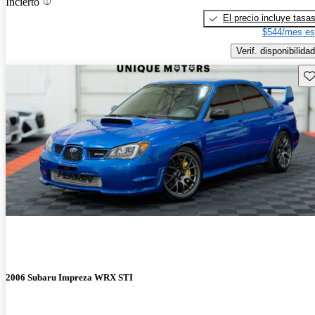
Incierto
El precio incluye tasa
$544/mes es
Verif. disponibilidad
Gu
2006 Subaru Impreza WRX STI