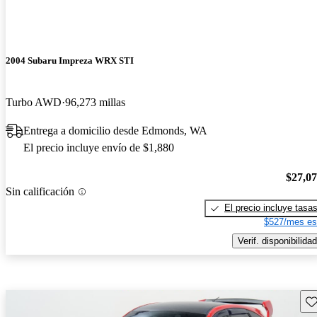
2004 Subaru Impreza WRX STI
Turbo AWD
96,273 millas
Entrega a domicilio desde Edmonds, WA
El precio incluye envío de $1,880
$27,0
Sin calificación
El precio incluye tasa
$527/mes es
Verif. disponibilidad
Gu