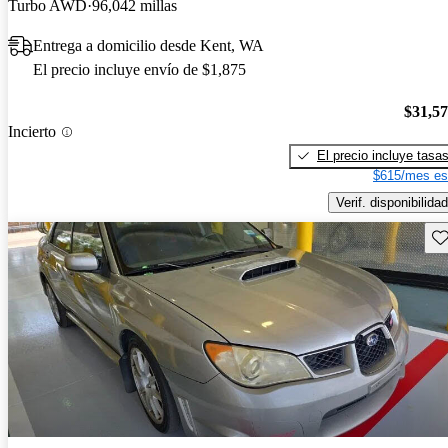
Turbo AWD
96,042 millas
Entrega a domicilio desde Kent, WA
El precio incluye envío de $1,875
$31,5
Incierto
El precio incluye tasa
$615/mes es
Verif. disponibilidad
Gu