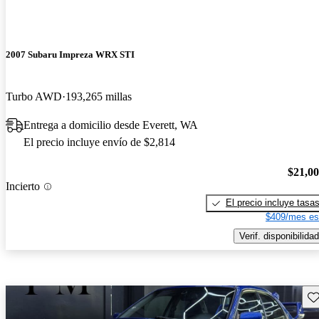
2007 Subaru Impreza WRX STI
Turbo AWD
193,265 millas
Entrega a domicilio desde Everett, WA
El precio incluye envío de $2,814
$21,0
Incierto
El precio incluye tasa
$409/mes es
Verif. disponibilidad
Gu