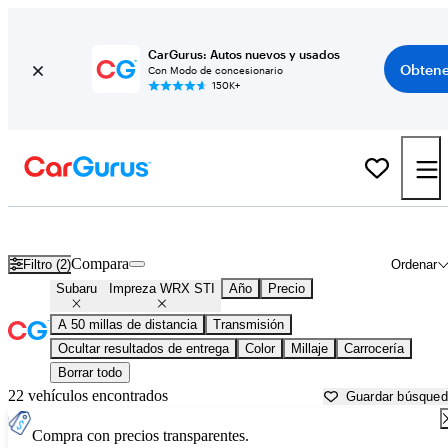
CarGurus: Autos nuevos y usados
Obtene
Con Modo de concesionario
150K+
Subaru Impreza WRX STI usados en venta cerca de
Anderson, IN
Compara
Filtro (2)
Ordenar
Subaru
Impreza WRX STI
Año
Precio
A 50 millas de distancia
Transmisión
Ocultar resultados de entrega
Color
Millaje
Carrocería
Borrar todo
22 vehículos encontrados
Guardar búsque
Compra con precios transparentes.