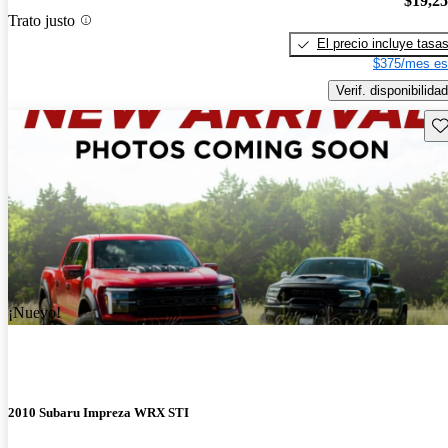
$19,2
Trato justo
El precio incluye tasa
$375/mes es
Verif. disponibilidad
Gu
¡Nuevo!
2010 Subaru Impreza WRX STI