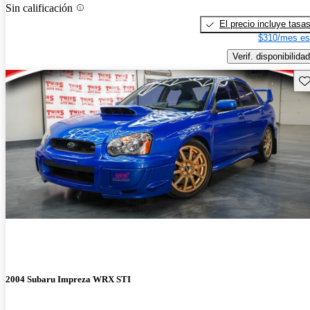
Sin calificación
El precio incluye tasa
$310/mes es
Verif. disponibilidad
Gu
2004 Subaru Impreza WRX STI