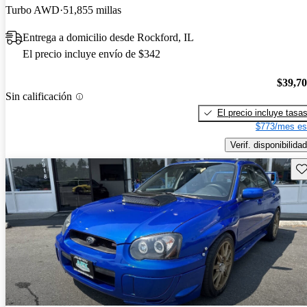
Turbo AWD
51,855 millas
Entrega a domicilio desde Rockford, IL
El precio incluye envío de $342
$39,7
Sin calificación
El precio incluye tasa
$773/mes es
Verif. disponibilidad
Gu