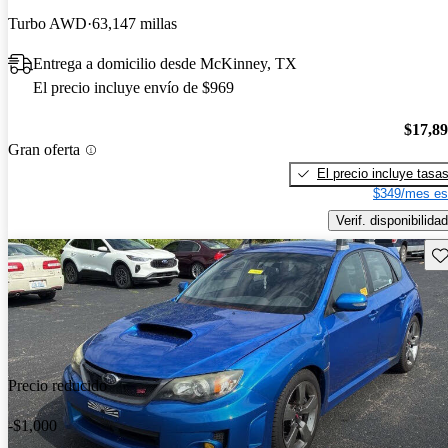
Turbo AWD
63,147 millas
Entrega a domicilio desde McKinney, TX
El precio incluye envío de $969
$17,8
Gran oferta
El precio incluye tasa
$349/mes es
Verif. disponibilidad
Gu
Precio reducido
-$1,000