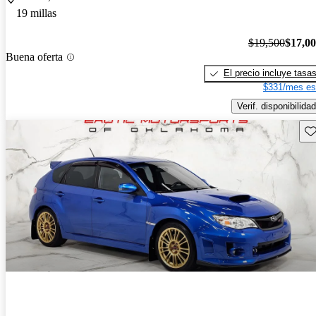
19 millas
$19,500
$17,0
Buena oferta
El precio incluye tasa
$331/mes es
Verif. disponibilidad
Gu