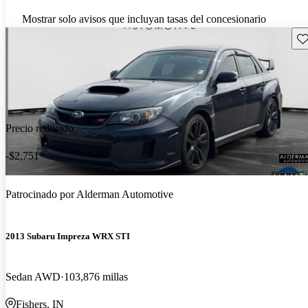
Mostrar solo avisos que incluyan tasas del concesionario
Gu
Precio reducido
-$2,751
Patrocinado por
Alderman Automotive
2013 Subaru Impreza WRX STI
Sedan AWD
103,876 millas
Fishers, IN