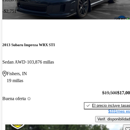
-$2,751
2013 Subaru Impreza WRX STI
Sedan AWD
103,876 millas
Fishers, IN
19 millas
$19,500
$17,0
Buena oferta
El precio incluye tasa
$331/mes es
Verif. disponibilidad
Gu