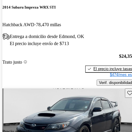
2014 Subaru Impreza WRX STI
Hatchback AWD
78,470 millas
Entrega a domicilio desde Edmond, OK
El precio incluye envío de $713
$24,3
Trato justo
El precio incluye tasa
$474/mes es
Verif. disponibilidad
Gu
Precio reducido