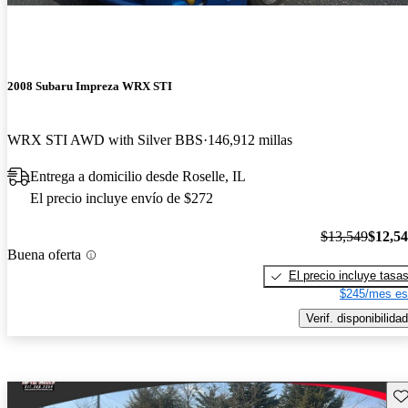
2008 Subaru Impreza WRX STI
WRX STI AWD with Silver BBS
146,912 millas
Entrega a domicilio desde Roselle, IL
El precio incluye envío de $272
$13,549
$12,5
Buena oferta
El precio incluye tasa
$245/mes es
Verif. disponibilidad
Gu