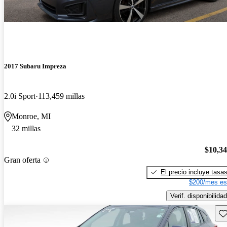
2017 Subaru Impreza
2.0i Sport
113,459 millas
Monroe, MI
32 millas
$10,3
Gran oferta
El precio incluye tasa
$200/mes es
Verif. disponibilidad
Gu