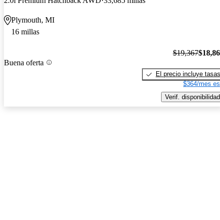
2.0i Premium Hatchback AWD
33,685 millas
Plymouth, MI
16 millas
$19,367
$18,8
Buena oferta
El precio incluye tasa
$364/mes es
Verif. disponibilidad