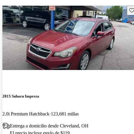
Gu
2015 Subaru Impreza
2.0i Premium Hatchback
123,681 millas
Entrega a domicilio desde Cleveland, OH
El precio incluye envío de $119