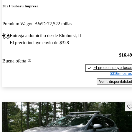
2021 Subaru Impreza
Premium Wagon AWD
72,522 millas
Entrega a domicilio desde Elmhurst, IL
El precio incluye envío de $328
$16,4
Buena oferta
El precio incluye tasa
$316/mes es
Verif. disponibilidad
Gu