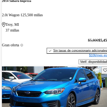
2014 Subaru Impreza
2.0i Wagon
125,500 millas
Troy, MI
37 millas
$5,800
$5,4
Gran oferta
Sin tasas de concesionario adicionale
$106/mes es
Verif. disponibilidad
Gu