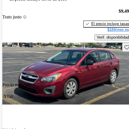
$9,4
Trato justo
El precio incluye tasa
$184/mes es
Verif. disponibilidad
Gu
Precio reducido
-$350