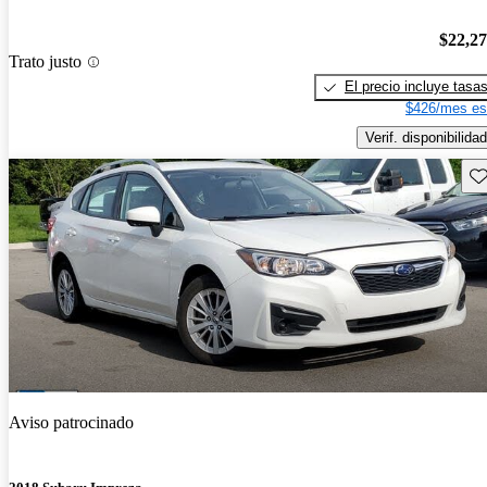
$22,2
Trato justo
El precio incluye tasa
$426/mes es
Verif. disponibilidad
Gu
Aviso patrocinado