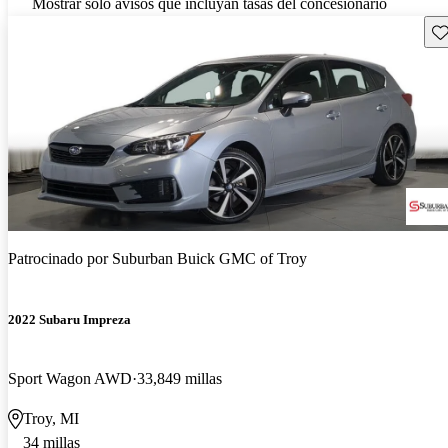
Mostrar solo avisos que incluyan tasas del concesionario
Gu
Patrocinado por
Suburban Buick GMC of Troy
2022 Subaru Impreza
Sport Wagon AWD
33,849 millas
Troy, MI
34 millas