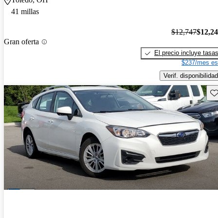
41 millas
$12,747
$12,2
Gran oferta
El precio incluye tasa
$237/mes es
Verif. disponibilidad
Gu