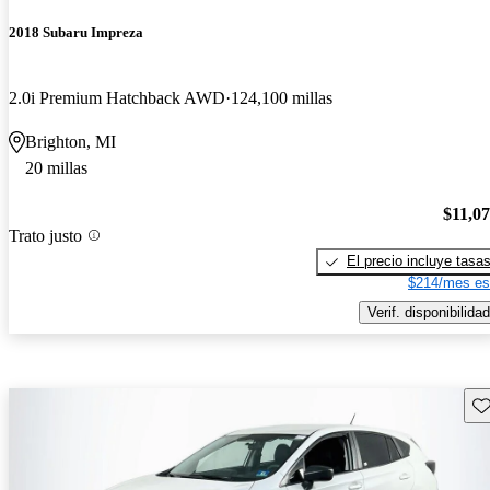
2018 Subaru Impreza
2.0i Premium Hatchback AWD
124,100 millas
Brighton, MI
20 millas
$11,0
Trato justo
El precio incluye tasa
$214/mes es
Verif. disponibilidad
Gu