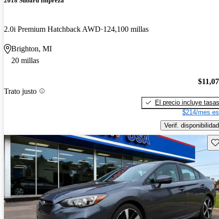
2018 Subaru Impreza
2.0i Premium Hatchback AWD
124,100 millas
Brighton, MI
20 millas
$11,0
Trato justo
El precio incluye tasa
$214/mes es
Verif. disponibilidad
Gu