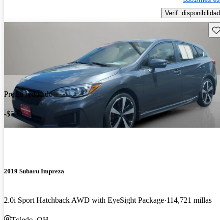
Verif. disponibilidad
Gu
Precio reducido
-$500
2019 Subaru Impreza
2.0i Sport Hatchback AWD with EyeSight Package
114,721 millas
Toledo, OH