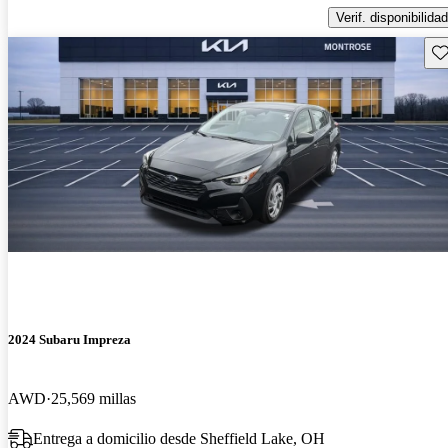
Verif. disponibilidad
Gu
2024 Subaru Impreza
AWD
25,569 millas
Entrega a domicilio desde Sheffield Lake, OH