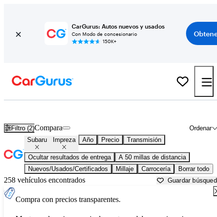
CarGurus: Autos nuevos y usados
Obtene
Con Modo de concesionario
150K+
Subaru Impreza usados en venta cerca de
Ann Arbor, MI
Compara
Filtro (2)
Ordenar
Subaru
Impreza
Año
Precio
Transmisión
Ocultar resultados de entrega
A 50 millas de distancia
Nuevos/Usados/Certificados
Millaje
Carrocería
Borrar todo
258 vehículos encontrados
Guardar búsque
Compra con precios transparentes.