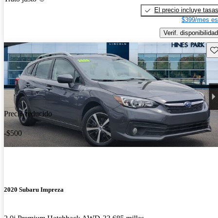
El precio incluye tasa
$399/mes es
Verif. disponibilidad
Gu
Precio reducido
-$500
2020 Subaru Impreza