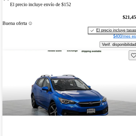
El precio incluye envío de $152
$21,4
Buena oferta
El precio incluye tasa
$400/mes es
Verif. disponibilidad
Gu