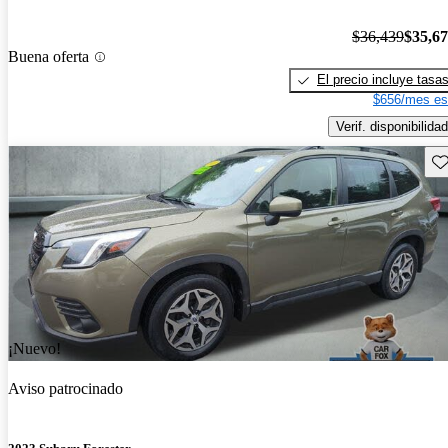
$36,439
$35,6
Buena oferta
El precio incluye tasa
$656/mes es
Verif. disponibilidad
Gu
¡Nuevo!
Aviso patrocinado