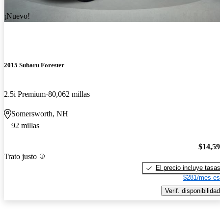
¡Nuevo!
2015 Subaru Forester
2.5i Premium
80,062 millas
Somersworth, NH
92 millas
$14,5
Trato justo
El precio incluye tasa
$281/mes es
Verif. disponibilidad