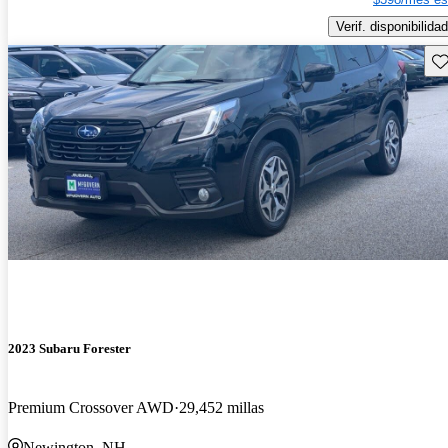
Verif. disponibilidad
Gu
2023 Subaru Forester
Premium Crossover AWD
29,452 millas
Newington, NH