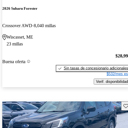
2026 Subaru Forester
Crossover AWD
8,040 millas
Wiscasset, ME
23 millas
$28,9
Buena oferta
Sin tasas de concesionario adicionale
$532/mes es
Verif. disponibilidad
Gu