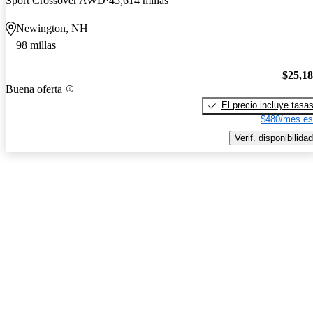
Sport Crossover AWD
45,614 millas
Newington, NH
98 millas
$25,1
Buena oferta
El precio incluye tasa
$480/mes es
Verif. disponibilidad