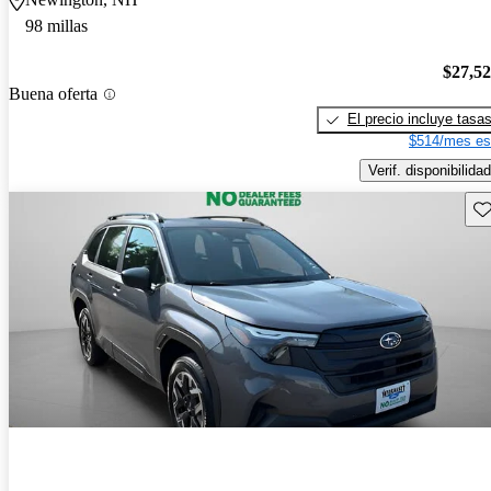
98 millas
$27,5
Buena oferta
El precio incluye tasa
$514/mes es
Verif. disponibilidad
Gu