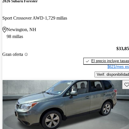
2026 Subaru Forester
Sport Crossover AWD
1,729 millas
Newington, NH
98 millas
$33,8
Gran oferta
El precio incluye tasa
$621/mes es
Verif. disponibilidad
Gu