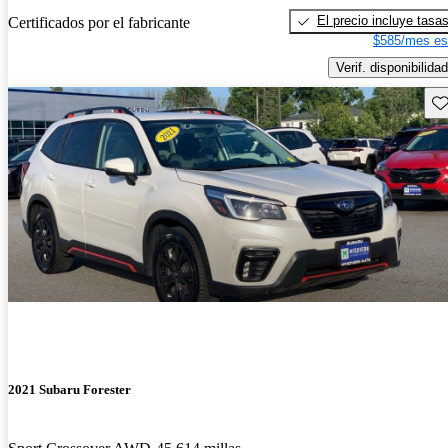
El precio incluye tasa
Certificados por el fabricante
$585/mes es
Verif. disponibilidad
Gu
2021 Subaru Forester