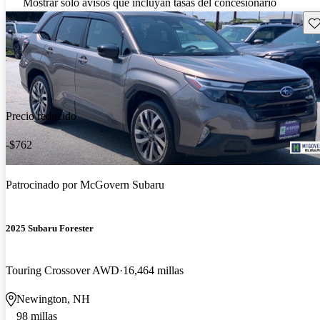
Mostrar solo avisos que incluyan tasas del concesionario
Gu
Precio reducido
-$762
Patrocinado por
McGovern Subaru
2025 Subaru Forester
Touring Crossover AWD
16,464 millas
Newington, NH
98 millas