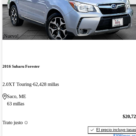
¡Nuevo!
2016 Subaru Forester
2.0XT Touring
62,428 millas
Saco, ME
63 millas
$20,7
Trato justo
El precio incluye tasa
$398/mes es