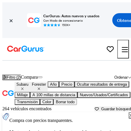
CarGurus: Autos nuevos y usados
Obtene
Con Modo de concesionario
150K+
Subaru Forester usados en venta cerca de
Augusta, ME
Compara
Filtro (2)
Ordenar
Subaru
Forester
Año
Precio
Ocultar resultados de entrega
Millaje
A 100 millas de distancia
Nuevos/Usados/Certificados
Transmisión
Color
Borrar todo
264 vehículos encontrados
Guardar búsque
Compra con precios transparentes.