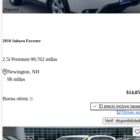
¡Nuevo!
2016 Subaru Forester
2.5i Premium
99,762 millas
Newington, NH
98 millas
$14,0
Buena oferta
El precio incluye tasa
$270/mes es
Verif. disponibilidad
Gu