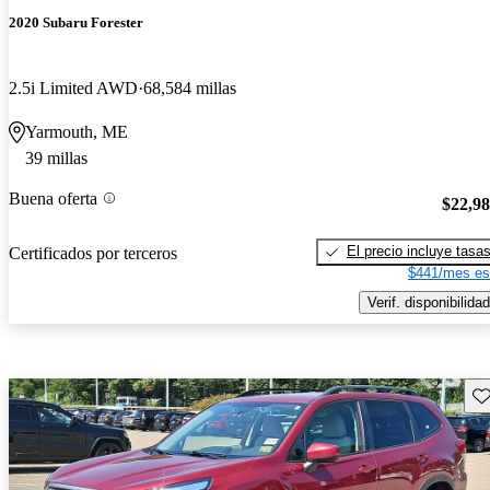
2020 Subaru Forester
2.5i Limited AWD
68,584 millas
Yarmouth, ME
39 millas
Buena oferta
$22,9
El precio incluye tasa
Certificados por terceros
$441/mes es
Verif. disponibilidad
Gu