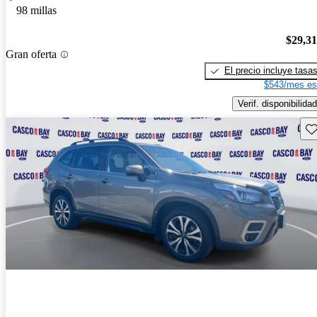
98 millas
$29,3
Gran oferta
El precio incluye tasa
$543/mes es
Verif. disponibilidad
Gu