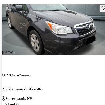
Gu
¡Nuevo!
2015 Subaru Forester
2.5i Premium
53,612 millas
Somersworth, NH
92 millas