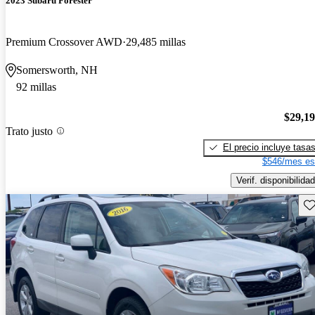
2023 Subaru Forester
Premium Crossover AWD
29,485 millas
Somersworth, NH
92 millas
$29,1
Trato justo
El precio incluye tasa
$546/mes es
Verif. disponibilidad
Gu