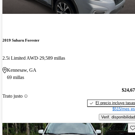
2019 Subaru Forester
2.5i Limited AWD
29,589 millas
Kennesaw, GA
69 millas
$24,6
Trato justo
El precio incluye tasa
$515/mes es
Verif. disponibilidad
Gu