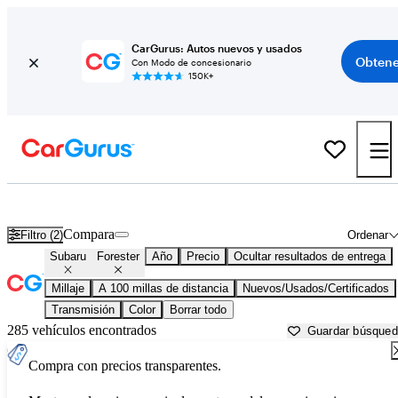
CarGurus: Autos nuevos y usados
Obtene
Con Modo de concesionario
150K+
Subaru Forester usados en venta cerca de
Athens, GA
Compara
Filtro (2)
Ordenar
Subaru
Forester
Año
Precio
Ocultar resultados de entrega
Millaje
A 100 millas de distancia
Nuevos/Usados/Certificados
Transmisión
Color
Borrar todo
285 vehículos encontrados
Guardar búsque
Compra con precios transparentes.