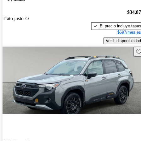
$34,8
Trato justo
El precio incluye tasa
$697/mes es
Verif. disponibilidad
Gu