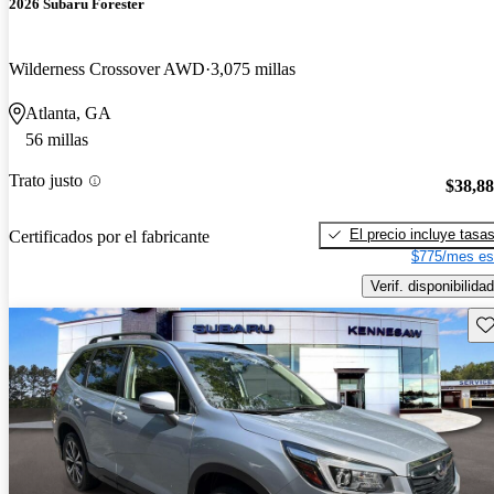
2026 Subaru Forester
Wilderness Crossover AWD
3,075 millas
Atlanta, GA
56 millas
Trato justo
$38,8
El precio incluye tasa
Certificados por el fabricante
$775/mes es
Verif. disponibilidad
Gu