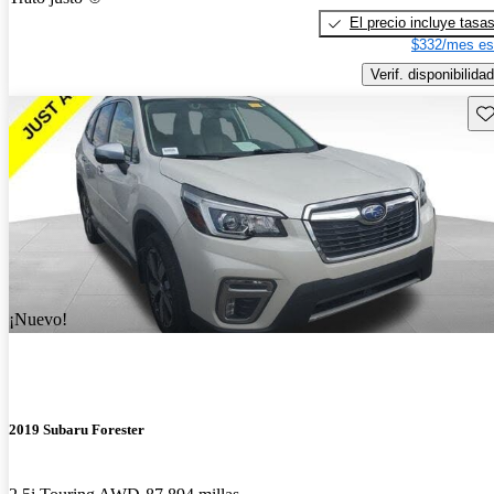
El precio incluye tasa
$332/mes es
Verif. disponibilidad
Gu
¡Nuevo!
2019 Subaru Forester