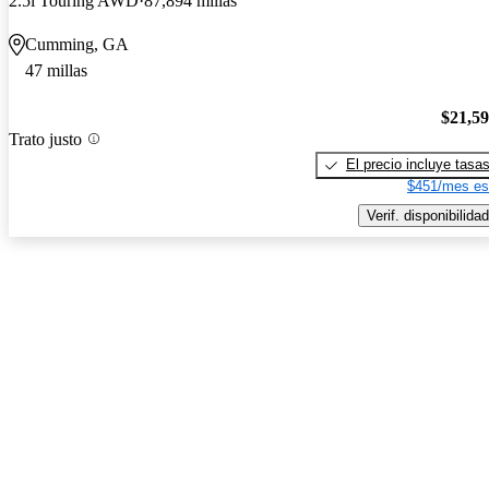
2.5i Touring AWD
87,894 millas
Cumming, GA
47 millas
$21,5
Trato justo
El precio incluye tasa
$451/mes es
Verif. disponibilidad