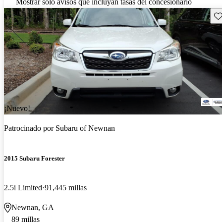
Mostrar solo avisos que incluyan tasas del concesionario
Gu
¡Nuevo!
Patrocinado por
Subaru of Newnan
2015 Subaru Forester
2.5i Limited
91,445 millas
Newnan, GA
89 millas