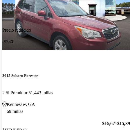
Precio reducido
-$780
2015 Subaru Forester
2.5i Premium
51,443 millas
Kennesaw, GA
69 millas
$16,671
$15,8
Trato justo