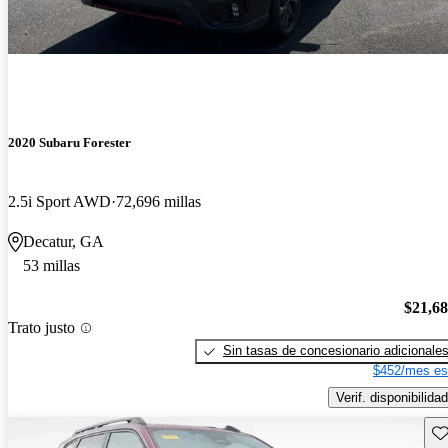
2020 Subaru Forester
2.5i Sport AWD
72,696 millas
Decatur, GA
53 millas
$21,6
Trato justo
Sin tasas de concesionario adicionale
$452/mes es
Verif. disponibilidad
Gu