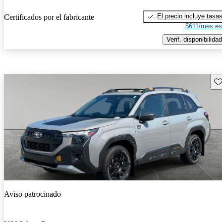
El precio incluye tasa
Certificados por el fabricante
$611/mes es
Verif. disponibilidad
Gu
Aviso patrocinado