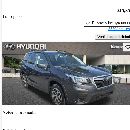
$15,3
Trato justo
El precio incluye tasa
$320/mes es
Verif. disponibilidad
Gu
Aviso patrocinado