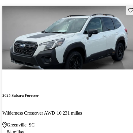
Gu
2025 Subaru Forester
Wilderness Crossover AWD
10,231 millas
Greenville, SC
84 millas