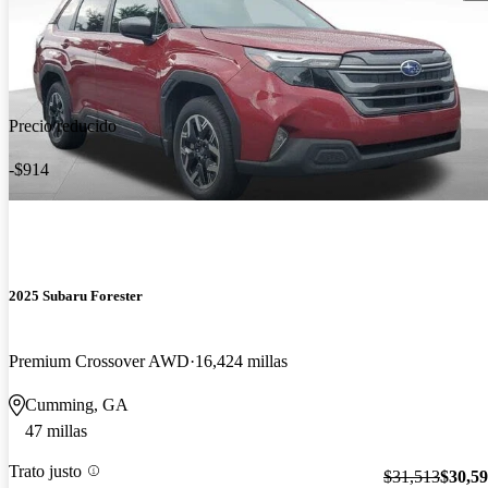
Precio reducido
-$914
2025 Subaru Forester
Premium Crossover AWD
16,424 millas
Cumming, GA
47 millas
Trato justo
$31,513
$30,5