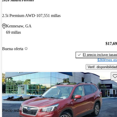
2020 Subaru Forester
2.5i Premium AWD
107,551 millas
Kennesaw, GA
69 millas
$17,6
Buena oferta
El precio incluye tasa
$369/mes es
Verif. disponibilidad
Gu
Precio reducido