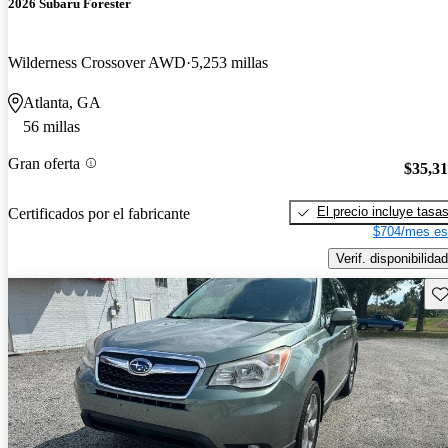
2026 Subaru Forester
Wilderness Crossover AWD
5,253 millas
Atlanta, GA
56 millas
Gran oferta
$35,3
El precio incluye tasa
Certificados por el fabricante
$704/mes es
Verif. disponibilidad
Gu