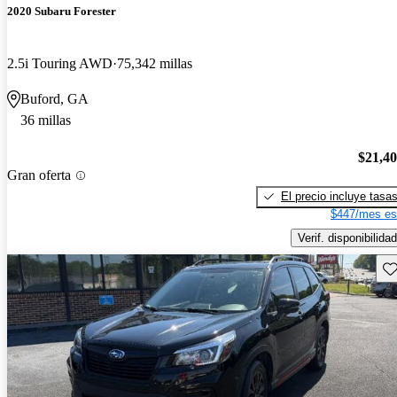
2020 Subaru Forester
2.5i Touring AWD
75,342 millas
Buford, GA
36 millas
$21,4
Gran oferta
El precio incluye tasa
$447/mes es
Verif. disponibilidad
Gu