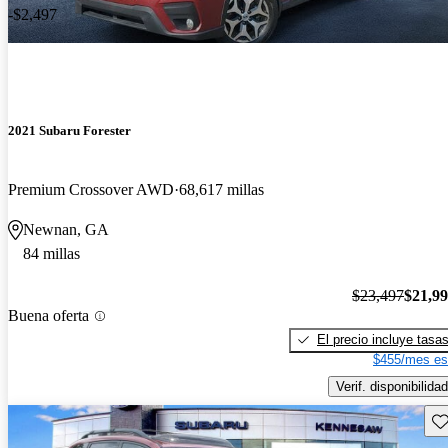
-$2,497
2021 Subaru Forester
Premium Crossover AWD
68,617 millas
Newnan, GA
84 millas
$23,497
$21,9
Buena oferta
El precio incluye tasa
$455/mes es
Verif. disponibilidad
Gu