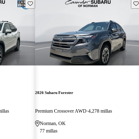
Guarda este Aviso
Gu
2026 Subaru Forester
illas
Premium Crossover AWD
4,278 millas
Norman, OK
77 millas