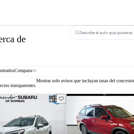
Describe el auto que quisieras
erca de
ontrados
Compara
Mostrar solo avisos que incluyan tasas del concesio
cios transparentes.
Guarda este Aviso