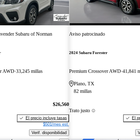
vender Subaru of Norman
Aviso patrocinado
r
2024 Subaru Forester
er AWD
33,245 millas
Premium Crossover AWD
41,841 m
Plano, TX
82 millas
$26,560
Trato justo
El precio incluye tasas
El p
$501/mes est.
Verif. disponibilidad
V