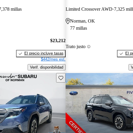
7,378 millas
Limited Crossover AWD
7,325 mill
Norman, OK
77 millas
$23,212
Trato justo
El precio incluye tasas
El p
$442/mes est.
Verif. disponibilidad
V
Guarda este Aviso