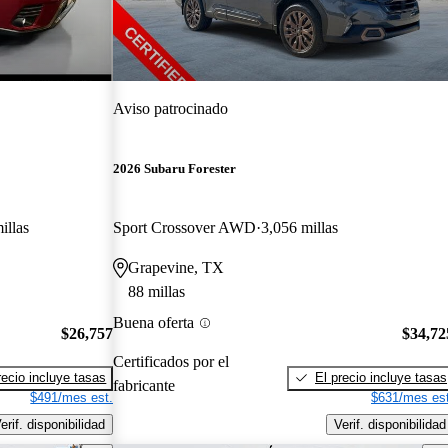
Aviso patrocinado
2026 Subaru Forester
illas
Sport Crossover AWD
3,056 millas
Grapevine, TX
88 millas
Buena oferta
$26,757
$34,72
Certificados por el
recio incluye tasas
El precio incluye tasas
fabricante
$491/mes est.
$631/mes est
erif. disponibilidad
Verif. disponibilidad