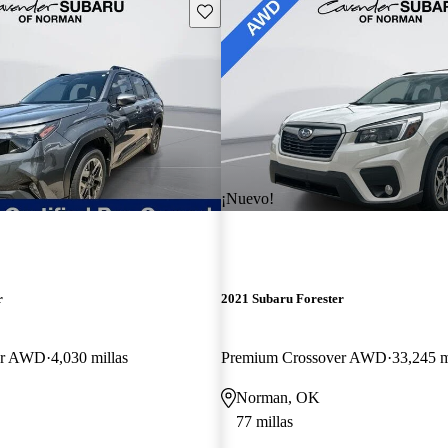
Guarda este Aviso
¡Nuevo!
r
2021 Subaru Forester
er AWD
4,030 millas
Premium Crossover AWD
33,245 m
Norman, OK
77 millas