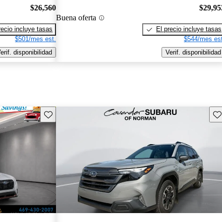
$26,560
$29,95
Buena oferta
recio incluye tasas
El precio incluye tasas
$501/mes est.
$544/mes est
erif. disponibilidad
Verif. disponibilidad
Guarda este Aviso
Gu