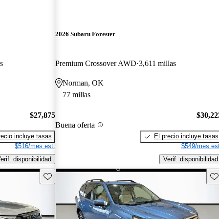
2026 Subaru Forester
s
Premium Crossover AWD
3,611 millas
Norman, OK
77 millas
$27,875
$30,22
Buena oferta
recio incluye tasas
El precio incluye tasas
$516/mes est.
$549/mes est
erif. disponibilidad
Verif. disponibilidad
Guarda este Aviso
Gu