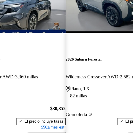
r
2026 Subaru Forester
er AWD
3,369 millas
Wilderness Crossover AWD
2,582 
Plano, TX
82 millas
$30,852
Gran oferta
El precio incluye tasas
El p
$561/mes est.