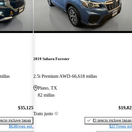
2019 Subaru Forester
millas
2.5i Premium AWD
66,618 millas
Plano, TX
82 millas
$35,125
$19,82
Trato justo
recio incluye tasas
El precio incluye tasas
$638/mes est.
$377/mes est