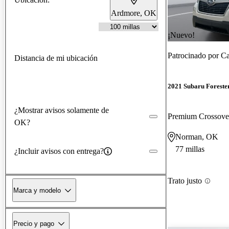
Ardmore, OK
¡Nuevo!
Patrocinado por
Ca
Distancia de mi ubicación
2021 Subaru Foreste
¿Mostrar avisos solamente de
Premium Crossov
OK?
Norman, OK
77 millas
¿Incluir avisos con entrega?
Trato justo
Marca y modelo
Precio y pago