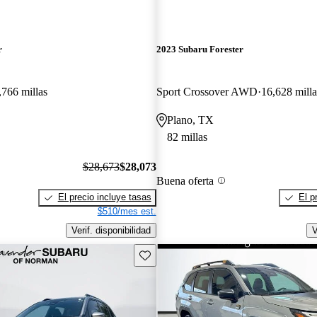
r
2023 Subaru Forester
,766 millas
Sport Crossover AWD
16,628 milla
Plano, TX
82 millas
$28,673
$28,073
Buena oferta
El precio incluye tasas
El p
$510/mes est.
Verif. disponibilidad
V
Guarda este Aviso