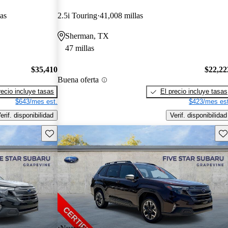
as
2.5i Touring
41,008 millas
Sherman, TX
47 millas
$35,410
$22,22
Buena oferta
recio incluye tasas
El precio incluye tasas
$643/mes est.
$423/mes est
erif. disponibilidad
Verif. disponibilidad
Guarda este Aviso
Gu