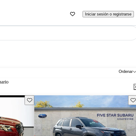
Iniciar sesión o registrarse
Ordenar
nario
Guarda este Aviso
Gu