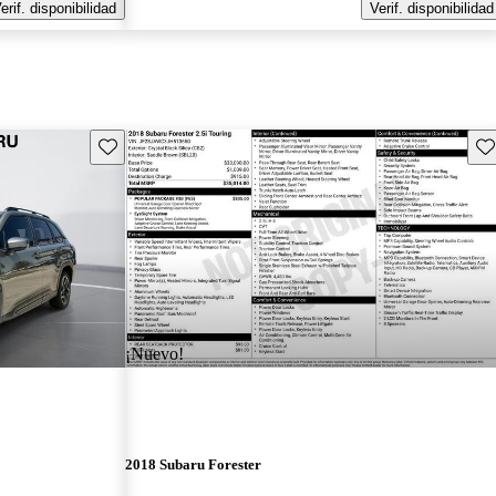
erif. disponibilidad
Verif. disponibilidad
Guarda este Aviso
Gu
¡Nuevo!
2018 Subaru Forester