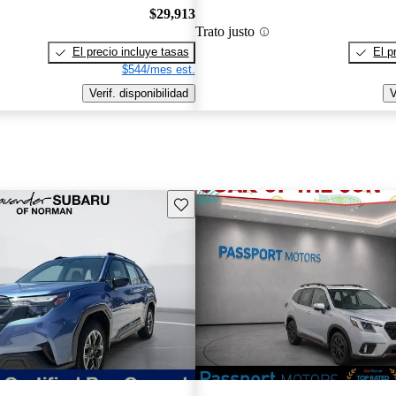
$29,913
Trato justo
El precio incluye tasas
El p
$544/mes est.
Verif. disponibilidad
V
Guarda este Aviso