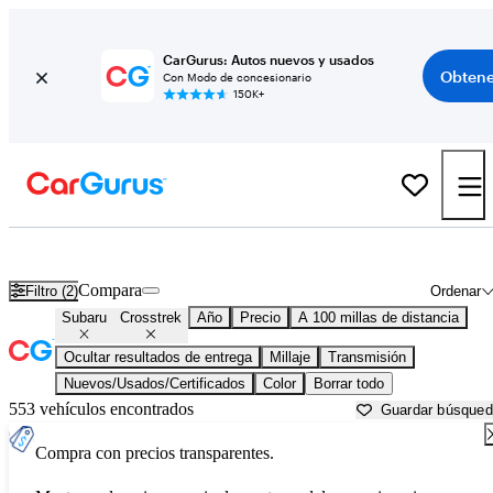
CarGurus: Autos nuevos y usados
Obtene
Con Modo de concesionario
150K+
Subaru Crosstrek usados en venta cerca de
Appleton, WI
Compara
Filtro (2)
Ordenar
Subaru
Crosstrek
Año
Precio
A 100 millas de distancia
Ocultar resultados de entrega
Millaje
Transmisión
Nuevos/Usados/Certificados
Color
Borrar todo
553 vehículos encontrados
Guardar búsque
Compra con precios transparentes.