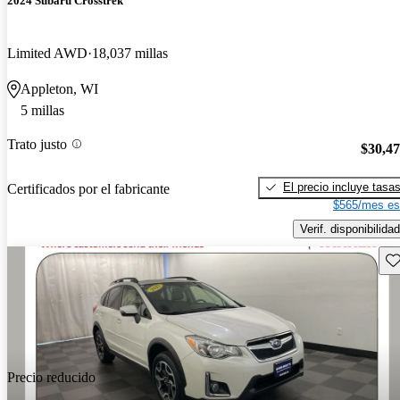
2024 Subaru Crosstrek
Limited AWD
18,037 millas
Appleton, WI
5 millas
Trato justo
$30,4
El precio incluye tasa
Certificados por el fabricante
$565/mes es
Verif. disponibilidad
Gu
Precio reducido