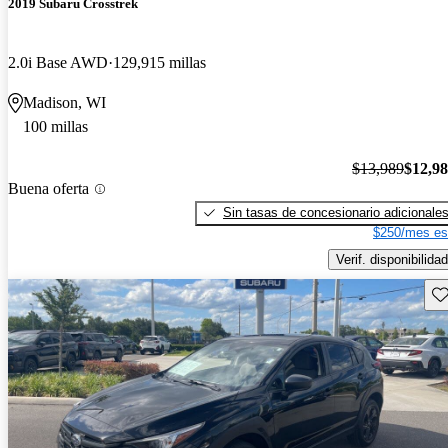
2019 Subaru Crosstrek
2.0i Base AWD
129,915 millas
Madison, WI
100 millas
$13,989
$12,9
Buena oferta
Sin tasas de concesionario adicionale
$250/mes es
Verif. disponibilidad
Gu