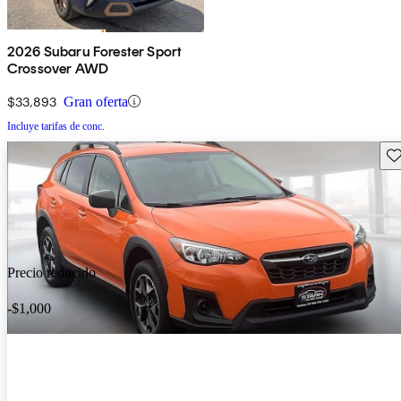
2026 Subaru Forester Sport
Crossover AWD
$33,893
Gran oferta
Incluye tarifas de conc.
Gu
Precio reducido
-$1,000