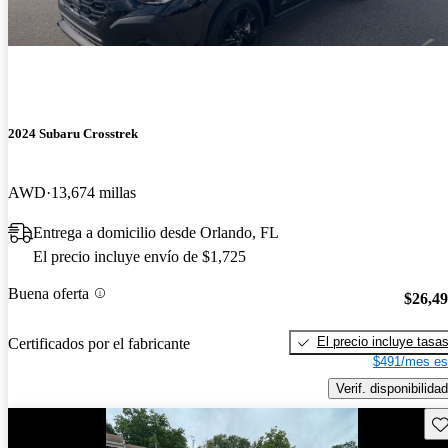
2024 Subaru Crosstrek
AWD
13,674 millas
Entrega a domicilio desde Orlando, FL
El precio incluye envío de $1,725
Buena oferta
$26,4
El precio incluye tasa
Certificados por el fabricante
$491/mes es
Verif. disponibilidad
Gu