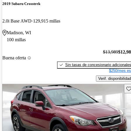
2019 Subaru Crosstrek
2.0i Base AWD
129,915 millas
Madison, WI
100 millas
$13,989
$12,9
Buena oferta
Sin tasas de concesionario adicionale
$250/mes es
Verif. disponibilidad
Gu