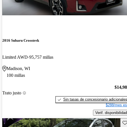
2016 Subaru Crosstrek
Limited AWD
95,757 millas
Madison, WI
100 millas
$14,9
Trato justo
Sin tasas de concesionario adicionale
$288/mes es
Verif. disponibilidad
Gu