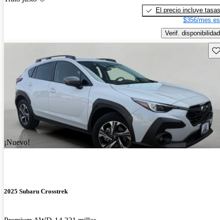
El precio incluye tasa
$356/mes es
Verif. disponibilidad
Gu
¡Nuevo!
2025 Subaru Crosstrek