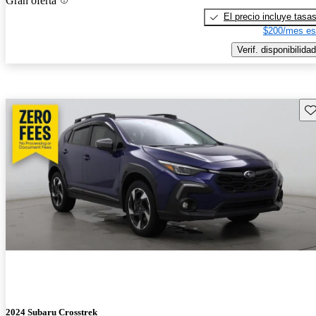
Gran oferta
El precio incluye tasa
$200/mes es
Verif. disponibilidad
Gu
2024 Subaru Crosstrek