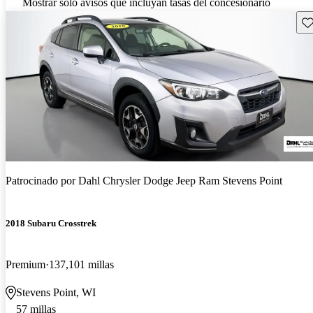
Mostrar solo avisos que incluyan tasas del concesionario
Gu
Patrocinado por
Dahl Chrysler Dodge Jeep Ram Stevens Point
2018 Subaru Crosstrek
Premium
137,101 millas
Stevens Point, WI
57 millas