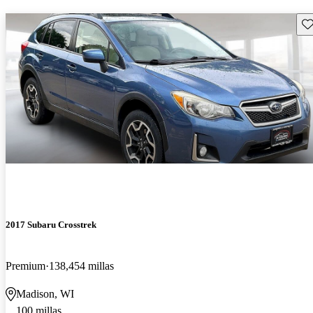
Gu
2017 Subaru Crosstrek
Premium
138,454 millas
Madison, WI
100 millas