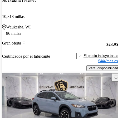
2024 Subaru Crosstrek
10,818 millas
Waukesha, WI
86 millas
Gran oferta
$23,9
El precio incluye tasa
Certificados por el fabricante
$444/mes es
Verif. disponibilidad
Gu