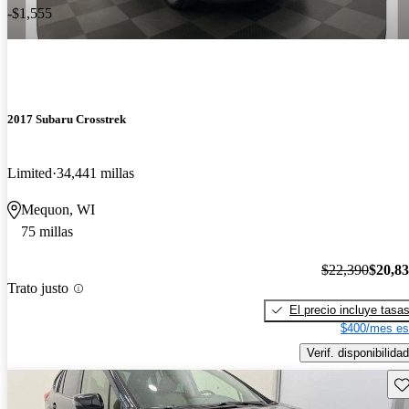
-$1,555
2017 Subaru Crosstrek
Limited
34,441 millas
Mequon, WI
75 millas
$22,390
$20,8
Trato justo
El precio incluye tasa
$400/mes es
Verif. disponibilidad
Gu