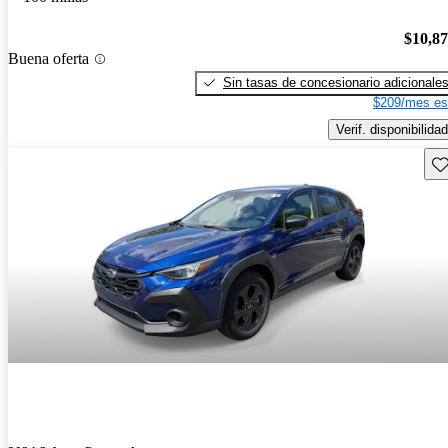
$10,8
Buena oferta
Sin tasas de concesionario adicionale
$209/mes es
Verif. disponibilidad
Gu