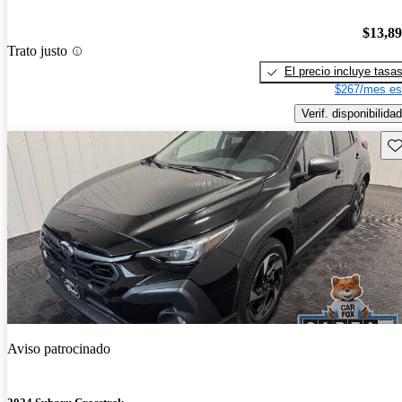
$13,8
Trato justo
El precio incluye tasa
$267/mes es
Verif. disponibilidad
Gu
Aviso patrocinado