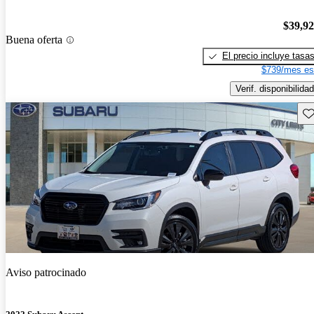
$39,9
Buena oferta
El precio incluye tasa
$739/mes es
Verif. disponibilidad
Gu
Aviso patrocinado