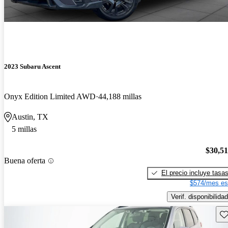
2023 Subaru Ascent
Onyx Edition Limited AWD
44,188 millas
Austin, TX
5 millas
$30,5
Buena oferta
El precio incluye tasa
$574/mes es
Verif. disponibilidad
Gu