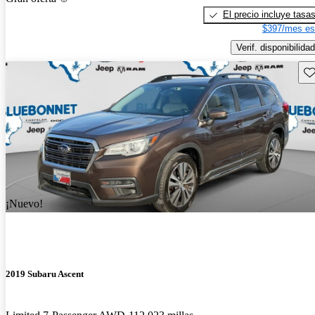
El precio incluye tasa
$397/mes es
Verif. disponibilidad
Gu
¡Nuevo!
2019 Subaru Ascent