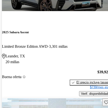
2025 Subaru Ascent
Limited Bronze Edition AWD
3,301 millas
Leander, TX
20 millas
$39,9
Buena oferta
El precio incluye tasa
$739/mes es
Verif. disponibilidad
Gu