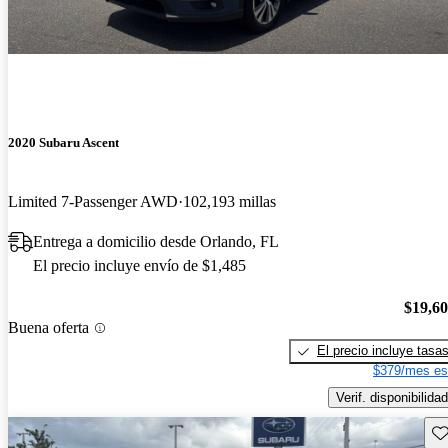
2020 Subaru Ascent
Limited 7-Passenger AWD
102,193 millas
Entrega a domicilio desde Orlando, FL
El precio incluye envío de $1,485
$19,6
Buena oferta
El precio incluye tasa
$379/mes es
Verif. disponibilidad
Gu