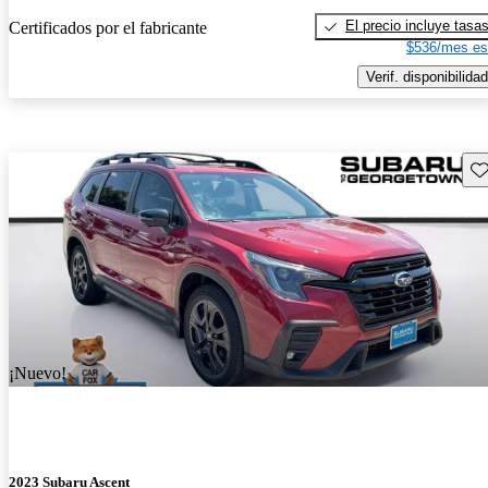
El precio incluye tasa
Certificados por el fabricante
$536/mes es
Verif. disponibilidad
Gu
¡Nuevo!
2023 Subaru Ascent