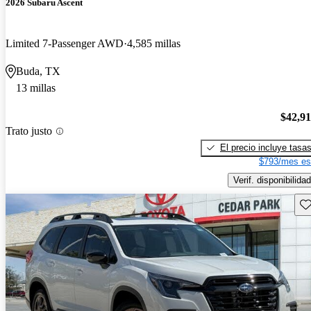
2026 Subaru Ascent
Limited 7-Passenger AWD
4,585 millas
Buda, TX
13 millas
$42,9
Trato justo
El precio incluye tasa
$793/mes es
Verif. disponibilidad
Gu