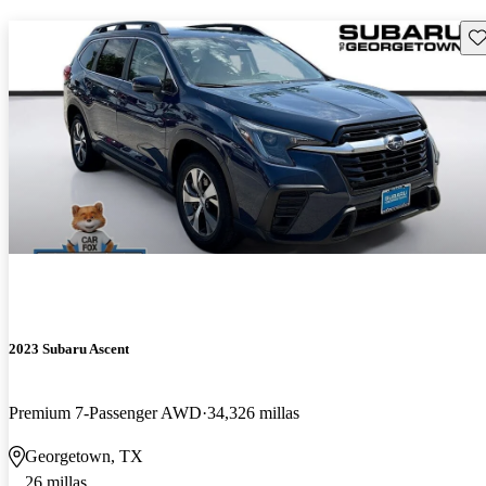
Gu
2023 Subaru Ascent
Premium 7-Passenger AWD
34,326 millas
Georgetown, TX
26 millas