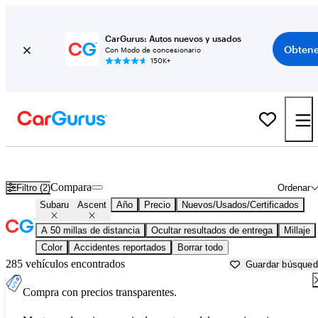
CarGurus: Autos nuevos y usados
Obtene
Con Modo de concesionario
150K+
Subaru Ascent usados en venta cerca de
Austin, TX
Compara
Filtro (2)
Ordenar
Subaru
Ascent
Año
Precio
Nuevos/Usados/Certificados
A 50 millas de distancia
Ocultar resultados de entrega
Millaje
Color
Accidentes reportados
Borrar todo
285 vehículos encontrados
Guardar búsque
Compra con precios transparentes.