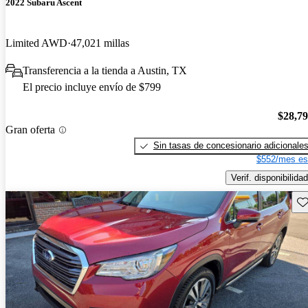
2022 Subaru Ascent
Limited AWD
47,021 millas
Transferencia a la tienda a Austin, TX
El precio incluye envío de $799
$28,7
Gran oferta
Sin tasas de concesionario adicionale
$552/mes es
Verif. disponibilidad
Gu