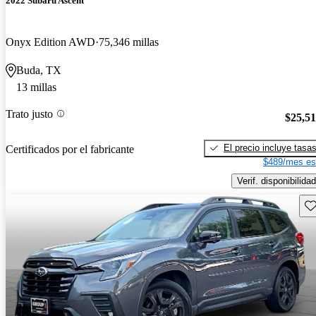
2022 Subaru Ascent
Onyx Edition AWD
75,346 millas
Buda, TX
13 millas
Trato justo
$25,5
El precio incluye tasa
Certificados por el fabricante
$489/mes es
Verif. disponibilidad
Gu