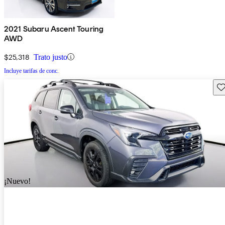
2021 Subaru Ascent Touring
AWD
$25,318
Trato justo
Incluye tarifas de conc.
Gu
¡Nuevo!