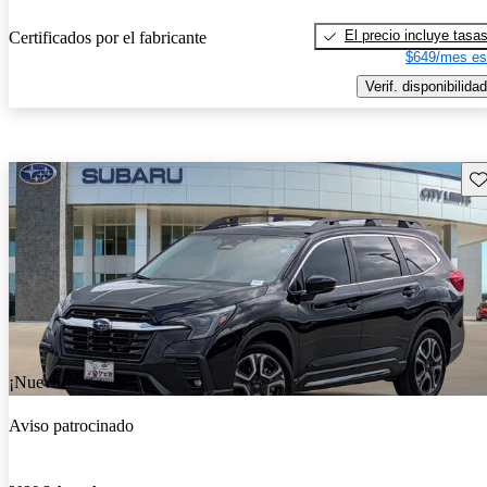
El precio incluye tasa
Certificados por el fabricante
$649/mes es
Verif. disponibilidad
Gu
¡Nuevo!
Aviso patrocinado