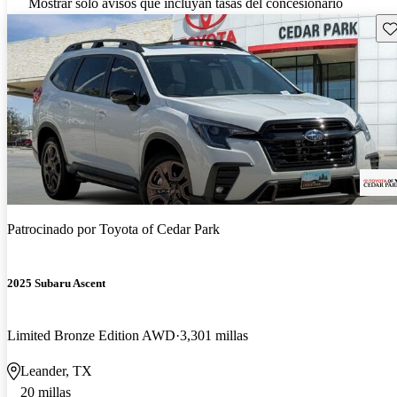
Mostrar solo avisos que incluyan tasas del concesionario
Gu
Patrocinado por
Toyota of Cedar Park
2025 Subaru Ascent
Limited Bronze Edition AWD
3,301 millas
Leander, TX
20 millas