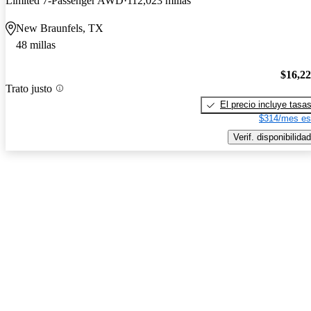
Limited 7-Passenger AWD
112,023 millas
New Braunfels, TX
48 millas
$16,2
Trato justo
El precio incluye tasa
$314/mes es
Verif. disponibilidad