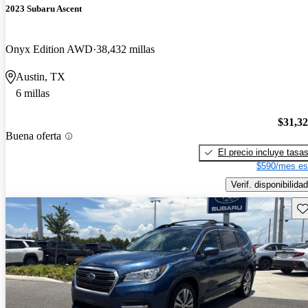
2023 Subaru Ascent
Onyx Edition AWD
38,432 millas
Austin, TX
6 millas
$31,3
Buena oferta
El precio incluye tasa
$590/mes es
Verif. disponibilidad
Gu