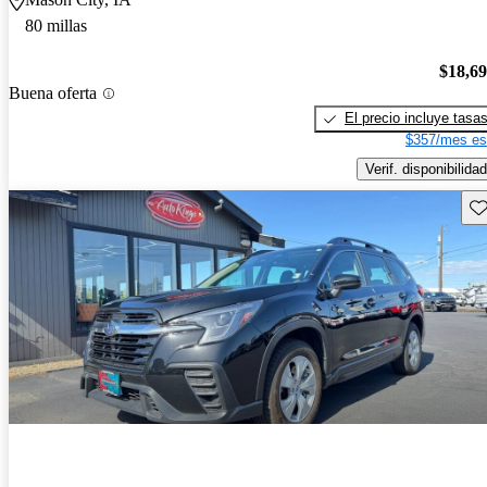
80 millas
$18,6
Buena oferta
El precio incluye tasa
$357/mes es
Verif. disponibilidad
Gu