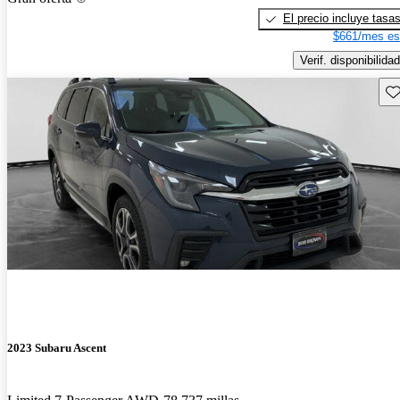
El precio incluye tasa
$661/mes es
Verif. disponibilidad
Gu
2023 Subaru Ascent