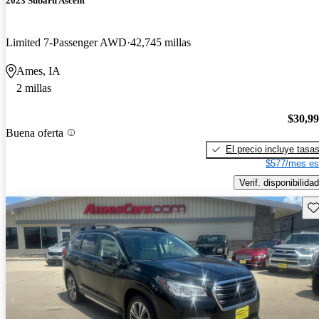
2023 Subaru Ascent
Limited 7-Passenger AWD
42,745 millas
Ames, IA
2 millas
$30,9
Buena oferta
El precio incluye tasa
$577/mes es
Verif. disponibilidad
Gu