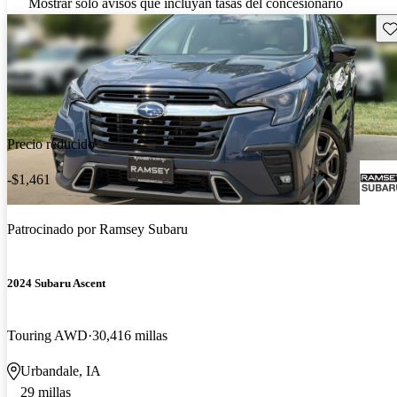
Mostrar solo avisos que incluyan tasas del concesionario
Gu
Precio reducido
-$1,461
Patrocinado por
Ramsey Subaru
2024 Subaru Ascent
Touring AWD
30,416 millas
Urbandale, IA
29 millas