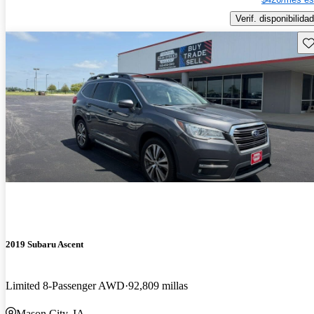
Verif. disponibilidad
Gu
2019 Subaru Ascent
Limited 8-Passenger AWD
92,809 millas
Mason City, IA