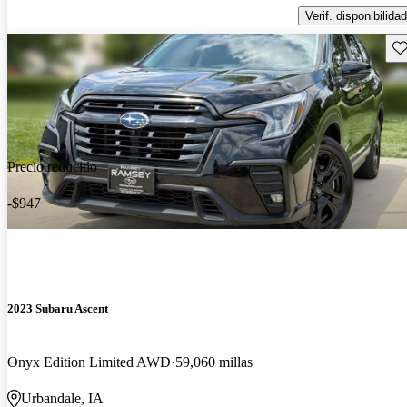
Verif. disponibilidad
Gu
Precio reducido
-$947
2023 Subaru Ascent
Onyx Edition Limited AWD
59,060 millas
Urbandale, IA