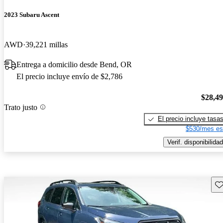
2023 Subaru Ascent
AWD
39,221 millas
Entrega a domicilio desde Bend, OR
El precio incluye envío de $2,786
$28,4
Trato justo
El precio incluye tasa
$530/mes es
Verif. disponibilidad
Gu