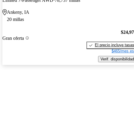
Limited 7-Passenger AWD
78,737 millas
Ankeny, IA
20 millas
$24,9
Gran oferta
El precio incluye tasa
$465/mes es
Verif. disponibilidad