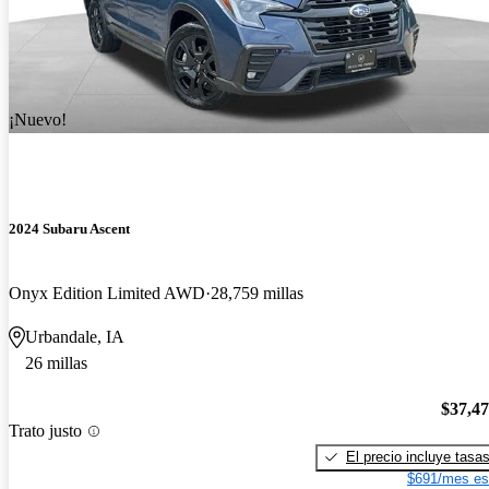
¡Nuevo!
2024 Subaru Ascent
Onyx Edition Limited AWD
28,759 millas
Urbandale, IA
26 millas
$37,4
Trato justo
El precio incluye tasa
$691/mes es