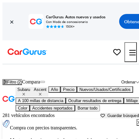
CarGurus: Autos nuevos y usados
Obtene
Con Modo de concesionario
150K+
Subaru Ascent usados en venta cerca de
Ames, IA
Compara
Filtro (2)
Ordenar
Subaru
Ascent
Año
Precio
Nuevos/Usados/Certificados
A 100 millas de distancia
Ocultar resultados de entrega
Millaje
Color
Accidentes reportados
Borrar todo
281 vehículos encontrados
Guardar búsque
Compra con precios transparentes.