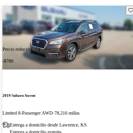
Gu
Precio reducido
-$789
2019 Subaru Ascent
Limited 8-Passenger AWD
78,216 millas
Entrega a domicilio desde Lawrence, KS
Entrega a domicilio gratuita