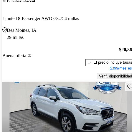
2019 Subaru Ascent
Limited 8-Passenger AWD
78,754 millas
Des Moines, IA
29 millas
$20,8
Buena oferta
El precio incluye tasa
$399/mes es
Verif. disponibilidad
Gu