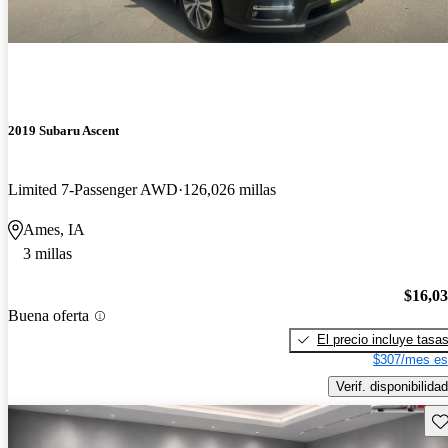
2019 Subaru Ascent
Limited 7-Passenger AWD
126,026 millas
Ames, IA
3 millas
$16,0
Buena oferta
El precio incluye tasa
$307/mes es
Verif. disponibilidad
Gu