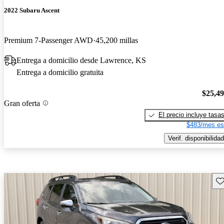
2022 Subaru Ascent
Premium 7-Passenger AWD
45,200 millas
Entrega a domicilio desde Lawrence, KS
Entrega a domicilio gratuita
$25,4
Gran oferta
El precio incluye tasa
$483/mes es
Verif. disponibilidad
Gu