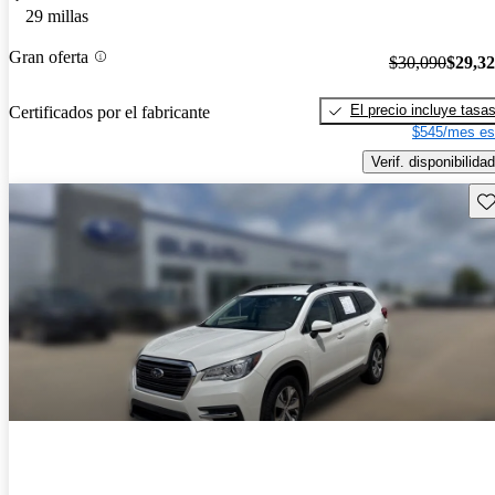
29 millas
Gran oferta
$30,090
$29,3
El precio incluye tasa
Certificados por el fabricante
$545/mes es
Verif. disponibilidad
Gu