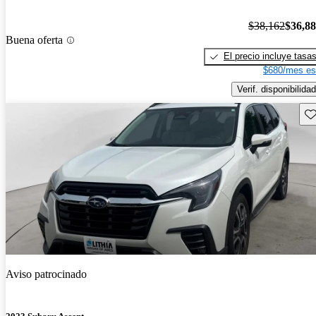
$38,162
$36,8
Buena oferta
El precio incluye tasa
$680/mes es
Verif. disponibilidad
Gu
Aviso patrocinado