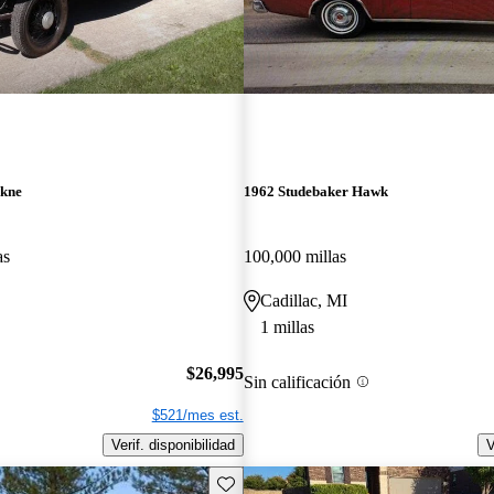
ckne
1962 Studebaker Hawk
as
100,000 millas
Cadillac, MI
1 millas
$26,995
Sin calificación
$521/mes est.
Verif. disponibilidad
V
Guarda este Aviso