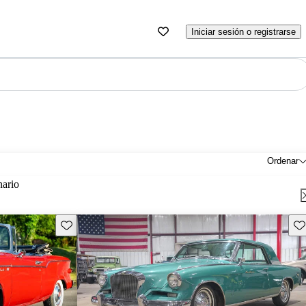
Iniciar sesión o registrarse
Ordenar
nario
Guarda este Aviso
Gu