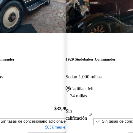
ommander
1929 Studebaker Commander
as
Sedan
1,000 millas
Cadillac, MI
34 millas
$32,995
Sin
calificación
Sin tasas de concesionario adicionales
Sin tasas de conc
$637/mes est.