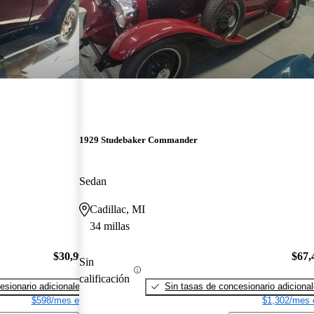
1929 Studebaker Commander
Sedan
Cadillac, MI
34 millas
$30,995
$67,
Sin
calificación
esionario adicionales
Sin tasas de concesionario adiciona
$598/mes est.
$1,302/mes 