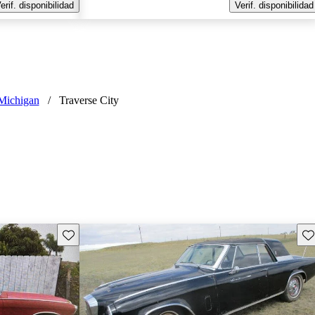
erif. disponibilidad
Verif. disponibilidad
Michigan
/
Traverse City
Guarda este Aviso
Gu