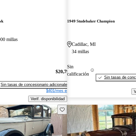
wk
1949 Studebaker Champion
00 millas
Cadillac, MI
34 millas
Sin
$20,795
calificación
Sin tasas de conc
Sin tasas de concesionario adicionales
$401/mes est.
V
Verif. disponibilidad
Guarda este Aviso