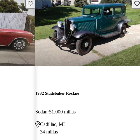
Guarda este Aviso
Gu
1932 Studebaker Rockne
Sedan
51,000 millas
Cadillac, MI
34 millas