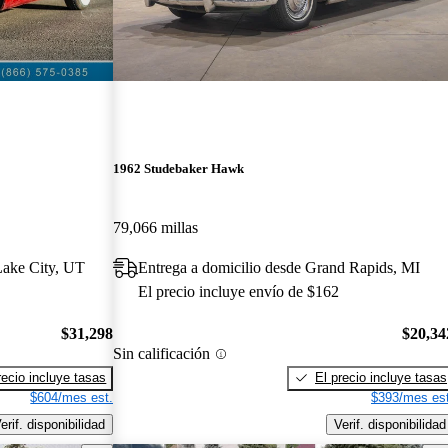
1962 Studebaker Hawk
79,066 millas
Lake City, UT
Entrega a domicilio desde Grand Rapids, MI
El precio incluye envío de $162
$31,298
$20,34
Sin calificación
recio incluye tasas
El precio incluye tasas
$604/mes est.
$393/mes est
erif. disponibilidad
Verif. disponibilidad