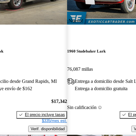
¡Nuevo!
wk
1960 Studebaker Lark
76,087 millas
cilio desde Grand Rapids, MI
Entrega a domicilio desde Salt 
uye envío de $162
Entrega a domicilio gratuita
$17,342
Sin calificación
El precio incluye tasas
El p
$335/mes est.
Verif. disponibilidad
V