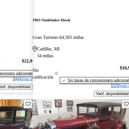
1963 Studebaker Hawk
Gran Turismo
64,585 millas
Cadillac, MI
34 millas
$22,995
$16,
Sin
esionario adicionales
calificación
$444/mes est.
Sin tasas de concesionario adiciona
$328/mes 
erif. disponibilidad
Verif. disponibilidad
Guarda este Aviso
Gu