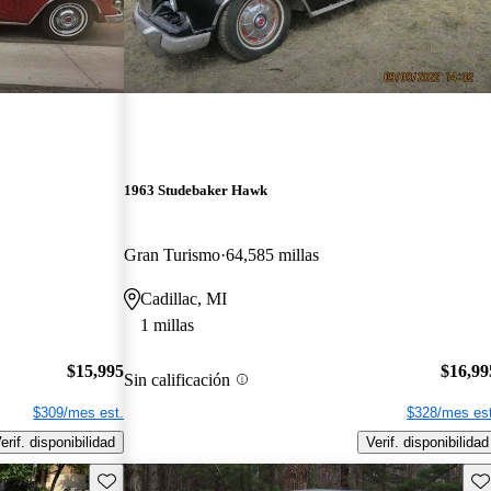
1963 Studebaker Hawk
Gran Turismo
64,585 millas
Cadillac, MI
1 millas
$15,995
$16,99
Sin calificación
$309/mes est.
$328/mes est
erif. disponibilidad
Verif. disponibilidad
Guarda este Aviso
Gu