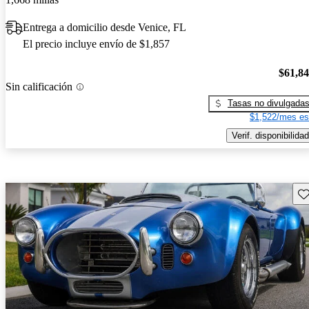
Entrega a domicilio desde Venice, FL
El precio incluye envío de $1,857
$61,8
Sin calificación
Tasas no divulgada
$1,522/mes es
Verif. disponibilidad
Gu