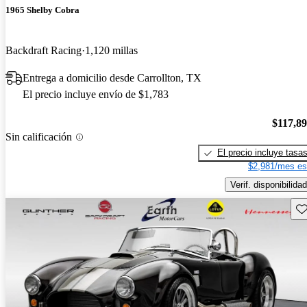
1965 Shelby Cobra
Backdraft Racing
1,120 millas
Entrega a domicilio desde Carrollton, TX
El precio incluye envío de $1,783
$117,8
Sin calificación
El precio incluye tasa
$2,981/mes es
Verif. disponibilidad
Gu