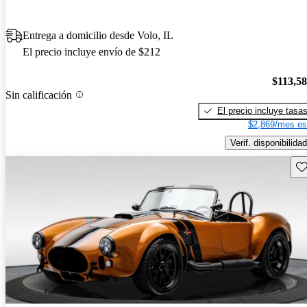
Entrega a domicilio desde Volo, IL
El precio incluye envío de $212
$113,5
Sin calificación
El precio incluye tasa
$2,869/mes es
Verif. disponibilidad
Gu