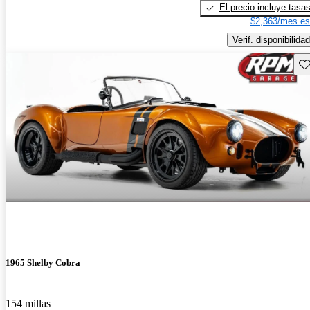
El precio incluye tasa
$2,363/mes es
Verif. disponibilidad
Gu
1965 Shelby Cobra
154 millas