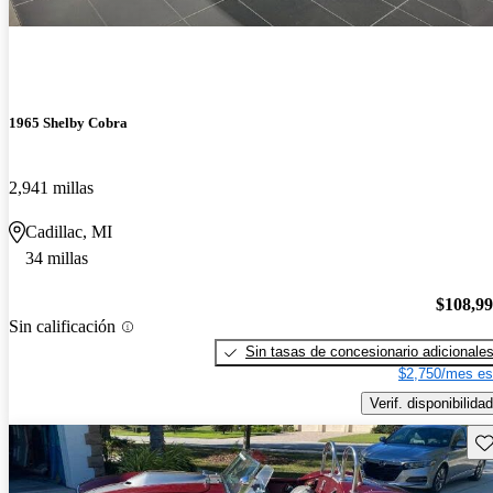
1965 Shelby Cobra
2,941 millas
Cadillac, MI
34 millas
$108,9
Sin calificación
Sin tasas de concesionario adicionale
$2,750/mes es
Verif. disponibilidad
Gu