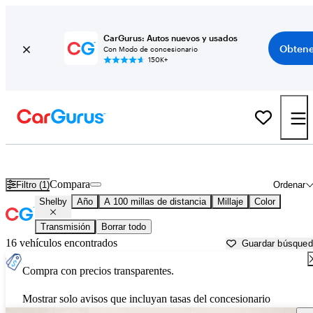
CarGurus: Autos nuevos y usados
Obtene
Con Modo de concesionario
150K+
Autos Shelby usados en venta cerca de Traverse City, MI
Compara
Filtro (1)
Ordenar
Shelby
Año
A 100 millas de distancia
Millaje
Color
Transmisión
Borrar todo
16 vehículos encontrados
Guardar búsque
Compra con precios transparentes.
Mostrar solo avisos que incluyan tasas del concesionario