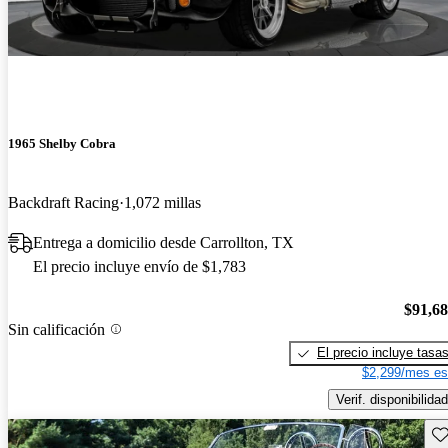
1965 Shelby Cobra
Backdraft Racing
1,072 millas
Entrega a domicilio desde Carrollton, TX
El precio incluye envío de $1,783
$91,6
Sin calificación
El precio incluye tasa
$2,299/mes es
Verif. disponibilidad
Gu