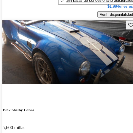
Sin tasas de concesionario adicionale
$1,994/mes es
Verif. disponibilidad
Gu
1967 Shelby Cobra
5,600 millas