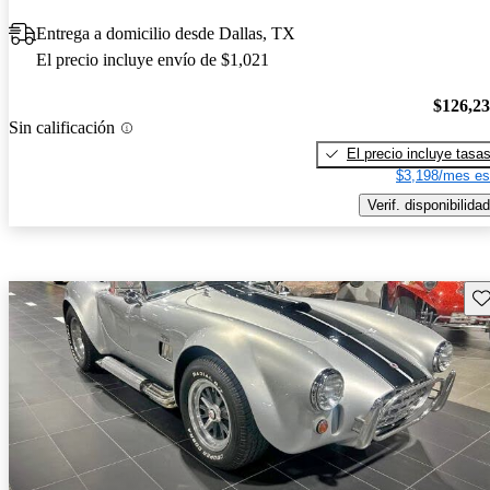
Entrega a domicilio desde Dallas, TX
El precio incluye envío de $1,021
$126,2
Sin calificación
El precio incluye tasa
$3,198/mes es
Verif. disponibilidad
Gu