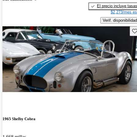
El precio incluye tasa
$2,273/mes es
Verif. disponibilidad
Gu
1965 Shelby Cobra
1,668 millas