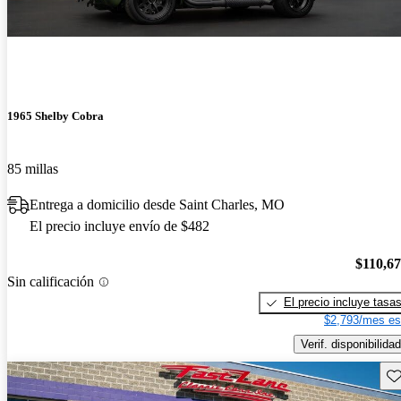
1965 Shelby Cobra
85 millas
Entrega a domicilio desde Saint Charles, MO
El precio incluye envío de $482
$110,6
Sin calificación
El precio incluye tasa
$2,793/mes es
Verif. disponibilidad
Gu