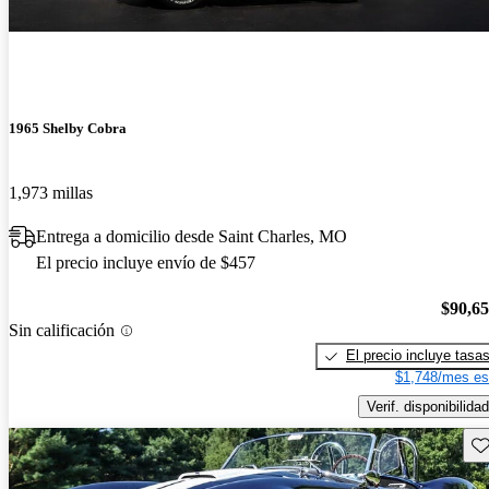
1965 Shelby Cobra
1,973 millas
Entrega a domicilio desde Saint Charles, MO
El precio incluye envío de $457
$90,6
Sin calificación
El precio incluye tasa
$1,748/mes es
Verif. disponibilidad
Gu