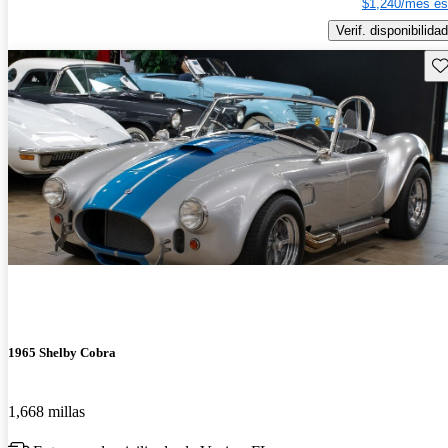
$1,240/mes es
Verif. disponibilidad
Gu
1965 Shelby Cobra
1,668 millas