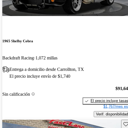
1965 Shelby Cobra
Backdraft Racing
1,072 millas
Entrega a domicilio desde Carrollton, TX
El precio incluye envío de $1,740
$91,6
Sin calificación
El precio incluye tasa
$1,767/mes es
Verif. disponibilidad
Gu