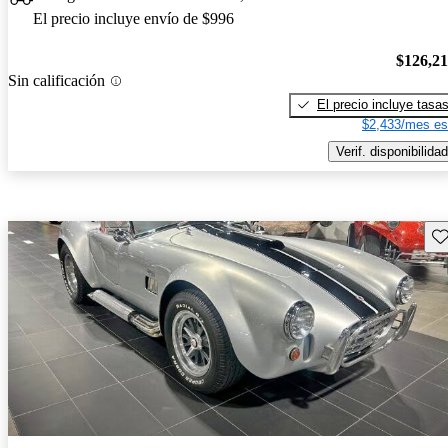
El precio incluye envío de $996
$126,2
Sin calificación
El precio incluye tasa
$2,433/mes es
Verif. disponibilidad
Gu