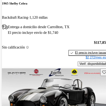
1965 Shelby Cobra
Backdraft Racing
1,120 millas
Entrega a domicilio desde Carrollton, TX
El precio incluye envío de $1,740
$117,8
Sin calificación
El precio incluye tasa
$2,272/mes es
Verif. disponibilidad
Gu