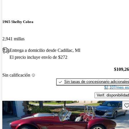
1965 Shelby Cobra
2,941 millas
Entrega a domicilio desde Cadillac, MI
El precio incluye envío de $272
$109,2
Sin calificación
Sin tasas de concesionario adicionale
$2,107/mes es
Verif. disponibilidad
Gu