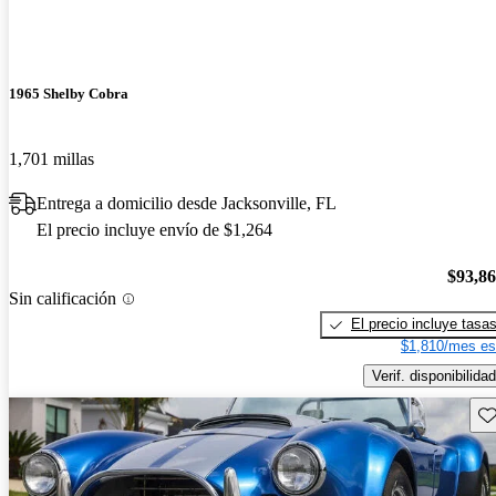
1965 Shelby Cobra
1,701 millas
Entrega a domicilio desde Jacksonville, FL
El precio incluye envío de $1,264
$93,8
Sin calificación
El precio incluye tasa
$1,810/mes es
Verif. disponibilidad
Gu