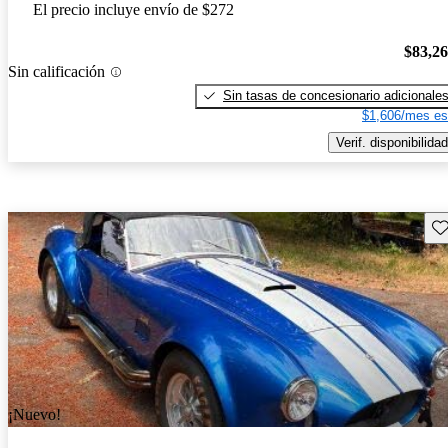
El precio incluye envío de $272
$83,2
Sin calificación
Sin tasas de concesionario adicionale
$1,606/mes es
Verif. disponibilidad
Gu
¡Nuevo!