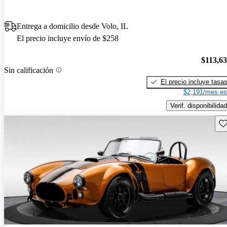
Entrega a domicilio desde Volo, IL
El precio incluye envío de $258
$113,6
Sin calificación
El precio incluye tasa
$2,191/mes es
Verif. disponibilidad
Gu