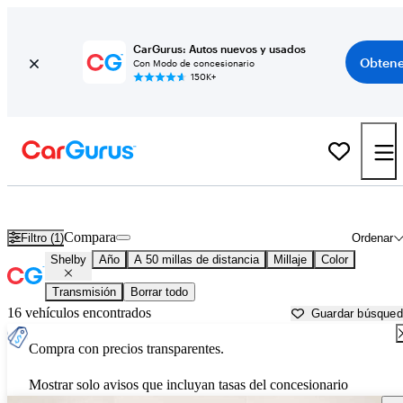
CarGurus: Autos nuevos y usados
Obtene
Con Modo de concesionario
150K+
Autos Shelby usados en venta cerca de
Detroit, MI
Compara
Filtro (1)
Ordenar
Shelby
Año
A 50 millas de distancia
Millaje
Color
Transmisión
Borrar todo
16 vehículos encontrados
Guardar búsque
Compra con precios transparentes.
Mostrar solo avisos que incluyan tasas del concesionario