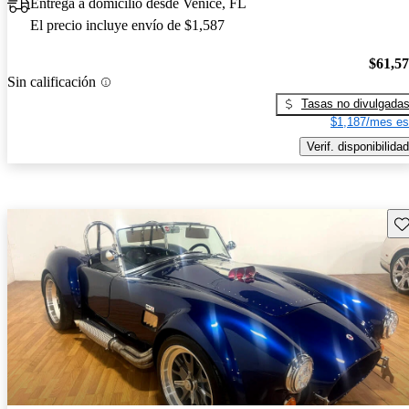
Entrega a domicilio desde Venice, FL
El precio incluye envío de $1,587
$61,5
Sin calificación
Tasas no divulgada
$1,187/mes es
Verif. disponibilidad
Gu