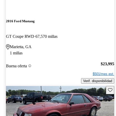
2016 Ford Mustang
GT Coupe RWD
67,570 millas
Marietta, GA
1 millas
$23,995
Buena oferta
$501/mes est.
Verif. disponibilidad
Guard