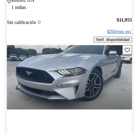
Buford, GA
1 millas
$11,955
Sin calificación
$250/mes est.
Verif. disponibilidad
Guard