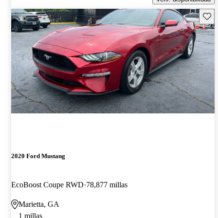
Guard
2020 Ford Mustang
EcoBoost Coupe RWD
78,877 millas
Marietta, GA
1 millas