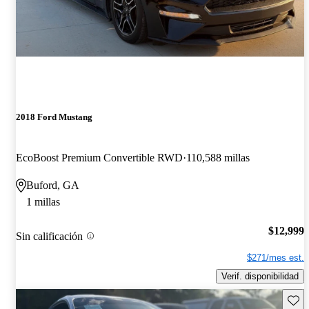
2018 Ford Mustang
EcoBoost Premium Convertible RWD
110,588 millas
Buford, GA
1 millas
$12,999
Sin calificación
$271/mes est.
Verif. disponibilidad
Guard