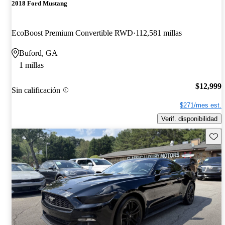
2018 Ford Mustang
EcoBoost Premium Convertible RWD
112,581 millas
Buford, GA
1 millas
$12,999
Sin calificación
$271/mes est.
Verif. disponibilidad
Guard