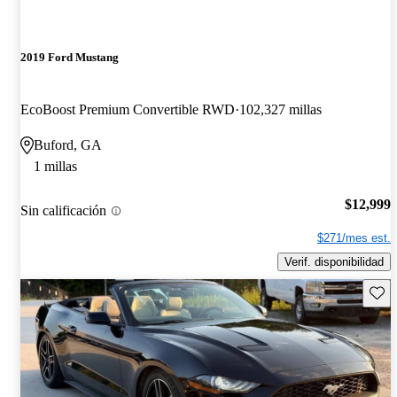
2019 Ford Mustang
EcoBoost Premium Convertible RWD
102,327 millas
Buford, GA
1 millas
$12,999
Sin calificación
$271/mes est.
Verif. disponibilidad
Guard