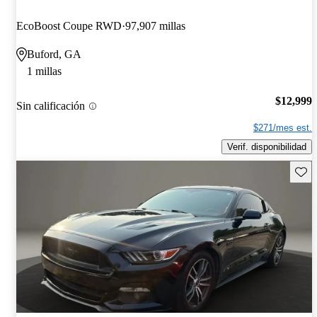
EcoBoost Coupe RWD
97,907 millas
Buford, GA
1 millas
$12,999
Sin calificación
$271/mes est.
Verif. disponibilidad
Guard