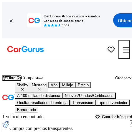
CarGurus: Autos nuevos y usados
Obtene
Con Modo de concesionario
150K+
Shelby Mustang usados en venta cerca de
Athens, GA
Compara
Filtro (2)
Ordenar
Shelby
Mustang
Año
Millaje
Precio
A 100 millas de distancia
Nuevos/Usados/Certificados
Ocultar resultados de entrega
Transmisión
Tipo de vendedor
Borrar todo
1 vehículo encontrado
Guardar búsque
Compra con precios transparentes.