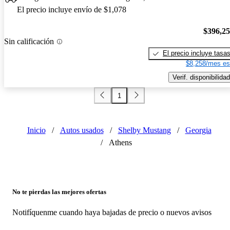
El precio incluye envío de $1,078
$396,2
Sin calificación
El precio incluye tasa
$8,258/mes es
Verif. disponibilidad
1
Inicio
/
Autos usados
/
Shelby Mustang
/
Georgia
/
Athens
No te pierdas las mejores ofertas
Notifíquenme cuando haya bajadas de precio o nuevos avisos