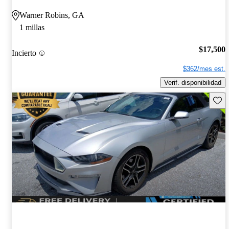
Warner Robins, GA
1 millas
$17,500
Incierto
$362/mes est.
Verif. disponibilidad
Guard