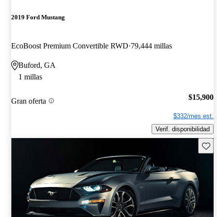
2019 Ford Mustang
EcoBoost Premium Convertible RWD
79,444 millas
Buford, GA
1 millas
$15,900
Gran oferta
$332/mes est.
Verif. disponibilidad
Guard