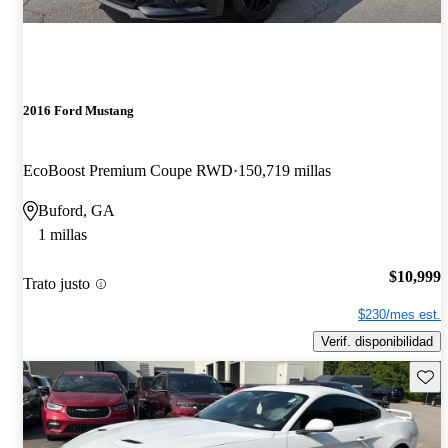
2016 Ford Mustang
EcoBoost Premium Coupe RWD
150,719 millas
Buford, GA
1 millas
$10,999
Trato justo
$230/mes est.
Verif. disponibilidad
Guard