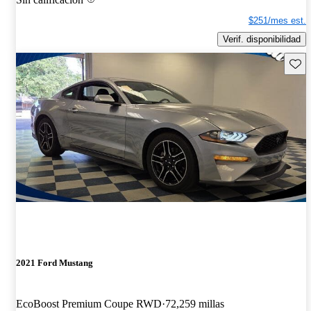
$251/mes est.
Verif. disponibilidad
Guard
2021 Ford Mustang
EcoBoost Premium Coupe RWD
72,259 millas