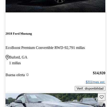
2018 Ford Mustang
EcoBoost Premium Convertible RWD
92,791 millas
Buford, GA
1 millas
$14,920
Buena oferta
$311/mes est.
Verif. disponibilidad
Guard