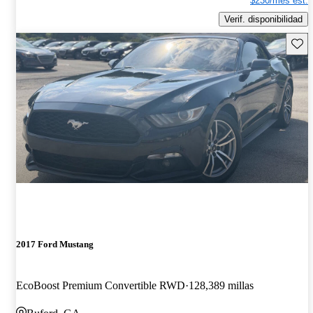
$230/mes est.
Verif. disponibilidad
Guard
2017 Ford Mustang
EcoBoost Premium Convertible RWD
128,389 millas