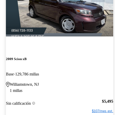
2009 Scion xB
Base
129,786 millas
Williamstown, NJ
1 millas
$5,495
Sin calificación
$107/mes est.