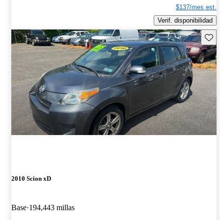
$137/mes est.
Verif. disponibilidad
Guard
2010 Scion xD
Base
194,443 millas