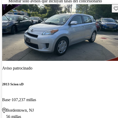
Mostrar solo avisos que incluyan tasas del concesionario
Gu
Aviso patrocinado
2013 Scion xD
Base
107,237 millas
Bordentown, NJ
56 millas