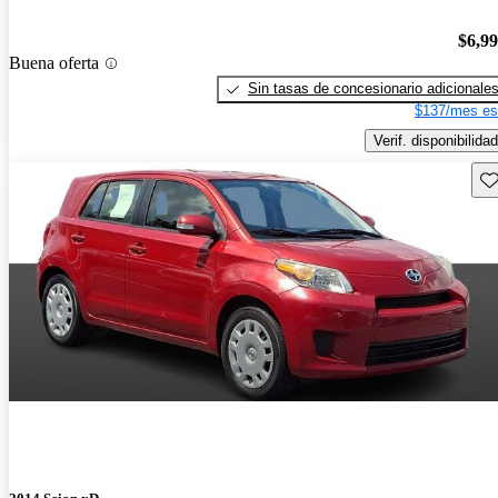
$6,9
Buena oferta
Sin tasas de concesionario adicionale
$137/mes es
Verif. disponibilidad
Gu