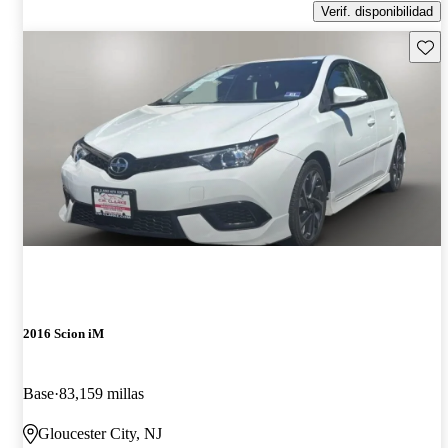
Verif. disponibilidad
Guard
2016 Scion iM
Base
83,159 millas
Gloucester City, NJ