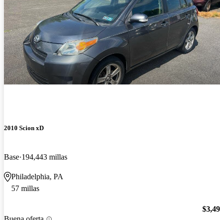
2010 Scion xD
Base
194,443 millas
Philadelphia, PA
57 millas
$3,4
Buena oferta