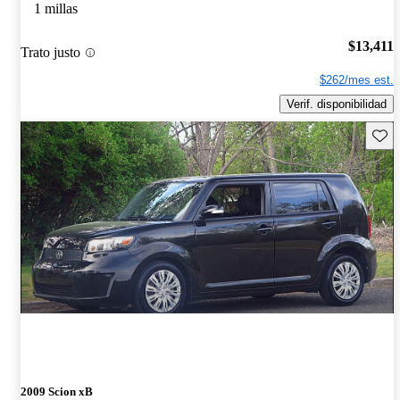
1 millas
$13,411
Trato justo
$262/mes est.
Verif. disponibilidad
Guard
2009 Scion xB