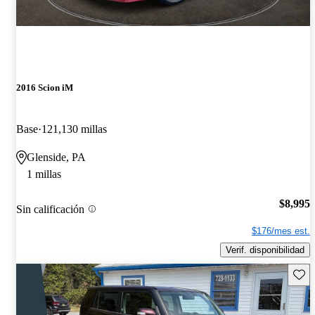
2016 Scion iM
Base
121,130 millas
Glenside, PA
1 millas
$8,995
Sin calificación
$176/mes est.
Verif. disponibilidad
Guard