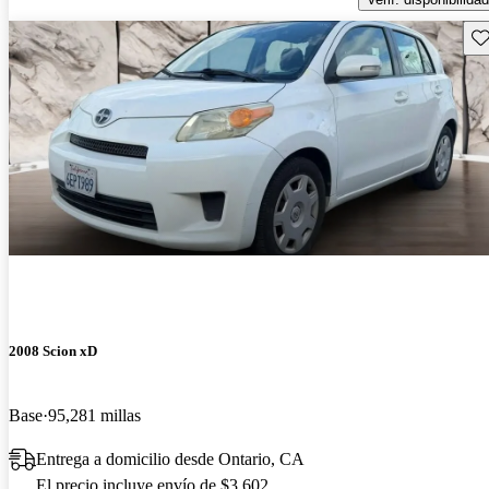
Gu
2008 Scion xD
Base
95,281 millas
Entrega a domicilio desde Ontario, CA
El precio incluye envío de $3,602