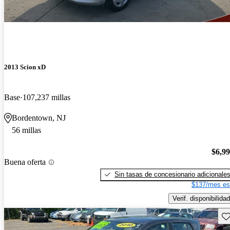
2013 Scion xD
Base
107,237 millas
Bordentown, NJ
56 millas
$6,9
Buena oferta
Sin tasas de concesionario adicionale
$137/mes es
Verif. disponibilidad
Gu