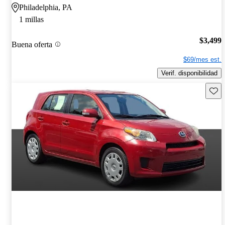
Philadelphia, PA
1 millas
$3,499
Buena oferta
$69/mes est.
Verif. disponibilidad
Guard