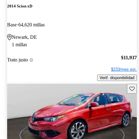
2014 Scion xD
Base
64,620 millas
Newark, DE
1 millas
$11,937
Trato justo
$233/mes est.
Verif. disponibilidad
Guard