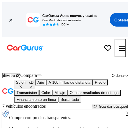
CarGurus: Autos nuevos y usados
Obtene
Con Modo de concesionario
150K+
Scion xD usados en venta cerca de
Atlantic City, NJ
Compara
Filtro (2)
Ordenar
Scion
xD
Año
A 100 millas de distancia
Precio
Transmisión
Color
Millaje
Ocultar resultados de entrega
Financiamiento en línea
Borrar todo
7 vehículos encontrados
Guardar búsque
Compra con precios transparentes.