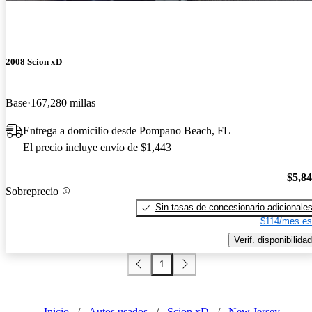
2008 Scion xD
Base
167,280 millas
Entrega a domicilio desde Pompano Beach, FL
El precio incluye envío de $1,443
$5,8
Sobreprecio
Sin tasas de concesionario adicionale
$114/mes es
Verif. disponibilidad
1
Inicio
/
Autos usados
/
Scion xD
/
New Jersey