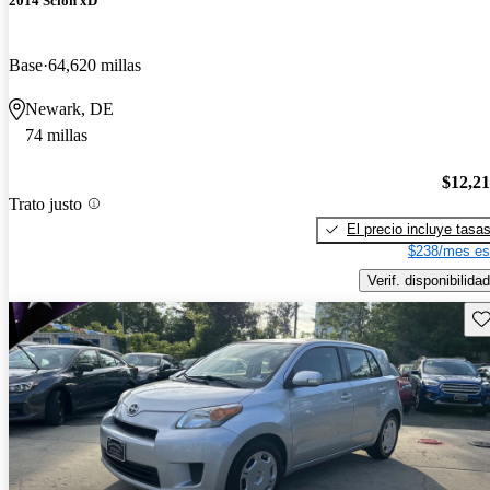
2014 Scion xD
Base
64,620 millas
Newark, DE
74 millas
$12,2
Trato justo
El precio incluye tasa
$238/mes es
Verif. disponibilidad
Gu