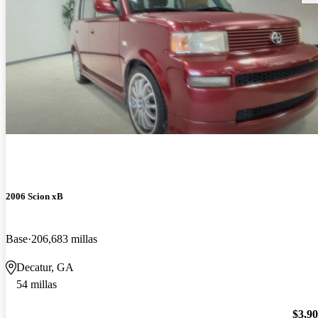
2006 Scion xB
Base
206,683 millas
Decatur, GA
54 millas
$3,9