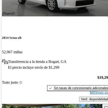
¡Nuevo!
2014 Scion xB
52,967 millas
Transferencia a la tienda a Bogart, GA
El precio incluye envío de $1,299
$19,2
Trato justo
Sin tasas de concesionario adicionale
$403/mes es
Verif. disponibilidad
Gu