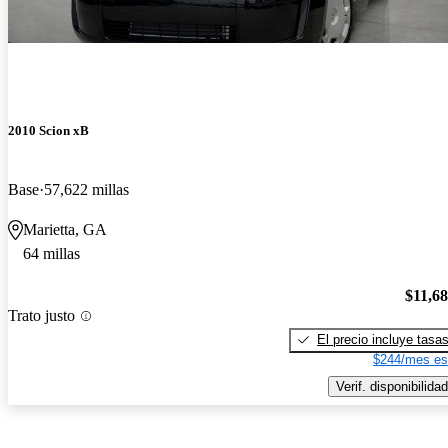
2010 Scion xB
Base
57,622 millas
Marietta, GA
64 millas
$11,6
Trato justo
El precio incluye tasa
$244/mes es
Verif. disponibilidad