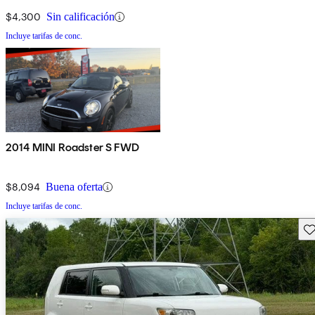
$4,300
Sin calificación
Incluye tarifas de conc.
2014 MINI Roadster S FWD
$8,094
Buena oferta
Incluye tarifas de conc.
Gu