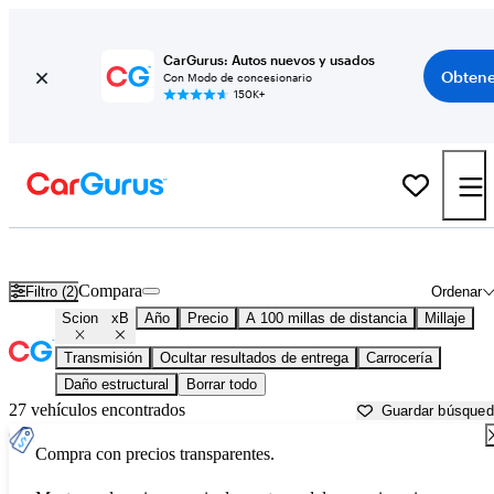
CarGurus: Autos nuevos y usados
Obtene
Con Modo de concesionario
150K+
Scion xB usados en venta cerca de
Athens, GA
Compara
Filtro (2)
Ordenar
Scion
xB
Año
Precio
A 100 millas de distancia
Millaje
Transmisión
Ocultar resultados de entrega
Carrocería
Daño estructural
Borrar todo
27 vehículos encontrados
Guardar búsque
Compra con precios transparentes.