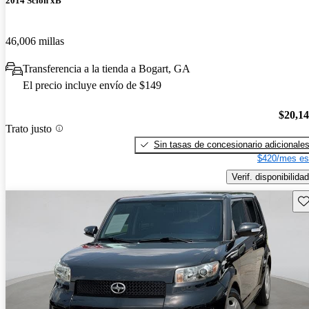
2014 Scion xB
46,006 millas
Transferencia a la tienda a Bogart, GA
El precio incluye envío de $149
$20,1
Trato justo
Sin tasas de concesionario adicionale
$420/mes es
Verif. disponibilidad
Gu