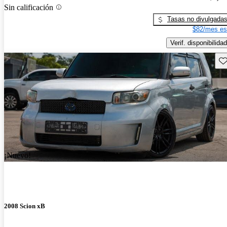
Sin calificación
Tasas no divulgada
$82/mes es
Verif. disponibilidad
Gu
¡Nuevo!
2008 Scion xB