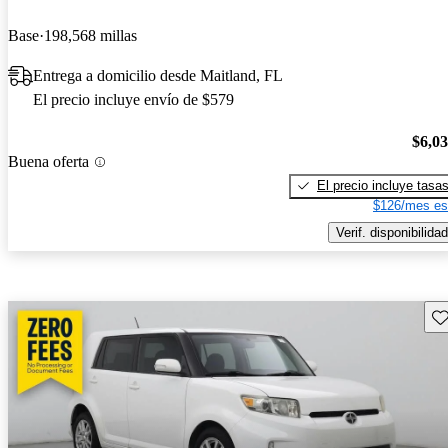
Base
198,568 millas
Entrega a domicilio desde Maitland, FL
El precio incluye envío de $579
$6,0
Buena oferta
El precio incluye tasa
$126/mes es
Verif. disponibilidad
Gu