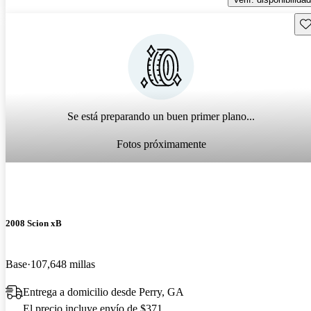
Gu
Se está preparando un buen primer plano...
Fotos próximamente
2008 Scion xB
Base
107,648 millas
Entrega a domicilio desde Perry, GA
El precio incluye envío de $371