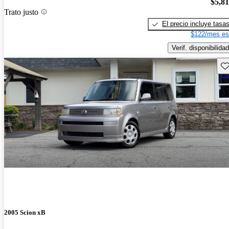
$5,8
Trato justo
El precio incluye tasa
$122/mes es
Verif. disponibilidad
Gu
2005 Scion xB