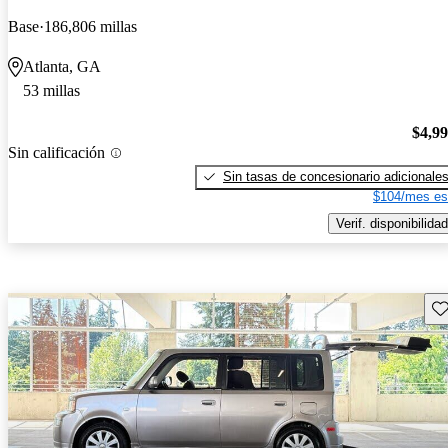
Base
186,806 millas
Atlanta, GA
53 millas
$4,9
Sin calificación
Sin tasas de concesionario adicionale
$104/mes es
Verif. disponibilidad
Gu