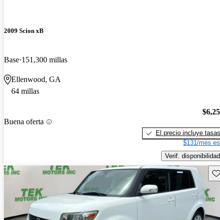
2009 Scion xB
Base
151,300 millas
Ellenwood, GA
64 millas
$6,2
Buena oferta
El precio incluye tasa
$131/mes es
Verif. disponibilidad
Gu