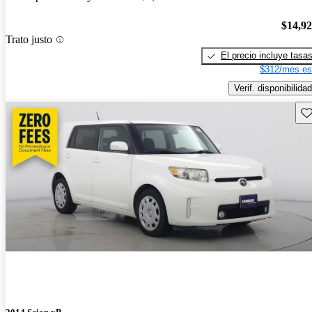
$14,9
Trato justo
El precio incluye tasa
$312/mes es
Verif. disponibilidad
Gu