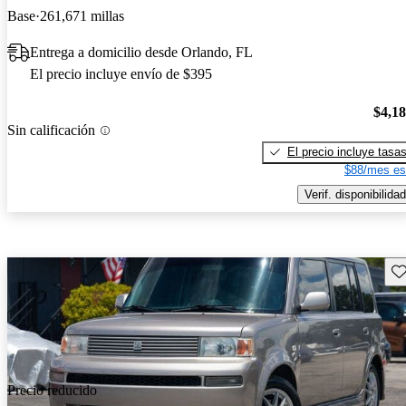
Base
261,671 millas
Entrega a domicilio desde Orlando, FL
El precio incluye envío de $395
$4,1
Sin calificación
El precio incluye tasa
$88/mes es
Verif. disponibilidad
Gu
Precio reducido