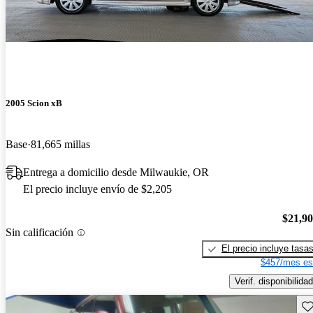
2005 Scion xB
Base
81,665 millas
Entrega a domicilio desde Milwaukie, OR
El precio incluye envío de $2,205
$21,9
Sin calificación
El precio incluye tasa
$457/mes es
Verif. disponibilidad
Gu