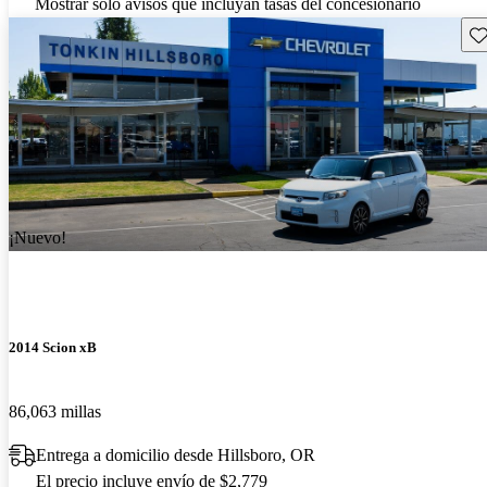
Mostrar solo avisos que incluyan tasas del concesionario
Gu
¡Nuevo!
2014 Scion xB
86,063 millas
Entrega a domicilio desde Hillsboro, OR
El precio incluye envío de $2,779