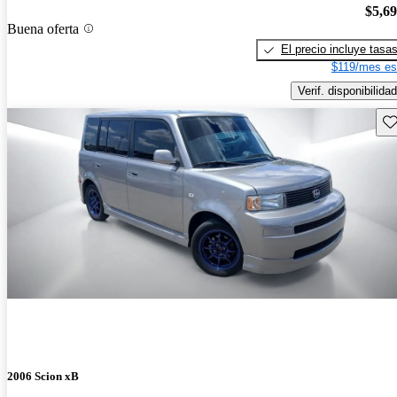
$5,6
Buena oferta
El precio incluye tasa
$119/mes es
Verif. disponibilidad
Gu
2006 Scion xB