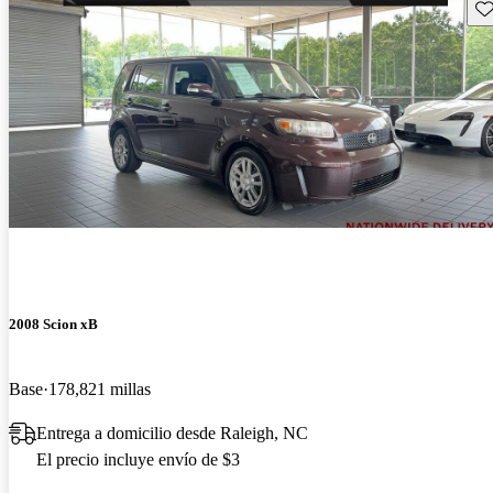
Gu
2008 Scion xB
Base
178,821 millas
Entrega a domicilio desde Raleigh, NC
El precio incluye envío de $3