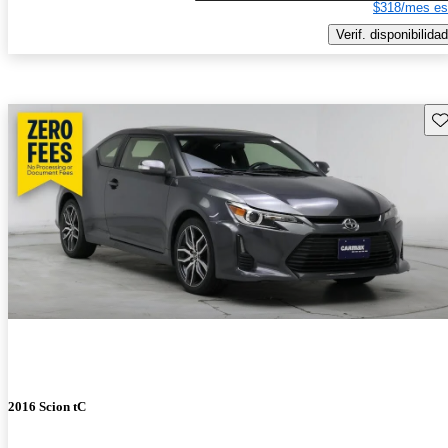
$318/mes es
Verif. disponibilidad
Gu
2016 Scion tC