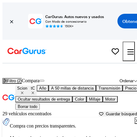
CarGurus: Autos nuevos y usados
Obtene
Con Modo de concesionario
150K+
Scion tC usados en venta cerca de
Apache Junction, AZ
Compara
Filtro (2)
Ordenar
Scion
tC
Año
A 50 millas de distancia
Transmisión
Precio
Ocultar resultados de entrega
Color
Millaje
Motor
Borrar todo
29 vehículos encontrados
Guardar búsque
Compra con precios transparentes.