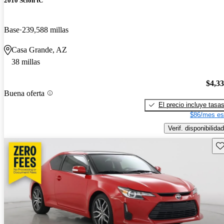
2010 Scion tC
Base
239,588 millas
Casa Grande, AZ
38 millas
$4,3
Buena oferta
El precio incluye tasa
$86/mes es
Verif. disponibilidad
Gu