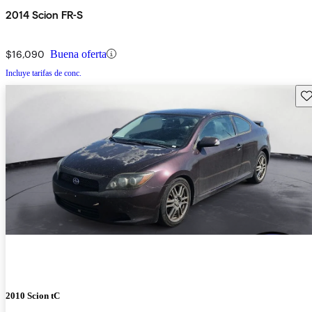
2014 Scion FR-S
$16,090
Buena oferta
Incluye tarifas de conc.
Gu
2010 Scion tC