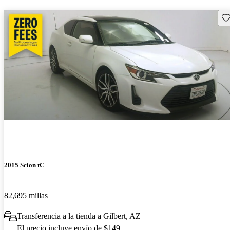
Gu
2015 Scion tC
82,695 millas
Transferencia a la tienda a Gilbert, AZ
El precio incluye envío de $149