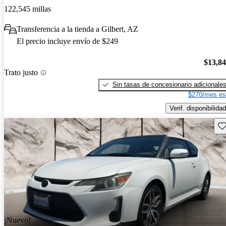
122,545 millas
Transferencia a la tienda a Gilbert, AZ
El precio incluye envío de $249
$13,8
Trato justo
Sin tasas de concesionario adicionale
$270/mes es
Verif. disponibilidad
Gu
¡Nuevo!