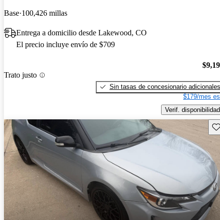
Base
100,426 millas
Entrega a domicilio desde Lakewood, CO
El precio incluye envío de $709
$9,1
Trato justo
Sin tasas de concesionario adicionale
$179/mes es
Verif. disponibilidad
Gu