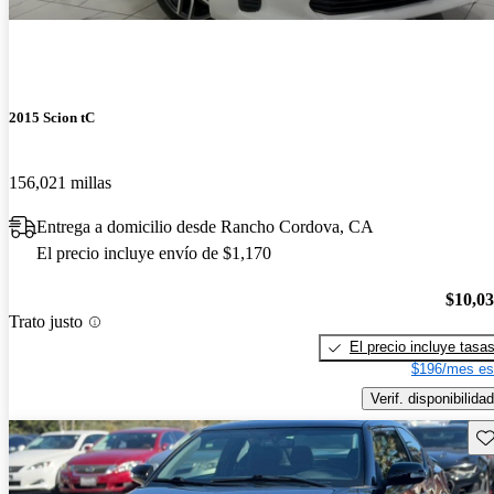
2015 Scion tC
156,021 millas
Entrega a domicilio desde Rancho Cordova, CA
El precio incluye envío de $1,170
$10,0
Trato justo
El precio incluye tasa
$196/mes es
Verif. disponibilidad
Gu