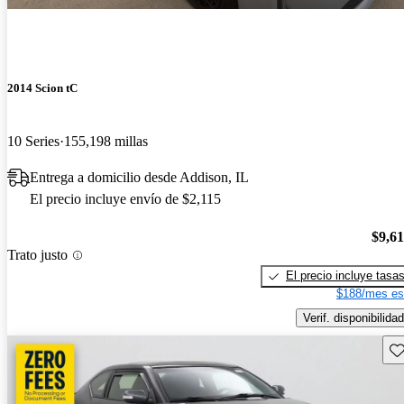
2014 Scion tC
10 Series
155,198 millas
Entrega a domicilio desde Addison, IL
El precio incluye envío de $2,115
$9,6
Trato justo
El precio incluye tasa
$188/mes es
Verif. disponibilidad
Gu