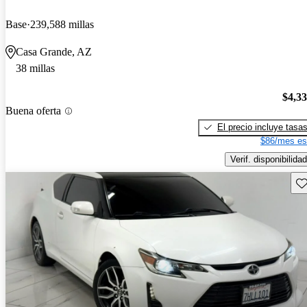
Base
239,588 millas
Casa Grande, AZ
38 millas
$4,3
Buena oferta
El precio incluye tasa
$86/mes es
Verif. disponibilidad
Gu