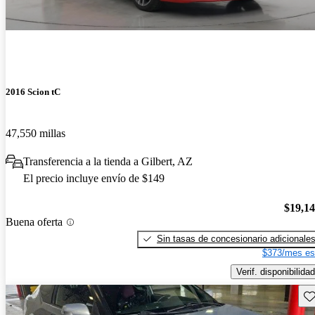
2016 Scion tC
47,550 millas
Transferencia a la tienda a Gilbert, AZ
El precio incluye envío de $149
$19,1
Buena oferta
Sin tasas de concesionario adicionale
$373/mes es
Verif. disponibilidad
Gu