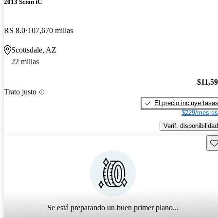
2013 Scion tC
RS 8.0
107,670 millas
Scottsdale, AZ
22 millas
$11,5
Trato justo
El precio incluye tasa
$229/mes es
Verif. disponibilidad
Gu
Se está preparando un buen primer plano...