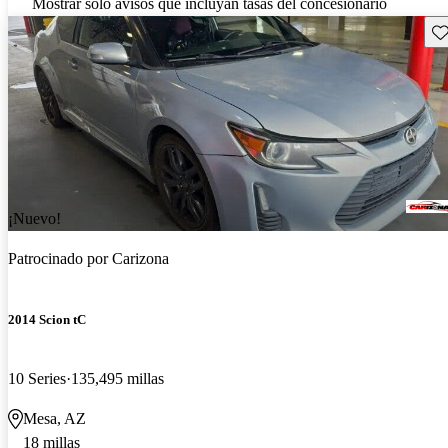
Mostrar solo avisos que incluyan tasas del concesionario
Gu
¡Nuevo!
Patrocinado por
Carizona
2014 Scion tC
10 Series
135,495 millas
Mesa, AZ
18 millas