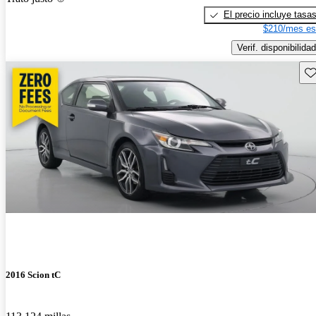
El precio incluye tasa
$210/mes es
Verif. disponibilidad
Gu
2016 Scion tC