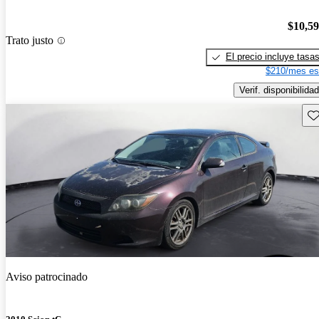
$10,5
Trato justo
El precio incluye tasa
$210/mes es
Verif. disponibilidad
Gu
Aviso patrocinado