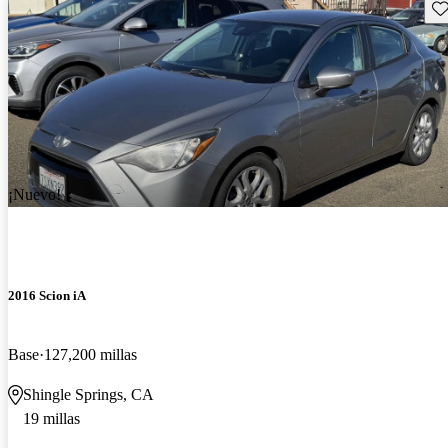
Gu
¡Nuevo!
2016 Scion iA
Base
127,200 millas
Shingle Springs, CA
19 millas