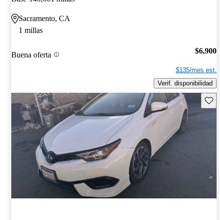
Sacramento, CA
1 millas
$6,900
Buena oferta
$135/mes est.
Verif. disponibilidad
Guard