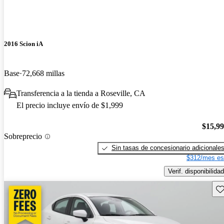
2016 Scion iA
Base
72,668 millas
Transferencia a la tienda a Roseville, CA
El precio incluye envío de $1,999
$15,9
Sobreprecio
Sin tasas de concesionario adicionale
$312/mes es
Verif. disponibilidad
Gu