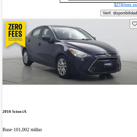
$274/mes es
Verif. disponibilidad
Gu
2016 Scion iA
Base
101,002 millas