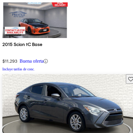
2015 Scion tC Base
$11,293
Buena oferta
Incluye tarifas de conc.
Gu