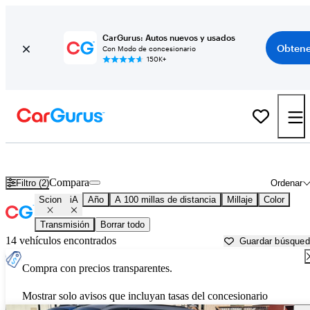
CarGurus: Autos nuevos y usados
Obtene
Con Modo de concesionario
150K+
Scion iA usados en venta cerca de
Auburn, CA
Compara
Filtro (2)
Ordenar
Scion
iA
Año
A 100 millas de distancia
Millaje
Color
Transmisión
Borrar todo
14 vehículos encontrados
Guardar búsque
Compra con precios transparentes.
Mostrar solo avisos que incluyan tasas del concesionario