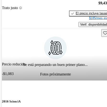
$9,4
Trato justo
El precio incluye tasa
$185/mes es
Verif. disponibilidad
Gu
Precio reducido
Se está preparando un buen primer plano...
-$1,083
Fotos próximamente
2016 Scion iA