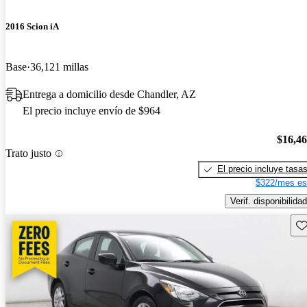
2016 Scion iA
Base
36,121 millas
Entrega a domicilio desde Chandler, AZ
El precio incluye envío de $964
$16,4
Trato justo
El precio incluye tasa
$322/mes es
Verif. disponibilidad
Gu