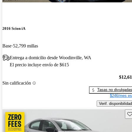
2016 Scion iA
Base
52,799 millas
Entrega a domicilio desde Woodinville, WA
El precio incluye envío de $615
$12,6
Sin calificación
Tasas no divulgada
$246/mes es
Verif. disponibilidad
Gu