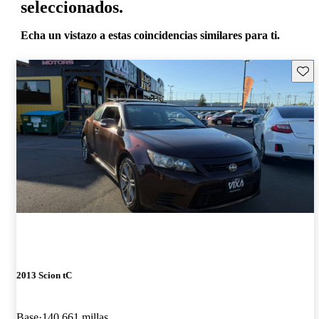
seleccionados.
Echa un vistazo a estas coincidencias similares para ti.
Guard
2013 Scion tC
Base
140,661 millas