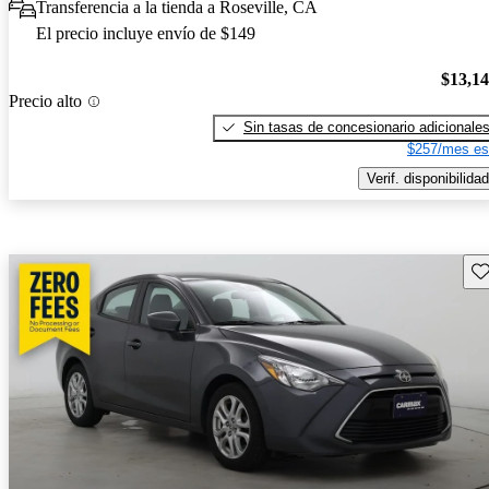
Transferencia a la tienda a Roseville, CA
El precio incluye envío de $149
$13,1
Precio alto
Sin tasas de concesionario adicionale
$257/mes es
Verif. disponibilidad
Gu