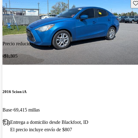
Gu
Precio reducido
-$1,305
2016 Scion iA
Base
69,415 millas
Entrega a domicilio desde Blackfoot, ID
El precio incluye envío de $807