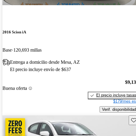
2016 Scion iA
Base
120,693 millas
Entrega a domicilio desde Mesa, AZ
El precio incluye envío de $637
$9,1
Buena oferta
El precio incluye tasa
$179/mes es
Verif. disponibilidad
Gu