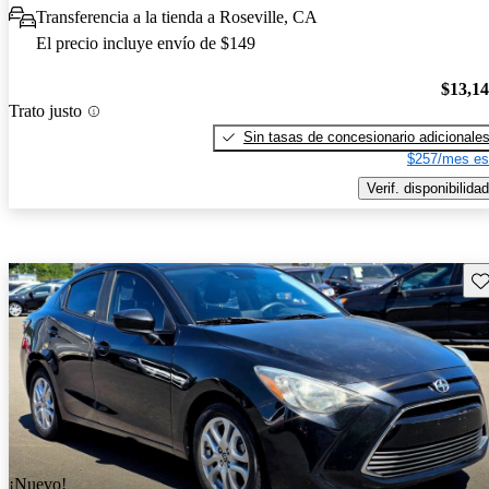
Transferencia a la tienda a Roseville, CA
El precio incluye envío de $149
$13,1
Trato justo
Sin tasas de concesionario adicionale
$257/mes es
Verif. disponibilidad
Gu
¡Nuevo!