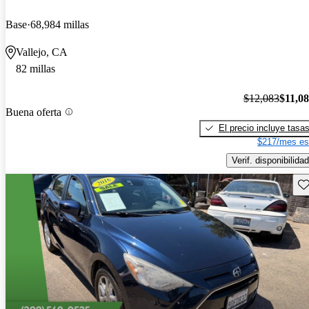
Base
68,984 millas
Vallejo, CA
82 millas
$12,083
$11,0
Buena oferta
El precio incluye tasa
$217/mes es
Verif. disponibilidad
Gu