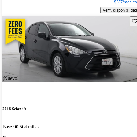
$237/mes es
Verif. disponibilidad
Gu
¡Nuevo!
2016 Scion iA
Base
90,504 millas