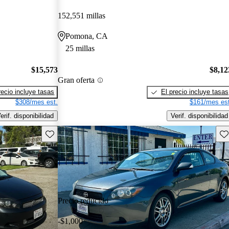
152,551 millas
Pomona, CA
25 millas
$15,573
$8,12
Gran oferta
recio incluye tasas
El precio incluye tasas
$308/mes est.
$161/mes est
erif. disponibilidad
Verif. disponibilidad
Guarda este Aviso
Gu
Precio reducido
-$1,000