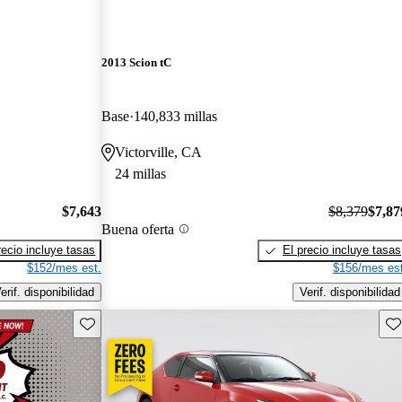
2013 Scion tC
Base
140,833 millas
Victorville, CA
24 millas
$7,643
$8,379
$7,87
Buena oferta
recio incluye tasas
El precio incluye tasas
$152/mes est.
$156/mes est
erif. disponibilidad
Verif. disponibilidad
Guarda este Aviso
Gu