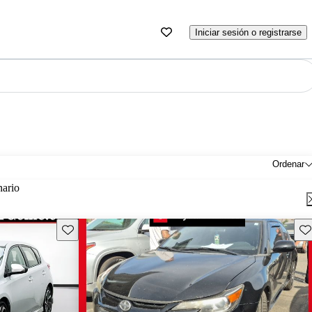
Iniciar sesión o registrarse
Ordenar
nario
Guarda este Aviso
Gu