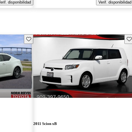
erif. disponibilidad
Verif. disponibilidad
Guarda este Aviso
Gu
2011 Scion xB