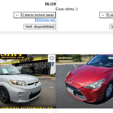
$8,110
Gran oferta
El precio incluye tasas
El p
$161/mes est.
Verif. disponibilidad
V
Guarda este Aviso