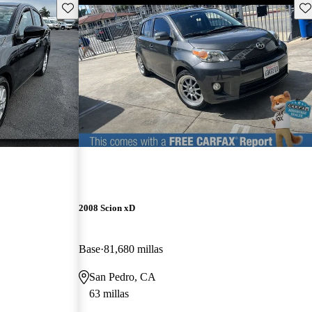
Guarda este Aviso
Gu
2008 Scion xD
Base
81,680 millas
San Pedro, CA
63 millas