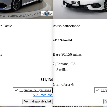
r Castle
Aviso patrocinado
2016 Scion iM
as
Base
90,156 millas
Fontana, CA
8 millas
$11,134
Gran oferta
El precio incluye tasas
El p
$221/mes est.
Verif. disponibilidad
V