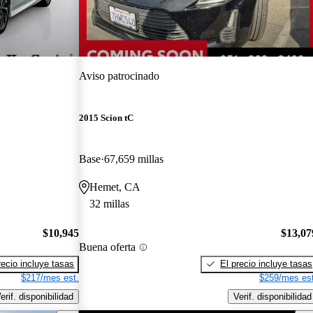
Aviso patrocinado
2015 Scion tC
Base
67,659 millas
Hemet, CA
32 millas
$10,945
$13,07
Buena oferta
recio incluye tasas
El precio incluye tasas
$217/mes est.
$259/mes est
erif. disponibilidad
Verif. disponibilidad