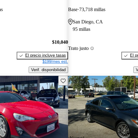
as
Base
73,718 millas
San Diego, CA
95 millas
$10,040
Trato justo
El precio incluye tasas
El p
$199/mes est.
Verif. disponibilidad
V
Guarda este Aviso