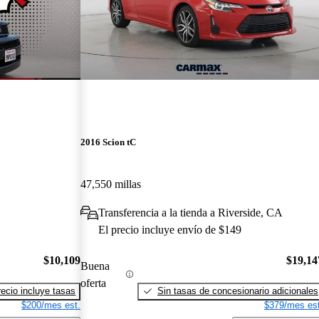
2016 Scion tC
47,550 millas
Transferencia a la tienda a Riverside, CA
El precio incluye envío de $149
$10,109
$19,14
Buena
oferta
recio incluye tasas
Sin tasas de concesionario adicionales
$200/mes est.
$379/mes est