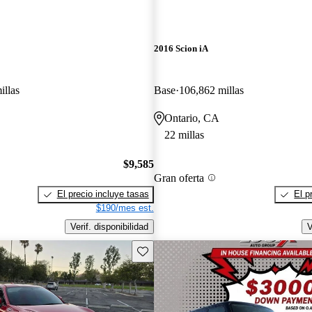
2016 Scion iA
illas
Base
106,862 millas
Ontario, CA
22 millas
$9,585
Gran oferta
El precio incluye tasas
El p
$190/mes est.
Verif. disponibilidad
V
Guarda este Aviso