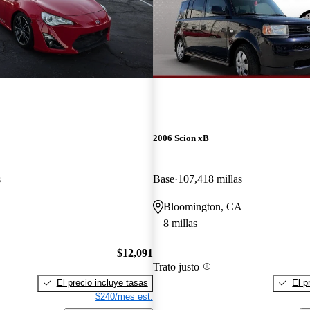
2006 Scion xB
s
Base
107,418 millas
Bloomington, CA
8 millas
$12,091
Trato justo
El precio incluye tasas
El p
$240/mes est.