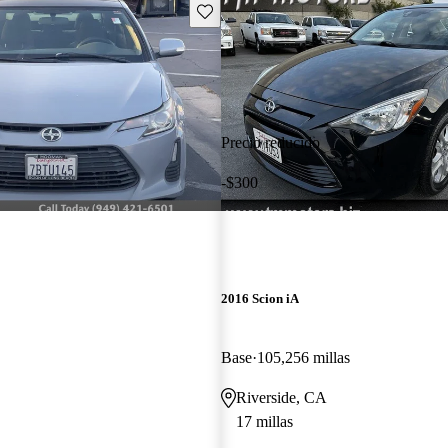
Guarda este Aviso
Precio reducido
-$300
2016 Scion iA
Base
105,256 millas
Riverside, CA
17 millas