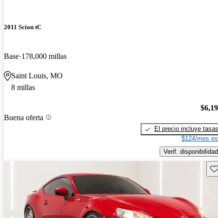
2011 Scion tC
Base
178,000 millas
Saint Louis, MO
8 millas
$6,1
Buena oferta
El precio incluye tasa
$124/mes es
Verif. disponibilidad
Gu