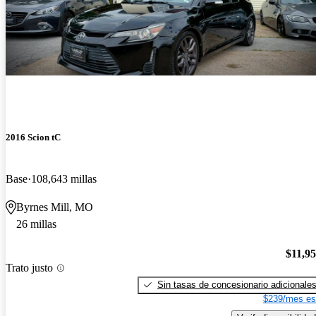
2016 Scion tC
Base
108,643 millas
Byrnes Mill, MO
26 millas
$11,9
Trato justo
Sin tasas de concesionario adicionale
$239/mes es