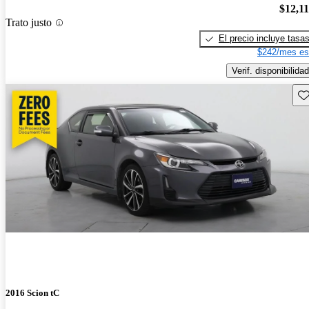
$12,1
Trato justo
El precio incluye tasa
$242/mes es
Verif. disponibilidad
Gu
2016 Scion tC