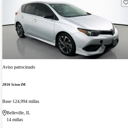
Gu
Aviso patrocinado
2016 Scion iM
Base
124,994 millas
Belleville, IL
14 millas