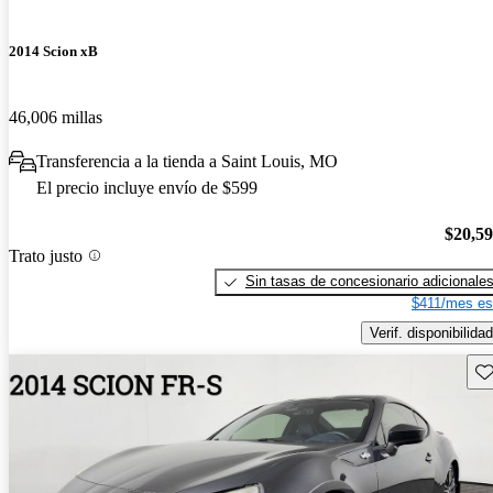
2014 Scion xB
46,006 millas
Transferencia a la tienda a Saint Louis, MO
El precio incluye envío de $599
$20,5
Trato justo
Sin tasas de concesionario adicionale
$411/mes es
Verif. disponibilidad
Gu