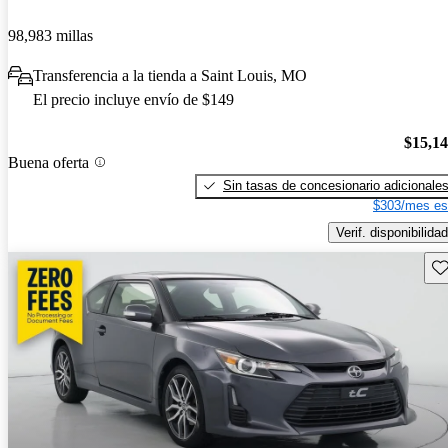
98,983 millas
Transferencia a la tienda a Saint Louis, MO
El precio incluye envío de $149
$15,1
Buena oferta
Sin tasas de concesionario adicionale
$303/mes es
Verif. disponibilidad
Gu