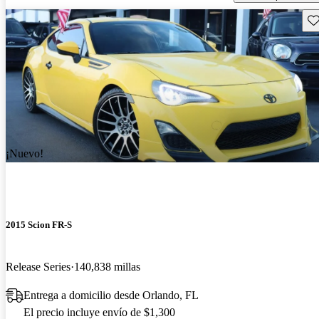
Gu
¡Nuevo!
2015 Scion FR-S
Release Series
140,838 millas
Entrega a domicilio desde Orlando, FL
El precio incluye envío de $1,300