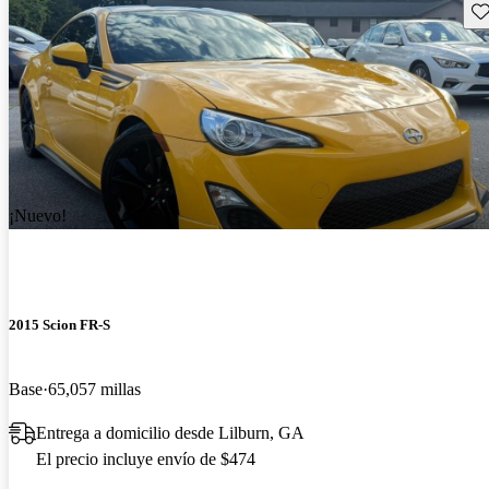
Gu
¡Nuevo!
2015 Scion FR-S
Base
65,057 millas
Entrega a domicilio desde Lilburn, GA
El precio incluye envío de $474