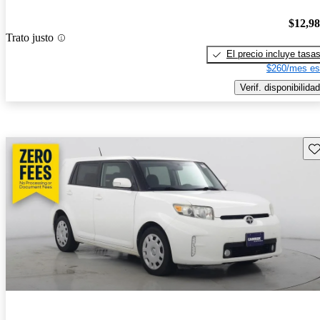
$12,9
Trato justo
El precio incluye tasa
$260/mes es
Verif. disponibilidad
Gu