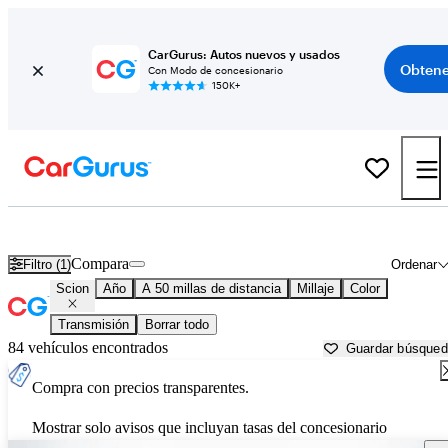
CarGurus: Autos nuevos y usados
Obtene
Con Modo de concesionario
150K+
Autos Scion usados en venta cerca de
Saint Louis, MO
Compara
Filtro (1)
Ordenar
Scion
Año
A 50 millas de distancia
Millaje
Color
Transmisión
Borrar todo
84 vehículos encontrados
Guardar búsque
Compra con precios transparentes.
Mostrar solo avisos que incluyan tasas del concesionario