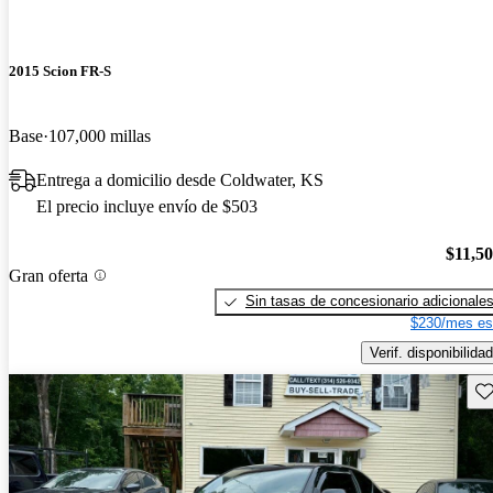
2015 Scion FR-S
Base
107,000 millas
Entrega a domicilio desde Coldwater, KS
El precio incluye envío de $503
$11,5
Gran oferta
Sin tasas de concesionario adicionale
$230/mes es
Verif. disponibilidad
Gu