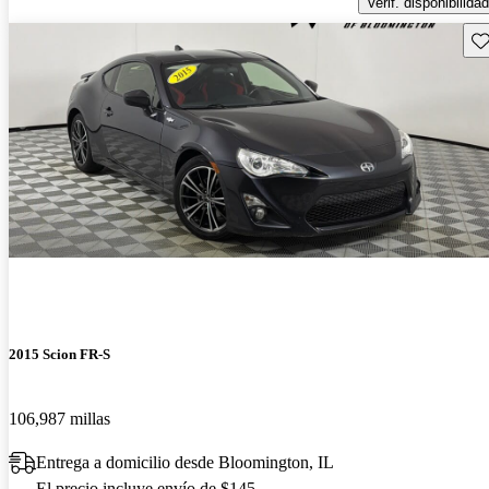
Verif. disponibilidad
Gu
2015 Scion FR-S
106,987 millas
Entrega a domicilio desde Bloomington, IL
El precio incluye envío de $145