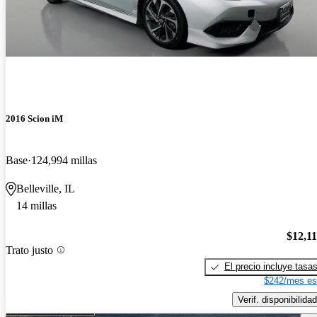
2016 Scion iM
Base
124,994 millas
Belleville, IL
14 millas
$12,1
Trato justo
El precio incluye tasa
$242/mes es
Verif. disponibilidad