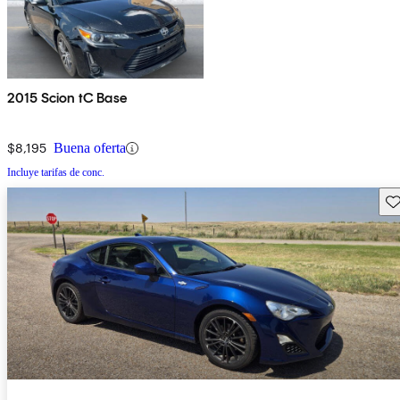
2015 Scion tC Base
$8,195
Buena oferta
Incluye tarifas de conc.
Gu