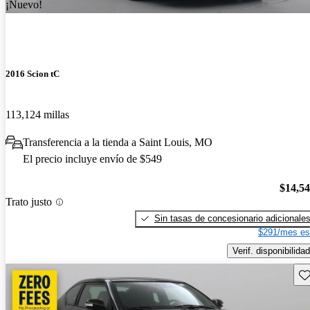
¡Nuevo!
2016 Scion tC
113,124 millas
Transferencia a la tienda a Saint Louis, MO
El precio incluye envío de $549
$14,5
Trato justo
Sin tasas de concesionario adicionale
$291/mes es
Verif. disponibilidad
Gu