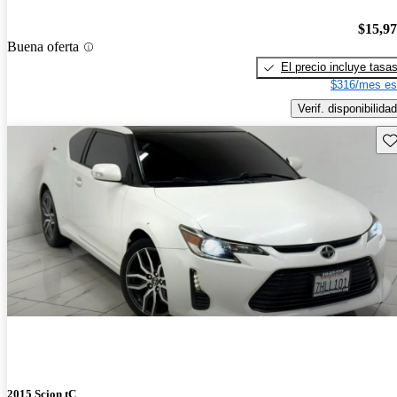
$15,9
Buena oferta
El precio incluye tasa
$316/mes es
Verif. disponibilidad
Gu
2015 Scion tC