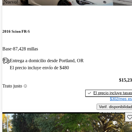
¡Nuevo!
2016 Scion FR-S
Base
87,428 millas
Entrega a domicilio desde Portland, OR
El precio incluye envío de $480
$15,2
Trato justo
El precio incluye tasa
$302/mes es
Verif. disponibilidad
Gu