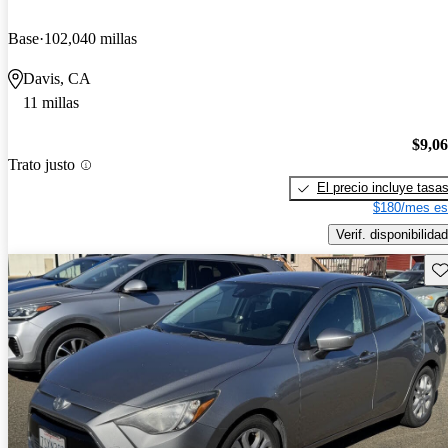
Base
102,040 millas
Davis, CA
11 millas
$9,0
Trato justo
El precio incluye tasa
$180/mes es
Verif. disponibilidad
Gu