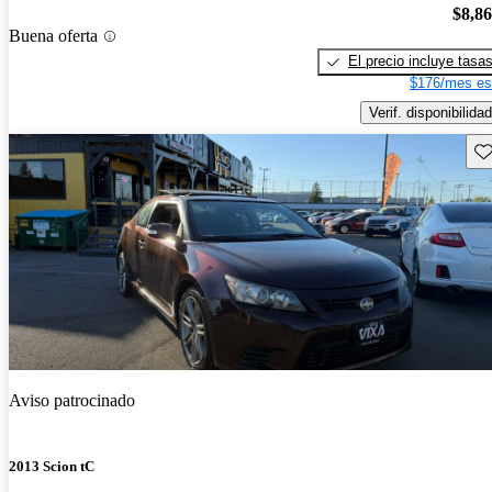
$8,8
Buena oferta
El precio incluye tasa
$176/mes es
Verif. disponibilidad
Gu
Aviso patrocinado
2013 Scion tC