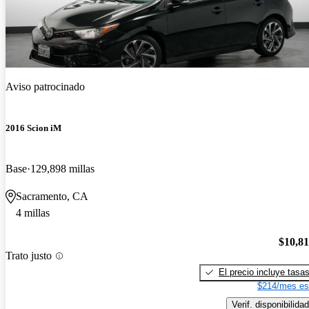
Aviso patrocinado
2016 Scion iM
Base
129,898 millas
Sacramento, CA
4 millas
$10,8
Trato justo
El precio incluye tasa
$214/mes es
Verif. disponibilidad