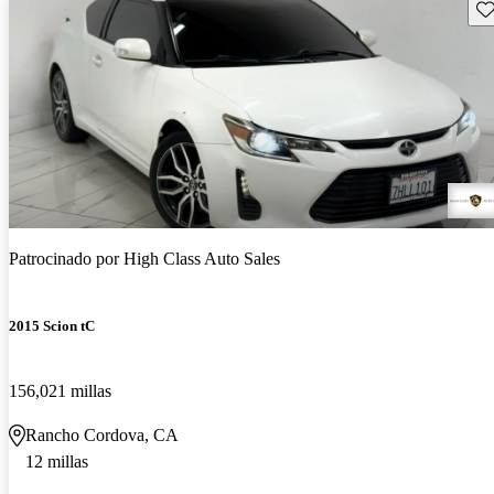
Gu
Patrocinado por
High Class Auto Sales
2015 Scion tC
156,021 millas
Rancho Cordova, CA
12 millas