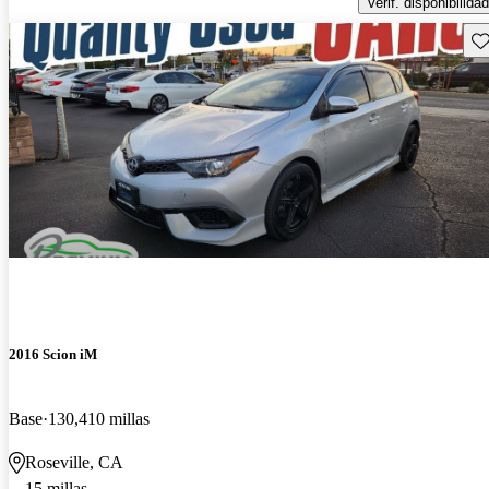
Verif. disponibilidad
Gu
2016 Scion iM
Base
130,410 millas
Roseville, CA
15 millas