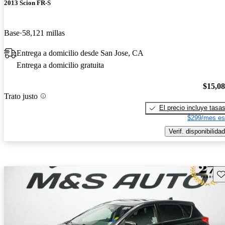
2013 Scion FR-S
Base
58,121 millas
Entrega a domicilio desde San Jose, CA
Entrega a domicilio gratuita
$15,0
Trato justo
El precio incluye tasa
$299/mes es
Verif. disponibilidad
Gu