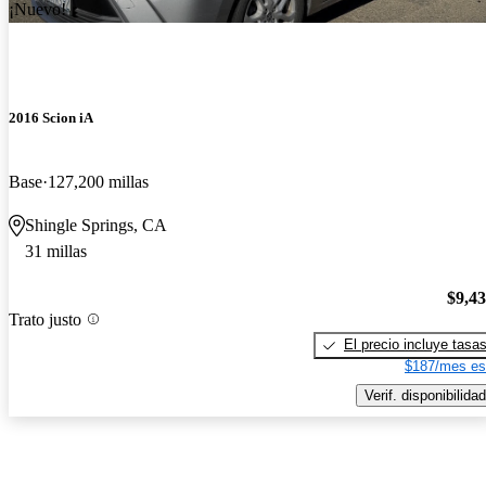
¡Nuevo!
2016 Scion iA
Base
127,200 millas
Shingle Springs, CA
31 millas
$9,4
Trato justo
El precio incluye tasa
$187/mes es
Verif. disponibilidad