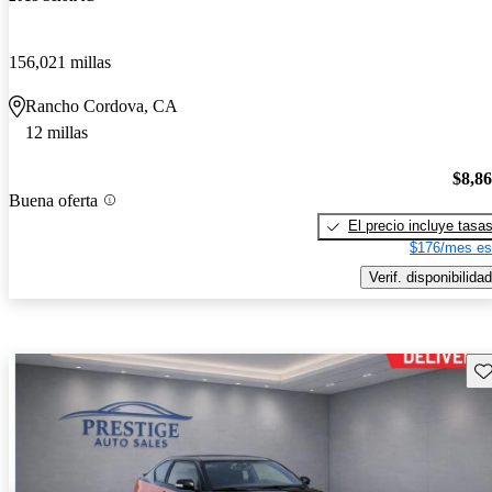
156,021 millas
Rancho Cordova, CA
12 millas
$8,8
Buena oferta
El precio incluye tasa
$176/mes es
Verif. disponibilidad
Gu