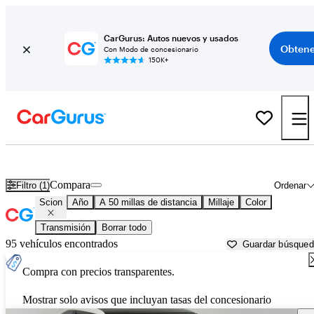
CarGurus: Autos nuevos y usados
Obtene
Con Modo de concesionario
150K+
Autos Scion usados en venta cerca de
Sacramento, CA
Compara
Filtro (1)
Ordenar
Scion
Año
A 50 millas de distancia
Millaje
Color
Transmisión
Borrar todo
95 vehículos encontrados
Guardar búsque
Compra con precios transparentes.
Mostrar solo avisos que incluyan tasas del concesionario