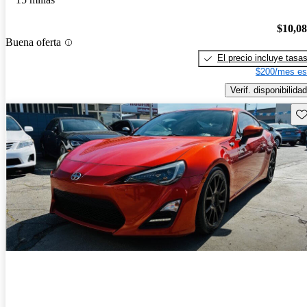
$10,0
Buena oferta
El precio incluye tasa
$200/mes es
Verif. disponibilidad
Gu