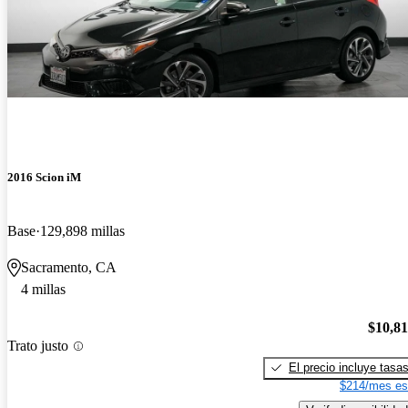
2016 Scion iM
Base
129,898 millas
Sacramento, CA
4 millas
$10,8
Trato justo
El precio incluye tasa
$214/mes es