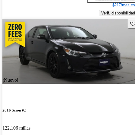
$217/mes es
Verif. disponibilidad
Gu
¡Nuevo!
2016 Scion tC
122,106 millas