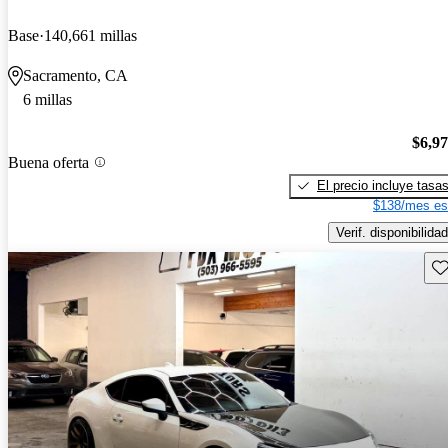
Base
140,661 millas
Sacramento, CA
6 millas
$6,9
Buena oferta
El precio incluye tasa
$138/mes es
Verif. disponibilidad
Gu