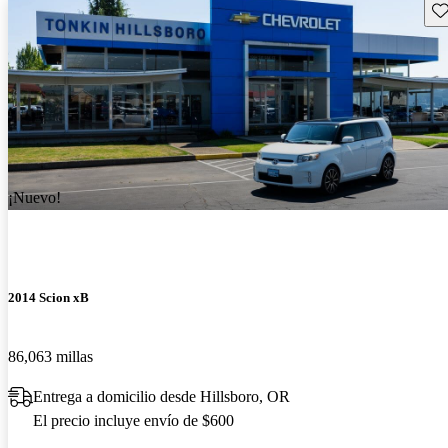
Gu
¡Nuevo!
2014 Scion xB
86,063 millas
Entrega a domicilio desde Hillsboro, OR
El precio incluye envío de $600