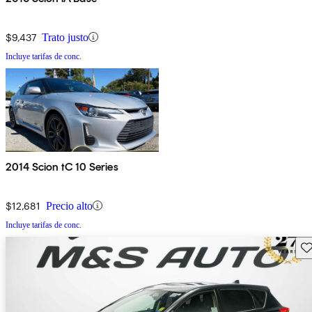
$9,437
Trato justo
Incluye tarifas de conc.
2014 Scion tC 10 Series
$12,681
Precio alto
Incluye tarifas de conc.
Gu