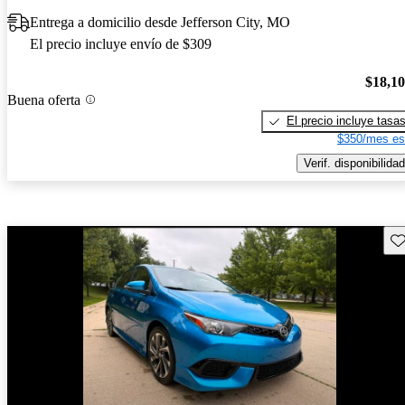
Entrega a domicilio desde Jefferson City, MO
El precio incluye envío de $309
$18,1
Buena oferta
El precio incluye tasa
$350/mes es
Verif. disponibilidad
Gu