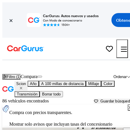
CarGurus: Autos nuevos y usados
Obtene
Con Modo de concesionario
150K+
Autos Scion usados en venta cerca de
Peoria, IL
Compara
Filtro (1)
Ordenar
Scion
Año
A 100 millas de distancia
Millaje
Color
Transmisión
Borrar todo
86 vehículos encontrados
Guardar búsque
Compra con precios transparentes.
Mostrar solo avisos que incluyan tasas del concesionario