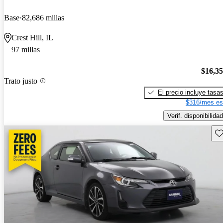
Base
82,686 millas
Crest Hill, IL
97 millas
$16,3
Trato justo
El precio incluye tasa
$316/mes es
Verif. disponibilidad
Gu