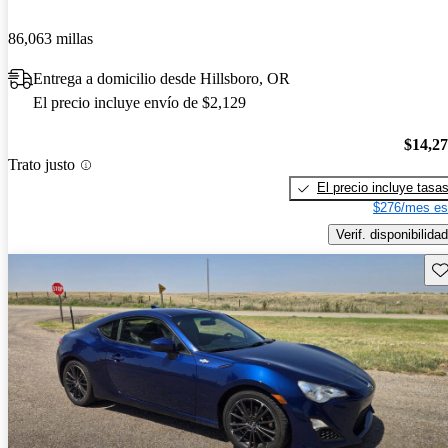
86,063 millas
Entrega a domicilio desde Hillsboro, OR
El precio incluye envío de $2,129
$14,2
Trato justo
El precio incluye tasa
$276/mes es
Verif. disponibilidad
Gu