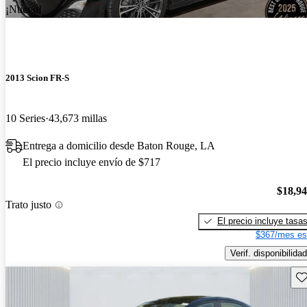
¡Nuevo!
2013 Scion FR-S
10 Series
43,673 millas
Entrega a domicilio desde Baton Rouge, LA
El precio incluye envío de $717
$18,9
Trato justo
El precio incluye tasa
$367/mes es
Verif. disponibilidad
Gu