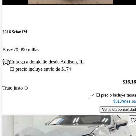
¡Nuevo!
2016 Scion iM
Base
70,990 millas
Entrega a domicilio desde Addison, IL
El precio incluye envío de $174
$16,1
Trato justo
El precio incluye tasa
$313/mes es
Verif. disponibilidad
Gu