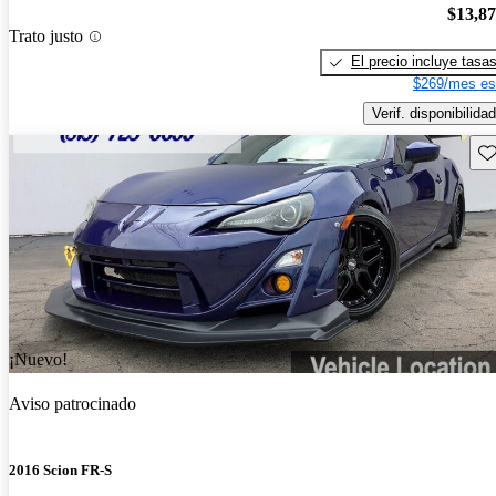
$13,8
Trato justo
El precio incluye tasa
$269/mes es
Verif. disponibilidad
Gu
¡Nuevo!
Aviso patrocinado
2016 Scion FR-S