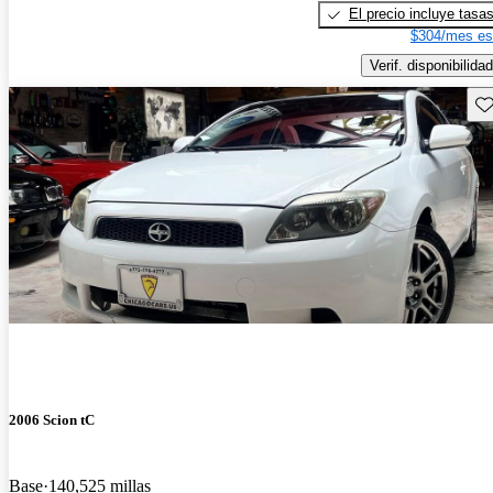
El precio incluye tasa
$304/mes es
Verif. disponibilidad
Gu
2006 Scion tC
Base
140,525 millas