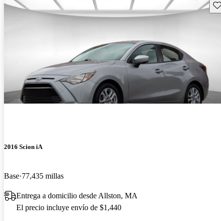
Gu
2016 Scion iA
Base
77,435 millas
Entrega a domicilio desde Allston, MA
El precio incluye envío de $1,440