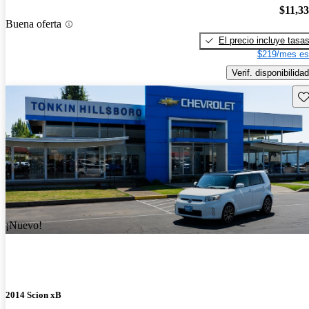
$11,3
Buena oferta
El precio incluye tasa
$219/mes es
Verif. disponibilidad
Gu
¡Nuevo!
2014 Scion xB