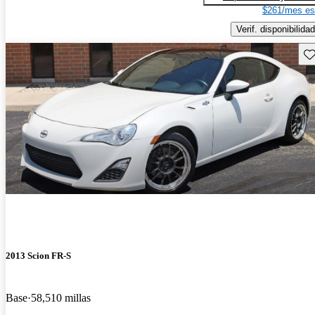
$261/mes es
Verif. disponibilidad
Gu
2013 Scion FR-S
Base
58,510 millas