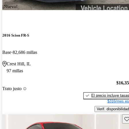
¡Nuevo!
2016 Scion FR-S
Base
82,686 millas
Crest Hill, IL
97 millas
$16,3
Trato justo
El precio incluye tasa
$316/mes es
Verif. disponibilidad
Gu