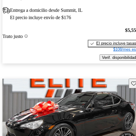
Entrega a domicilio desde Summit, IL
El precio incluye envío de $176
$5,5
Trato justo
El precio incluye tasa
$108/mes es
Verif. disponibilidad
Gu