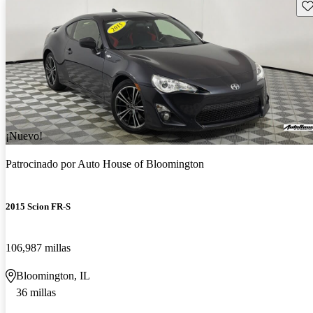
Gu
¡Nuevo!
Patrocinado por
Auto House of Bloomington
2015 Scion FR-S
106,987 millas
Bloomington, IL
36 millas