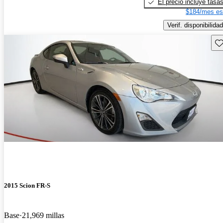
El precio incluye tasa
$184/mes es
Verif. disponibilidad
Gu
2015 Scion FR-S
Base
21,969 millas