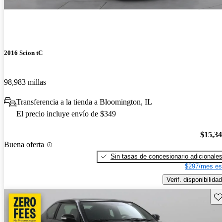
2016 Scion tC
98,983 millas
Transferencia a la tienda a Bloomington, IL
El precio incluye envío de $349
$15,3
Buena oferta
Sin tasas de concesionario adicionale
$297/mes es
Verif. disponibilidad
Gu