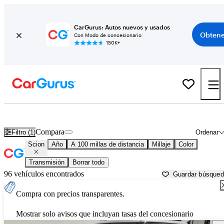
CarGurus: Autos nuevos y usados
Obtene
Con Modo de concesionario
150K+
Autos Scion usados en venta cerca de
Orangeburg, SC
Compara
Filtro (1)
Ordenar
Scion
Año
A 100 millas de distancia
Millaje
Color
Transmisión
Borrar todo
96 vehículos encontrados
Guardar búsque
Compra con precios transparentes.
Mostrar solo avisos que incluyan tasas del concesionario