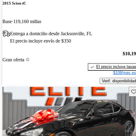
2015 Scion tC
Base
119,160 millas
Entrega a domicilio desde Jacksonville, FL
El precio incluye envío de $350
$10,1
Gran oferta
El precio incluye tasa
$108/mes es
Verif. disponibilidad
Gu