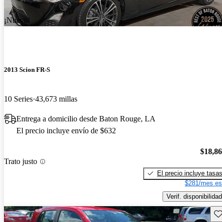
¡Nuevo!
2013 Scion FR-S
10 Series
43,673 millas
Entrega a domicilio desde Baton Rouge, LA
El precio incluye envío de $632
$18,8
Trato justo
El precio incluye tasa
$281/mes es
Verif. disponibilidad
Gu