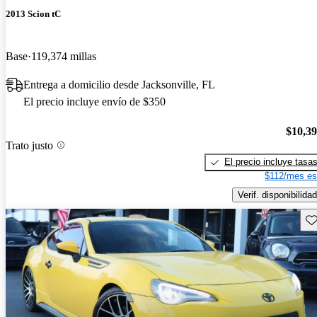
2013 Scion tC
Base
119,374 millas
Entrega a domicilio desde Jacksonville, FL
El precio incluye envío de $350
$10,3
Trato justo
El precio incluye tasa
$112/mes es
Verif. disponibilidad
Gu