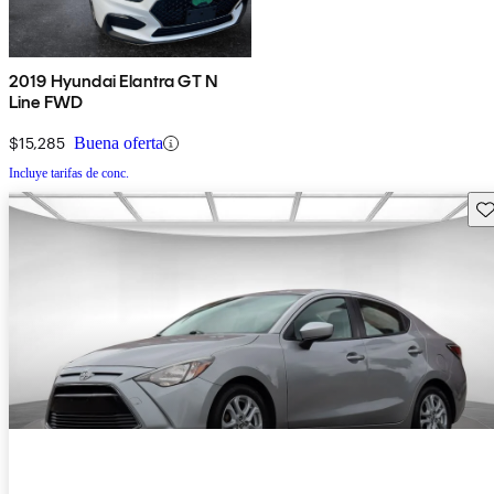
2019 Hyundai Elantra GT N
Line FWD
$15,285
Buena oferta
Incluye tarifas de conc.
Gu