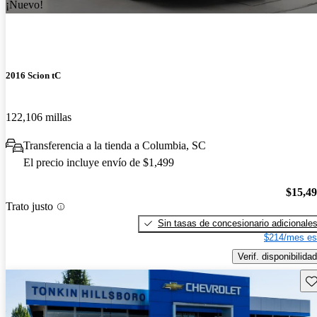
¡Nuevo!
2016 Scion tC
122,106 millas
Transferencia a la tienda a Columbia, SC
El precio incluye envío de $1,499
$15,4
Trato justo
Sin tasas de concesionario adicionale
$214/mes es
Verif. disponibilidad
Gu