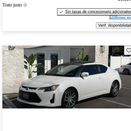
Trato justo
Sin tasas de concesionario adicionale
$208/mes es
Verif. disponibilidad
Gu