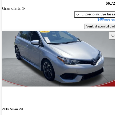
$6,7
Gran oferta
El precio incluye tasa
$40/mes es
Verif. disponibilidad
Gu
2016 Scion iM