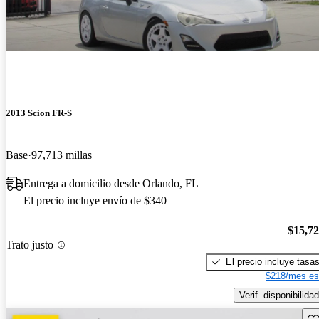
2013 Scion FR-S
Base
97,713 millas
Entrega a domicilio desde Orlando, FL
El precio incluye envío de $340
$15,7
Trato justo
El precio incluye tasa
$218/mes es
Verif. disponibilidad
Gu