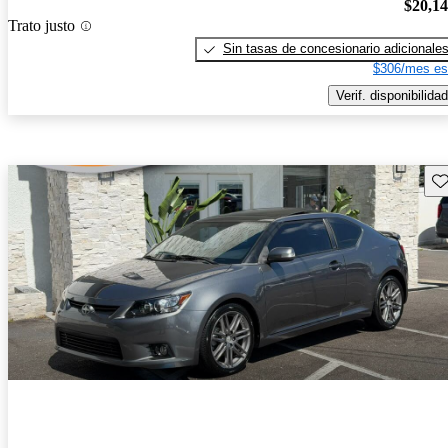
$20,1
Trato justo
Sin tasas de concesionario adicionale
$306/mes es
Verif. disponibilidad
Gu