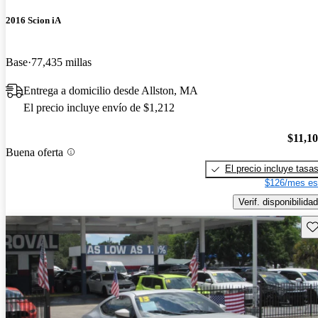
2016 Scion iA
Base
77,435 millas
Entrega a domicilio desde Allston, MA
El precio incluye envío de $1,212
$11,1
Buena oferta
El precio incluye tasa
$126/mes es
Verif. disponibilidad
Gu