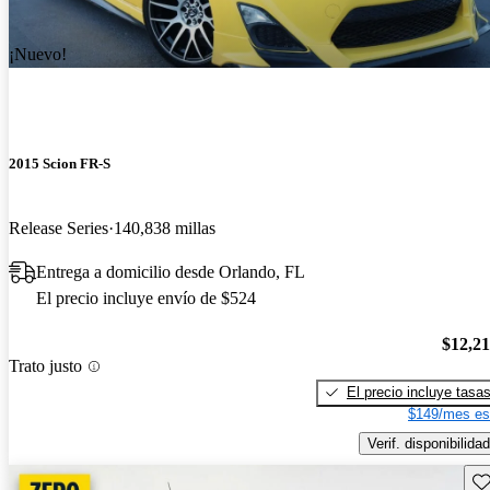
¡Nuevo!
2015 Scion FR-S
Release Series
140,838 millas
Entrega a domicilio desde Orlando, FL
El precio incluye envío de $524
$12,2
Trato justo
El precio incluye tasa
$149/mes es
Verif. disponibilidad
Gu