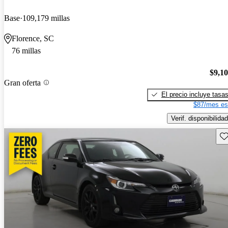
Base
109,179 millas
Florence, SC
76 millas
$9,1
Gran oferta
El precio incluye tasa
$87/mes es
Verif. disponibilidad
Gu