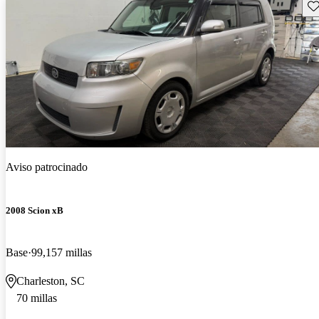
Gu
Aviso patrocinado
2008 Scion xB
Base
99,157 millas
Charleston, SC
70 millas