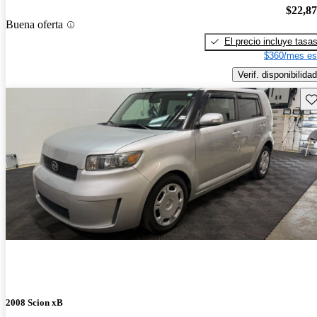
$22,8
Buena oferta
El precio incluye tasa
$360/mes es
Verif. disponibilidad
Gu
2008 Scion xB