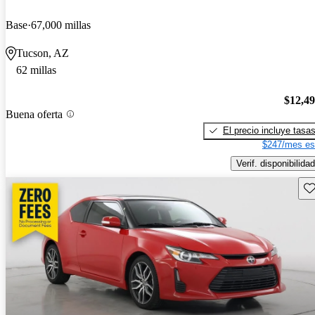
Base
67,000 millas
Tucson, AZ
62 millas
$12,4
Buena oferta
El precio incluye tasa
$247/mes es
Verif. disponibilidad
Gu