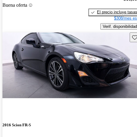
Buena oferta
El precio incluye tasa
$308/mes es
Verif. disponibilidad
Gu
2016 Scion FR-S