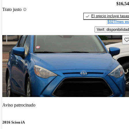
$16,5
Trato justo
El precio incluye tasa
$327/mes es
Verif. disponibilidad
Gu
Aviso patrocinado
2016 Scion iA