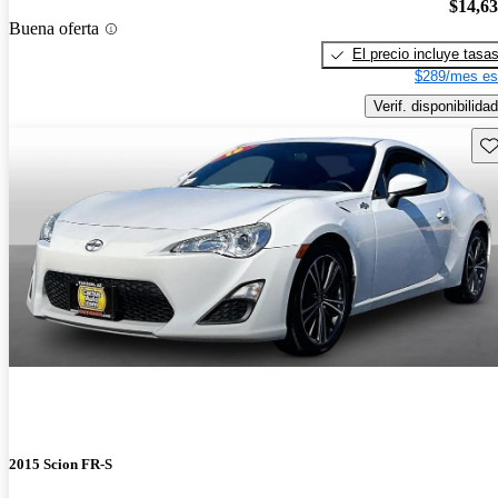
$14,6
Buena oferta
El precio incluye tasa
$289/mes es
Verif. disponibilidad
Gu
2015 Scion FR-S