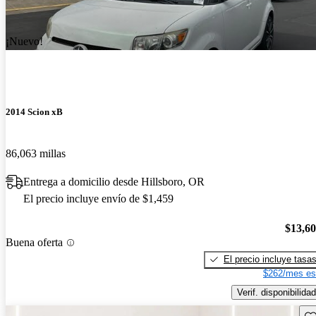
¡Nuevo!
2014 Scion xB
86,063 millas
Entrega a domicilio desde Hillsboro, OR
El precio incluye envío de $1,459
$13,6
Buena oferta
El precio incluye tasa
$262/mes es
Verif. disponibilidad
Gu