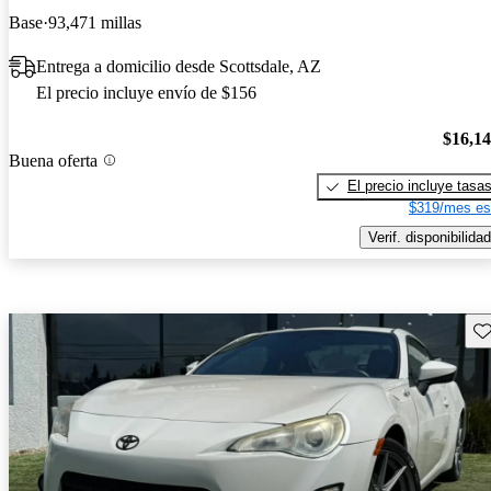
Base
93,471 millas
Entrega a domicilio desde Scottsdale, AZ
El precio incluye envío de $156
$16,1
Buena oferta
El precio incluye tasa
$319/mes es
Verif. disponibilidad
Gu