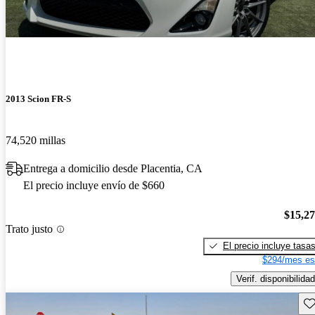
2013 Scion FR-S
74,520 millas
Entrega a domicilio desde Placentia, CA
El precio incluye envío de $660
$15,2
Trato justo
El precio incluye tasa
$294/mes es
Verif. disponibilidad
Gu