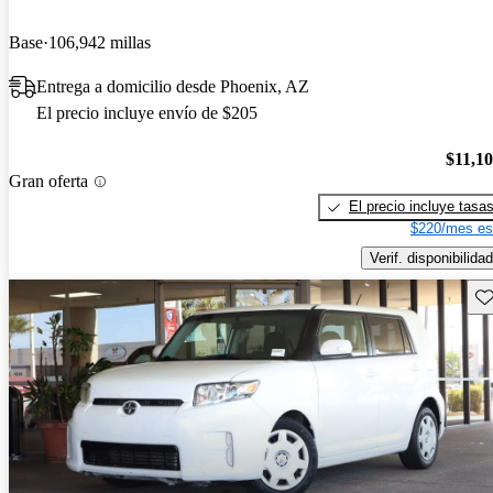
Base
106,942 millas
Entrega a domicilio desde Phoenix, AZ
El precio incluye envío de $205
$11,1
Gran oferta
El precio incluye tasa
$220/mes es
Verif. disponibilidad
Gu