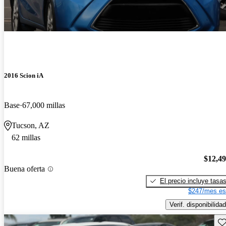
2016 Scion iA
Base
67,000 millas
Tucson, AZ
62 millas
$12,4
Buena oferta
El precio incluye tasa
$247/mes es
Verif. disponibilidad
Gu