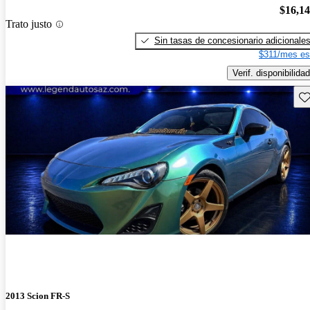
$16,1
Trato justo
Sin tasas de concesionario adicionale
$311/mes es
Verif. disponibilidad
Gu
2013 Scion FR-S