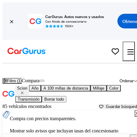
CarGurus: Autos nuevos y usados
Obtene
Con Modo de concesionario
150K+
Autos Scion usados en venta cerca de
Nogales, AZ
Compara
Filtro (1)
Ordenar
Scion
Año
A 100 millas de distancia
Millaje
Color
Transmisión
Borrar todo
85 vehículos encontrados
Guardar búsque
Compra con precios transparentes.
Mostrar solo avisos que incluyan tasas del concesionario