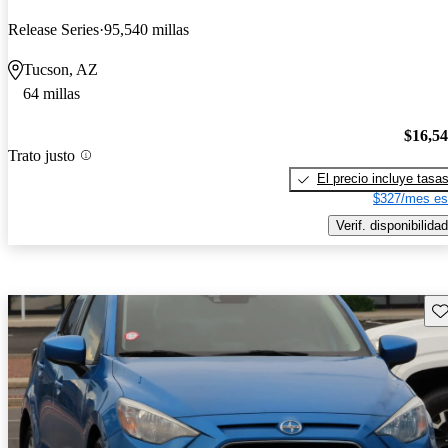
Release Series
95,540 millas
Tucson, AZ
64 millas
$16,5
Trato justo
El precio incluye tasa
$327/mes es
Verif. disponibilidad
Gu