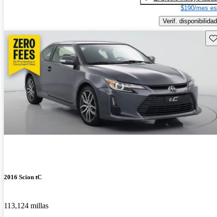
$190/mes es
Verif. disponibilidad
Gu
2016 Scion tC
113,124 millas