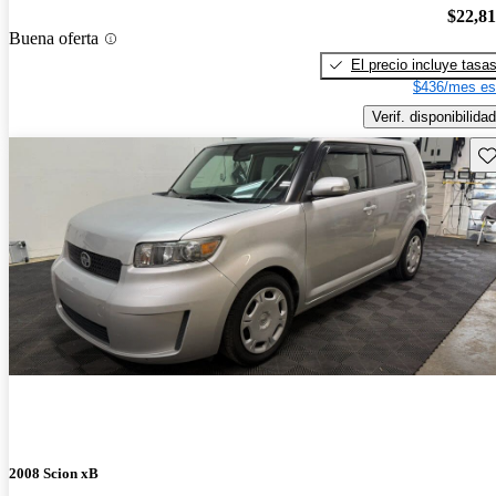
$22,8
Buena oferta
El precio incluye tasa
$436/mes es
Verif. disponibilidad
Gu
2008 Scion xB