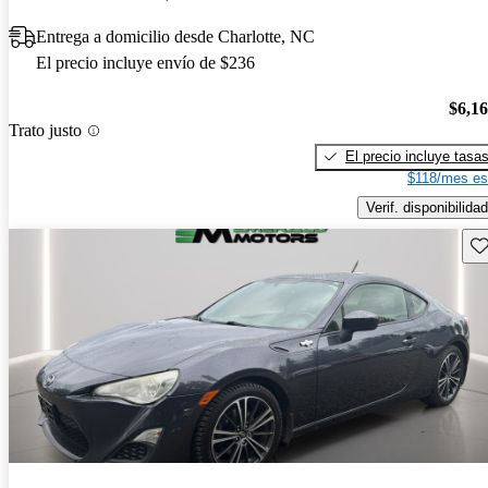
Entrega a domicilio desde Charlotte, NC
El precio incluye envío de $236
$6,1
Trato justo
El precio incluye tasa
$118/mes es
Verif. disponibilidad
Gu