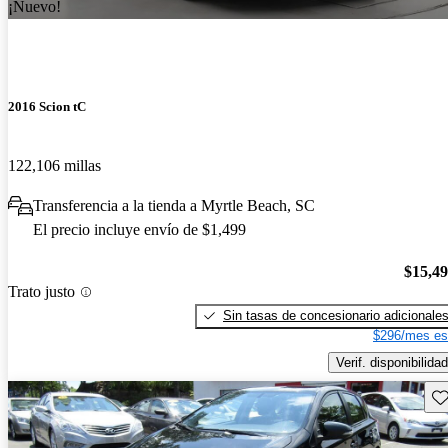
¡Nuevo!
2016 Scion tC
122,106 millas
Transferencia a la tienda a Myrtle Beach, SC
El precio incluye envío de $1,499
$15,4
Trato justo
Sin tasas de concesionario adicionale
$296/mes es
Verif. disponibilidad
Gu