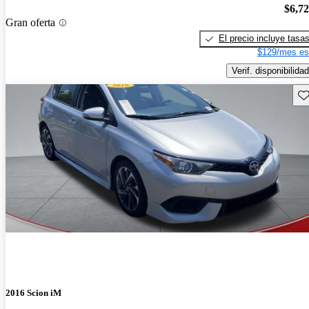
$6,7
Gran oferta
El precio incluye tasa
$129/mes es
Verif. disponibilidad
Gu
2016 Scion iM