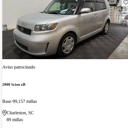
Gu
Aviso patrocinado
2008 Scion xB
Base
99,157 millas
Charleston, SC
89 millas