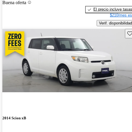
Buena oferta
El precio incluye tasa
$210/mes es
Verif. disponibilidad
Gu
2014 Scion xB