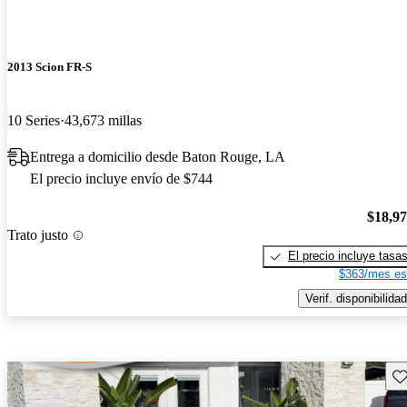
2013 Scion FR-S
10 Series
43,673 millas
Entrega a domicilio desde Baton Rouge, LA
El precio incluye envío de $744
$18,9
Trato justo
El precio incluye tasa
$363/mes es
Verif. disponibilidad
Gu