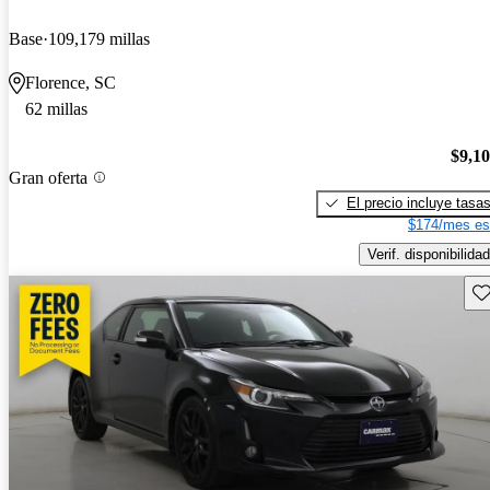
Base
109,179 millas
Florence, SC
62 millas
$9,1
Gran oferta
El precio incluye tasa
$174/mes es
Verif. disponibilidad
Gu