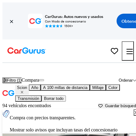
CarGurus: Autos nuevos y usados
Obtene
Con Modo de concesionario
150K+
Autos Scion usados en venta cerca de
Myrtle Beach, SC
Compara
Filtro (1)
Ordenar
Scion
Año
A 100 millas de distancia
Millaje
Color
Transmisión
Borrar todo
94 vehículos encontrados
Guardar búsque
Compra con precios transparentes.
Mostrar solo avisos que incluyan tasas del concesionario