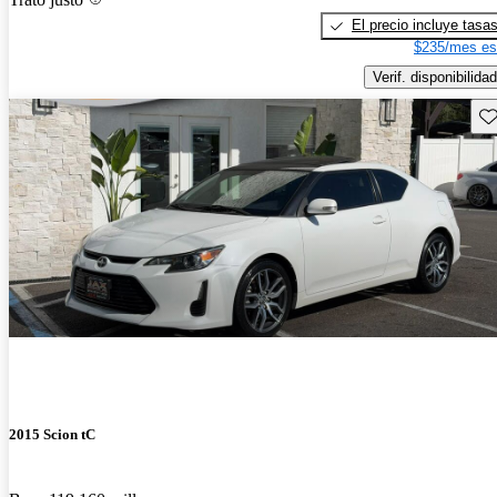
El precio incluye tasa
$235/mes es
Verif. disponibilidad
Gu
2015 Scion tC