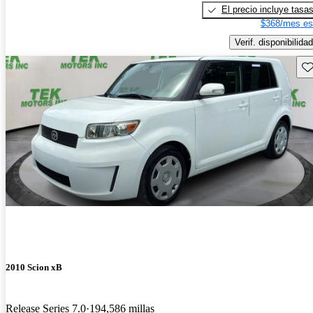
El precio incluye tasa
$368/mes es
Verif. disponibilidad
Gu
2010 Scion xB
Release Series 7.0
194,586 millas