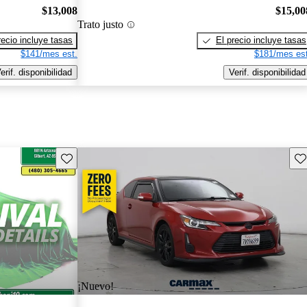
$13,008
$15,00
Trato justo
recio incluye tasas
El precio incluye tasas
$141/mes est.
$181/mes est
erif. disponibilidad
Verif. disponibilidad
Guarda este Aviso
Gu
¡Nuevo!