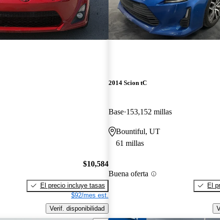
2014 Scion tC
Base
153,152 millas
Bountiful, UT
61 millas
$10,584
Buena oferta
El precio incluye tasas
El p
$92/mes est.
Verif. disponibilidad
V