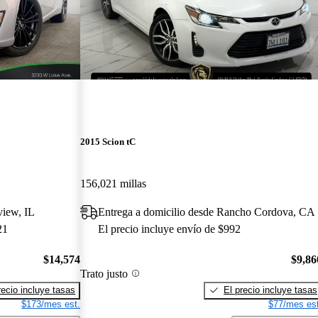
2015 Scion tC
156,021 millas
view, IL
Entrega a domicilio desde Rancho Cordova, CA
21
El precio incluye envío de $992
$14,574
$9,86
Trato justo
recio incluye tasas
El precio incluye tasas
$173/mes est.
$77/mes est