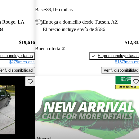
Base
89,166 millas
on Rouge, LA
Entrega a domicilio desde Tucson, AZ
84
El precio incluye envío de $586
$19,616
$12,83
Buena oferta
recio incluye tasas
El precio incluye tasas
$275/mes est.
$137/mes est
erif. disponibilidad
Verif. disponibilidad
Guarda este Aviso
Gu