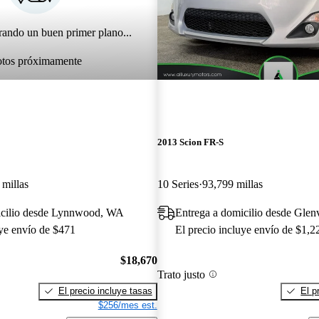
rando un buen primer plano...
otos próximamente
2013 Scion FR-S
 millas
10 Series
93,799 millas
icilio desde Lynnwood, WA
Entrega a domicilio desde Glen
uye envío de $471
El precio incluye envío de $1,2
$18,670
Trato justo
El precio incluye tasas
El p
$256/mes est.