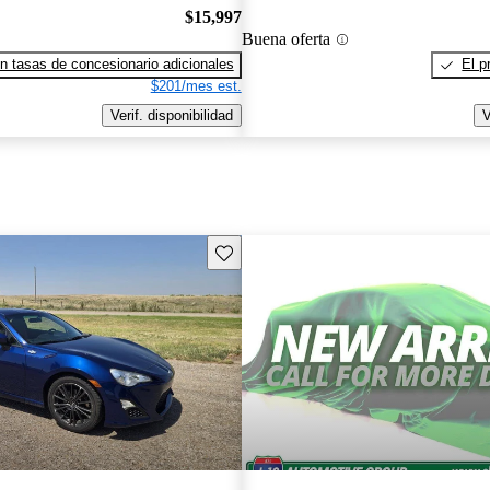
$15,997
Buena oferta
n tasas de concesionario adicionales
El p
$201/mes est.
Verif. disponibilidad
V
Guarda este Aviso