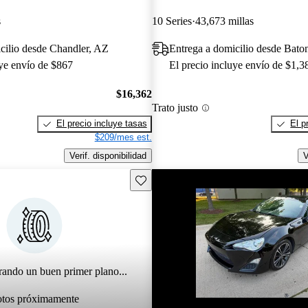
s
10 Series
43,673 millas
cilio desde Chandler, AZ
Entrega a domicilio desde Bat
uye envío de $867
El precio incluye envío de $1,3
$16,362
Trato justo
El precio incluye tasas
El p
$209/mes est.
Verif. disponibilidad
V
Guarda este Aviso
rando un buen primer plano...
otos próximamente