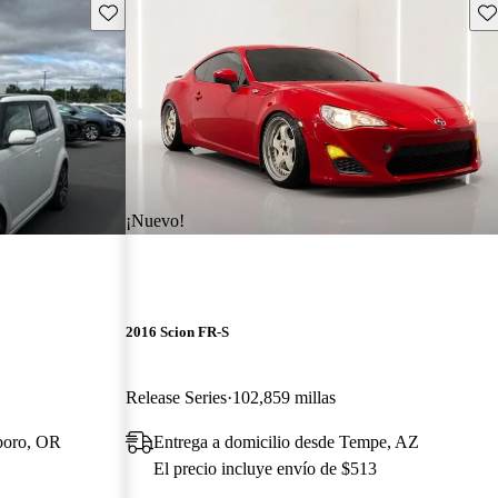
Guarda este Aviso
Gu
¡Nuevo!
2016 Scion FR-S
Release Series
102,859 millas
sboro, OR
Entrega a domicilio desde Tempe, AZ
El precio incluye envío de $513