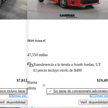
2016 Scion tC
47,550 millas
Transferencia a la tienda a South Jordan, UT
El precio incluye envío de $499
$7,812
$19,49
Buena
oferta
recio incluye tasas
Sin tasas de concesionario adicionales
$36/mes est.
$272/mes est
erif. disponibilidad
Verif. disponibilidad