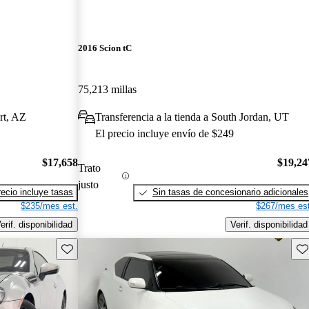
2016 Scion tC
75,213 millas
rt, AZ
Transferencia a la tienda a South Jordan, UT
El precio incluye envío de $249
$17,658
$19,24
Trato
justo
recio incluye tasas
Sin tasas de concesionario adicionales
$235/mes est.
$267/mes est
erif. disponibilidad
Verif. disponibilidad
Guarda este Aviso
Gu