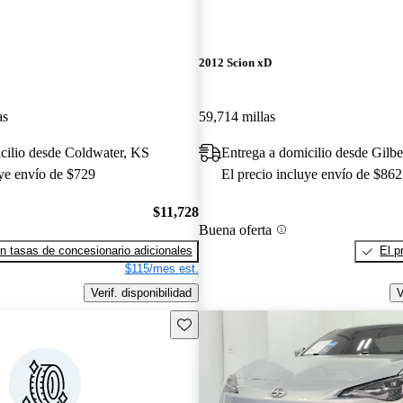
2012 Scion xD
as
59,714 millas
cilio desde Coldwater, KS
Entrega a domicilio desde Gilbe
uye envío de $729
El precio incluye envío de $862
$11,728
Buena oferta
n tasas de concesionario adicionales
El p
$115/mes est.
Verif. disponibilidad
V
Guarda este Aviso