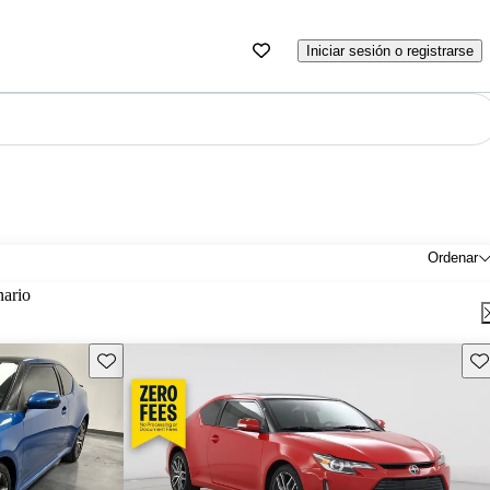
Iniciar sesión o registrarse
Ordenar
nario
Guarda este Aviso
Gu