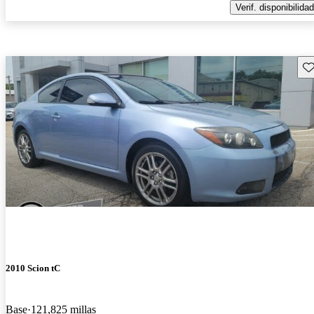
Verif. disponibilidad
Gu
2010 Scion tC
Base
121,825 millas