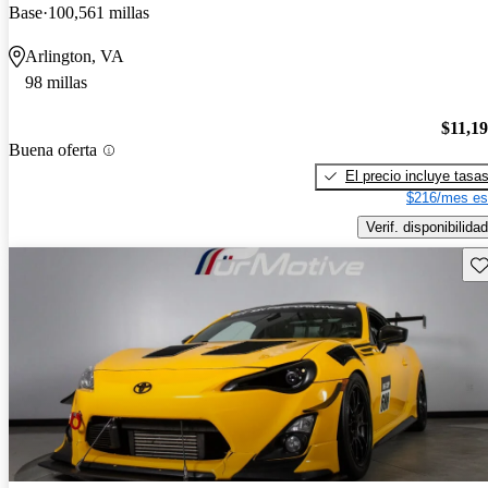
Base
100,561 millas
Arlington, VA
98 millas
$11,1
Buena oferta
El precio incluye tasa
$216/mes es
Verif. disponibilidad
Gu