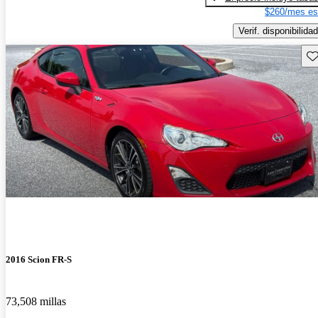
$260/mes es
Verif. disponibilidad
Gu
2016 Scion FR-S
73,508 millas