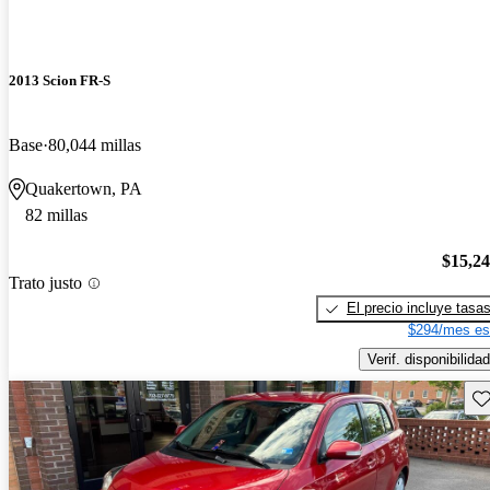
2013 Scion FR-S
Base
80,044 millas
Quakertown, PA
82 millas
$15,2
Trato justo
El precio incluye tasa
$294/mes es
Verif. disponibilidad
Gu