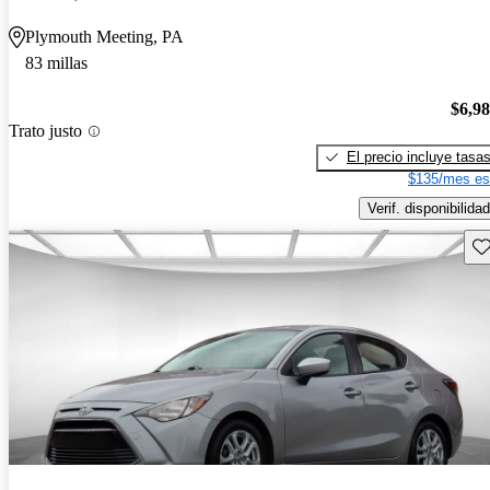
Plymouth Meeting, PA
83 millas
$6,9
Trato justo
El precio incluye tasa
$135/mes es
Verif. disponibilidad
Gu