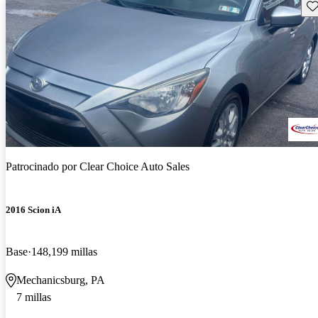
Gu
Patrocinado por
Clear Choice Auto Sales
2016 Scion iA
Base
148,199 millas
Mechanicsburg, PA
7 millas