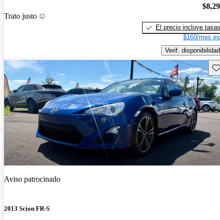
$8,2
Trato justo
El precio incluye tasa
$160/mes es
Verif. disponibilidad
Gu
Aviso patrocinado
2013 Scion FR-S