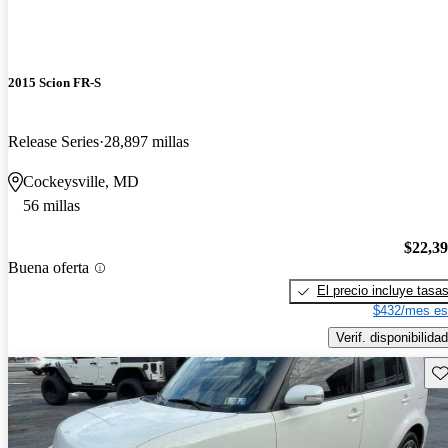
2015 Scion FR-S
Release Series
28,897 millas
Cockeysville, MD
56 millas
$22,3
Buena oferta
El precio incluye tasa
$432/mes es
Verif. disponibilidad
Gu