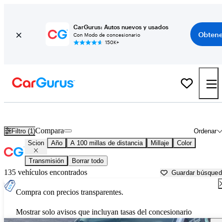
CarGurus: Autos nuevos y usados
Obtene
Con Modo de concesionario
150K+
Autos Scion usados en venta cerca de
Harrisburg, PA
Compara
Filtro (1)
Ordenar
Scion
Año
A 100 millas de distancia
Millaje
Color
Transmisión
Borrar todo
135 vehículos encontrados
Guardar búsque
Compra con precios transparentes.
Mostrar solo avisos que incluyan tasas del concesionario