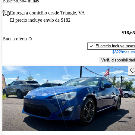
Base
56,564 millas
Entrega a domicilio desde Triangle, VA
El precio incluye envío de $182
$16,6
Buena oferta
El precio incluye tasa
$322/mes es
Verif. disponibilidad
Gu