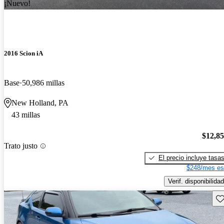
¡Nuevo!
2016 Scion iA
Base
50,986 millas
New Holland, PA
43 millas
$12,8
Trato justo
El precio incluye tasa
$248/mes es
Verif. disponibilidad
Gu