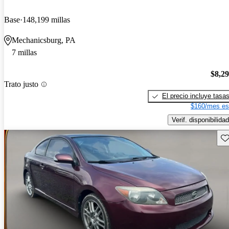
Base
148,199 millas
Mechanicsburg, PA
7 millas
$8,2
Trato justo
El precio incluye tasa
$160/mes es
Verif. disponibilidad
Gu