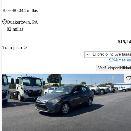
Base
80,044 millas
Quakertown, PA
82 millas
$15,2
Trato justo
El precio incluye tasa
$294/mes es
Verif. disponibilidad
Gu