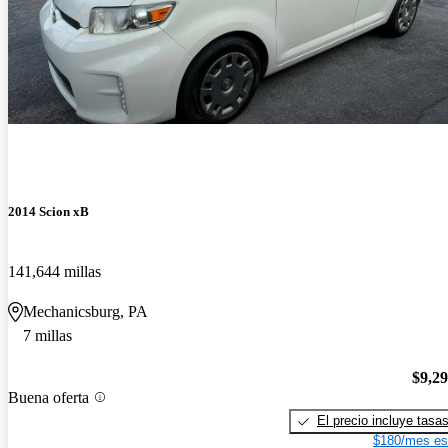
2014 Scion xB
141,644 millas
Mechanicsburg, PA
7 millas
$9,2
Buena oferta
El precio incluye tasa
$180/mes es