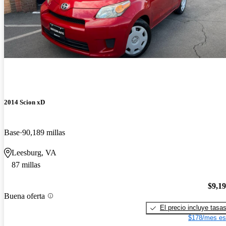
2014 Scion xD
Base
90,189 millas
Leesburg, VA
87 millas
$9,1
Buena oferta
El precio incluye tasa
$178/mes es