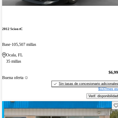
2012 Scion tC
Base
105,507 millas
Ocala, FL
35 millas
$6,9
Buena oferta
Sin tasas de concesionario adicionale
$137/mes es
Verif. disponibilidad
Gu