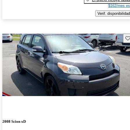
$162/mes es
Verif. disponibilidad
Gu
2008 Scion xD