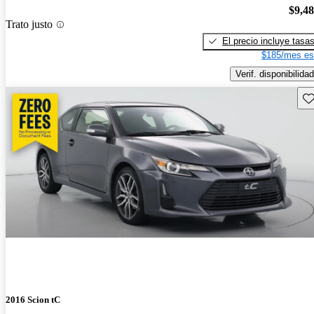
$9,4
Trato justo
El precio incluye tasa
$185/mes es
Verif. disponibilidad
Gu
2016 Scion tC