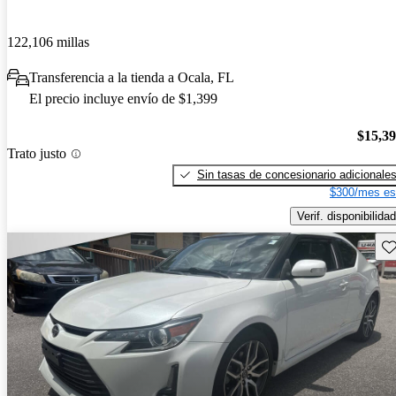
122,106 millas
Transferencia a la tienda a Ocala, FL
El precio incluye envío de $1,399
$15,3
Trato justo
Sin tasas de concesionario adicionale
$300/mes es
Verif. disponibilidad
Gu