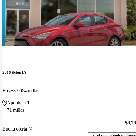
2016 Scion iA
Base
85,664 millas
Apopka, FL
71 millas
$8,2
Buena oferta
El precio incluye tasa