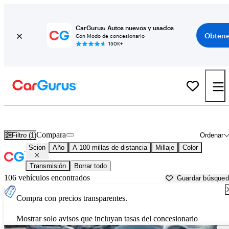
CarGurus: Autos nuevos y usados
Obtene
Con Modo de concesionario
150K+
Autos Scion usados en venta cerca de
Crystal River, FL
Compara
Filtro (1)
Ordenar
Scion
Año
A 100 millas de distancia
Millaje
Color
Transmisión
Borrar todo
106 vehículos encontrados
Guardar búsque
Compra con precios transparentes.
Mostrar solo avisos que incluyan tasas del concesionario