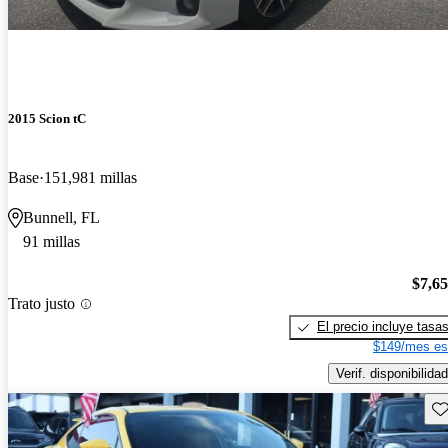
2015 Scion tC
Base
151,981 millas
Bunnell, FL
91 millas
$7,6
Trato justo
El precio incluye tasa
$149/mes es
Verif. disponibilidad
Gu