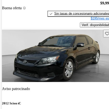
$9,9
Buena oferta
Sin tasas de concesionario adicionale
$195/mes es
Verif. disponibilidad
Gu
Aviso patrocinado
2012 Scion tC