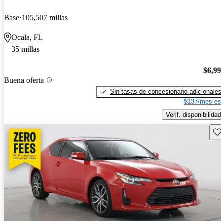
Base
105,507 millas
Ocala, FL
35 millas
$6,9
Buena oferta
Sin tasas de concesionario adicionale
$137/mes es
Verif. disponibilidad
Gu