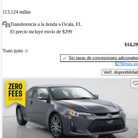
113,124 millas
Transferencia a la tienda a Ocala, FL
El precio incluye envío de $299
$14,2
Trato justo
Sin tasas de concesionario adicionale
$279/mes es
Verif. disponibilidad
Gu