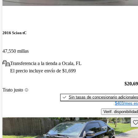
2016 Scion tC
47,550 millas
Transferencia a la tienda a Ocala, FL
El precio incluye envío de $1,699
$20,6
Trato justo
Sin tasas de concesionario adicionale
$403/mes es
Verif. disponibilidad
Gu