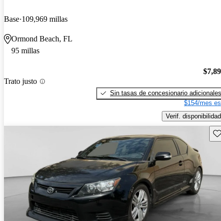
Base
109,969 millas
Ormond Beach, FL
95 millas
$7,8
Trato justo
Sin tasas de concesionario adicionale
$154/mes es
Verif. disponibilidad
Gu