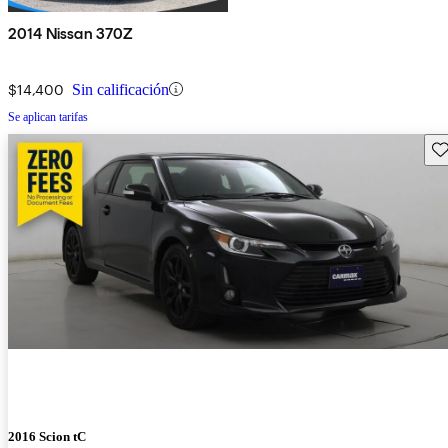
2014 Nissan 370Z
$14,400
Sin calificación
Se aplican tarifas
Gu
2016 Scion tC