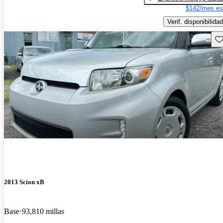
$142/mes es
Verif. disponibilidad
Gu
2013 Scion xB
Base
93,810 millas