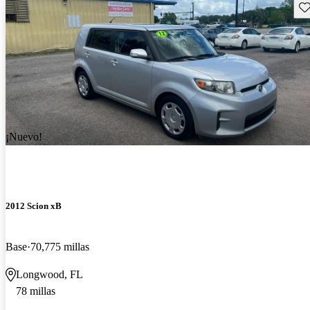
Gu
¡Nuevo!
2012 Scion xB
Base
70,775 millas
Longwood, FL
78 millas