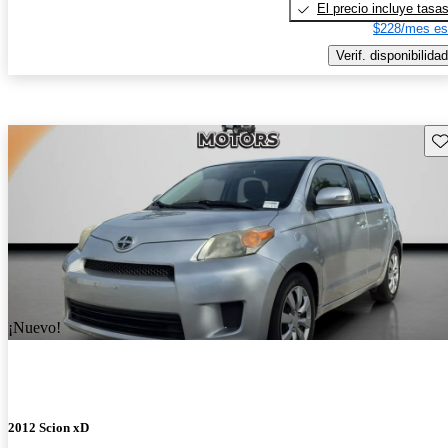
El precio incluye tasa
$228/mes es
Verif. disponibilidad
Gu
¡Nuevo!
2012 Scion xD