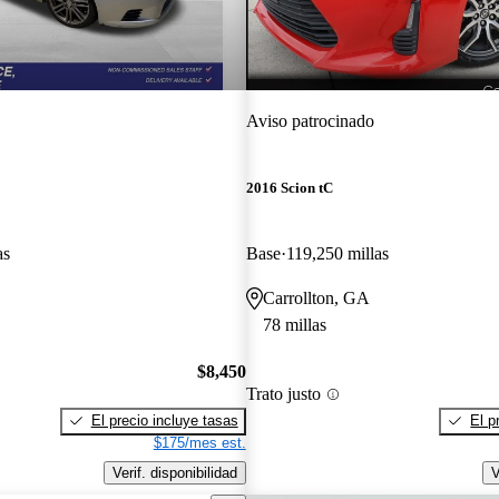
Aviso patrocinado
2016 Scion tC
as
Base
119,250 millas
Carrollton, GA
78 millas
$8,450
Trato justo
El precio incluye tasas
El p
$175/mes est.
Verif. disponibilidad
V