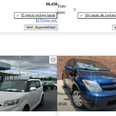
$8,450
Trato
justo
El precio incluye tasas
Sin tasas de concesi
$175/mes est.
Verif. disponibilidad
V
Guarda este Aviso
Precio reducido
-$500