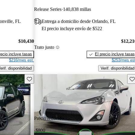
Release Series
140,838 millas
onville, FL
Entrega a domicilio desde Orlando, FL
El precio incluye envío de $522
$10,430
$12,21
Trato justo
recio incluye tasas
El precio incluye tasas
$216/mes est.
$253/mes est
erif. disponibilidad
Verif. disponibilidad
Guarda este Aviso
Gu
Precio reducido
-$800