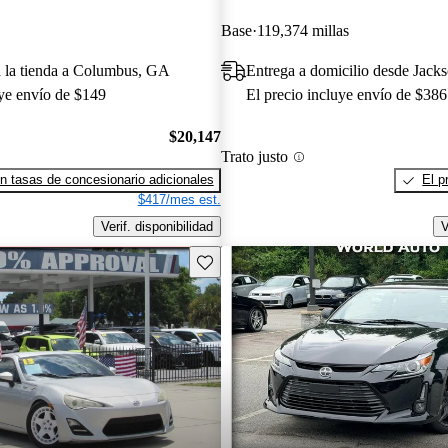
Base
119,374 millas
a la tienda a Columbus, GA
Entrega a domicilio desde Jacks
uye envío de $149
El precio incluye envío de $386
$20,147
Trato justo
n tasas de concesionario adicionales
El p
$417/mes est.
Verif. disponibilidad
V
Guarda este Aviso