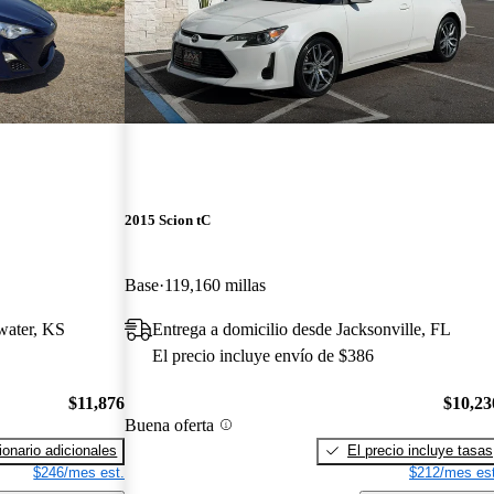
2015 Scion tC
Base
119,160 millas
water, KS
Entrega a domicilio desde Jacksonville, FL
El precio incluye envío de $386
$11,876
$10,23
Buena oferta
onario adicionales
El precio incluye tasas
$246/mes est.
$212/mes est