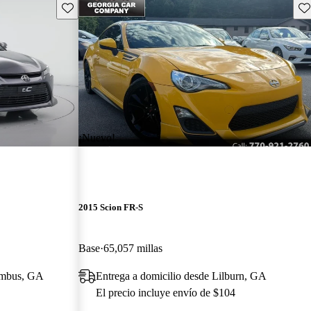
Guarda este Aviso
Gu
¡Nuevo!
2015 Scion FR-S
Base
65,057 millas
lumbus, GA
Entrega a domicilio desde Lilburn, GA
El precio incluye envío de $104