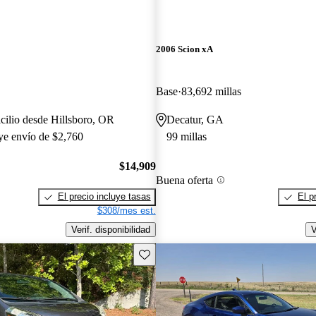
2006 Scion xA
Base
83,692 millas
cilio desde Hillsboro, OR
Decatur, GA
uye envío de $2,760
99 millas
$14,909
Buena oferta
El precio incluye tasas
El p
$308/mes est.
Verif. disponibilidad
V
Guarda este Aviso