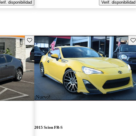
erif. disponibilidad
Verif. disponibilidad
Guarda este Aviso
Gu
¡Nuevo!
2015 Scion FR-S