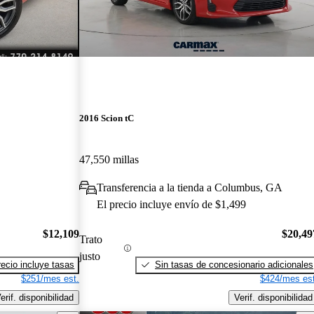
2016 Scion tC
47,550 millas
Transferencia a la tienda a Columbus, GA
El precio incluye envío de $1,499
$12,109
$20,49
Trato
justo
recio incluye tasas
Sin tasas de concesionario adicionales
$251/mes est.
$424/mes est
erif. disponibilidad
Verif. disponibilidad