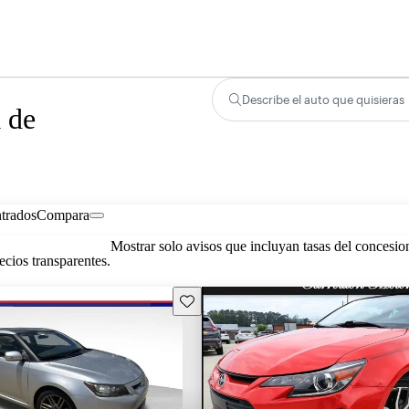
Describe el auto que quisieras
 de
trados
Compara
Mostrar solo avisos que incluyan tasas del concesio
cios transparentes.
Guarda este Aviso