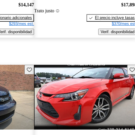
$14,147
$17,89
Trato justo
onario adicionales
El precio incluye tasas
$293/mes est.
$370/mes est
erif. disponibilidad
Verif. disponibilidad
Guarda este Aviso
Gu