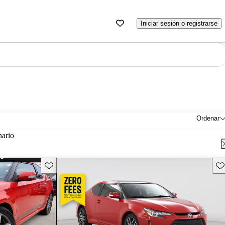
Iniciar sesión o registrarse
Ordenar
nario
Guarda este Aviso
Gu