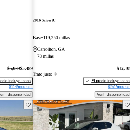
2016 Scion tC
Base
119,250 millas
Carrollton, GA
78 millas
$5,989
$5,489
$12,10
Trato justo
recio incluye tasas
El precio incluye tasas
$114/mes est.
$251/mes est
erif. disponibilidad
Verif. disponibilidad
Guarda este Aviso
Gu