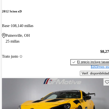
2012 Scion xD
Base
108,140 millas
Painesville, OH
25 millas
$8,2
Trato justo
El precio incluye tasa
$163/mes es
Verif. disponibilidad
Gu