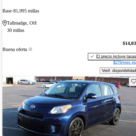
Base
81,995 millas
Tallmadge, OH
30 millas
$14,0
Buena oferta
El precio incluye tasa
$276/mes es
Verif. disponibilidad
Gu