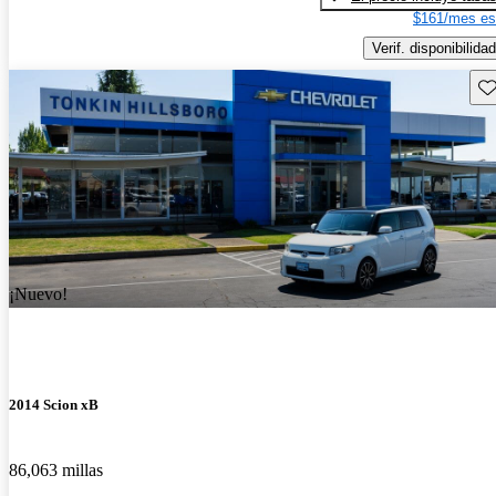
$161/mes es
Verif. disponibilidad
Gu
¡Nuevo!
2014 Scion xB
86,063 millas