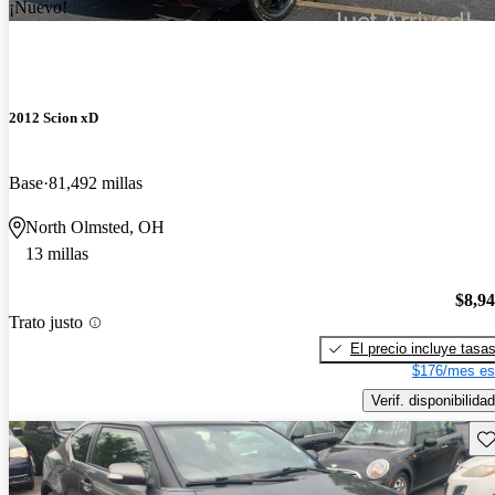
¡Nuevo!
2012 Scion xD
Base
81,492 millas
North Olmsted, OH
13 millas
$8,9
Trato justo
El precio incluye tasa
$176/mes es
Verif. disponibilidad
Gu