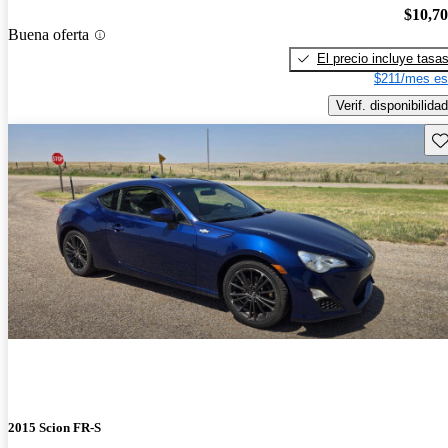
$10,7
Buena oferta
El precio incluye tasa
$211/mes es
Verif. disponibilidad
Gu
2015 Scion FR-S