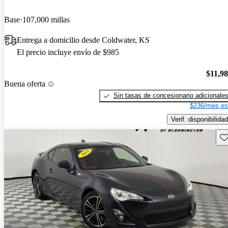
Base
107,000 millas
Entrega a domicilio desde Coldwater, KS
El precio incluye envío de $985
$11,9
Buena oferta
Sin tasas de concesionario adicionale
$236/mes es
Verif. disponibilidad
Gu