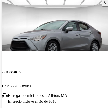
Gu
2016 Scion iA
Base
77,435 millas
Entrega a domicilio desde Allston, MA
El precio incluye envío de $818