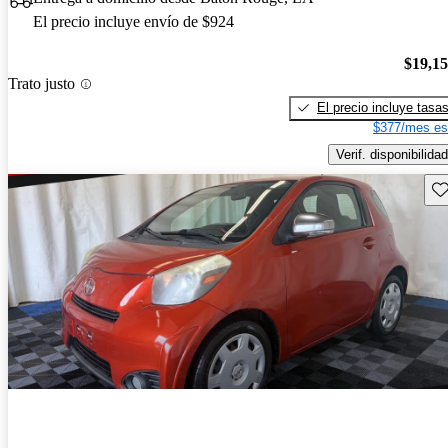
El precio incluye envío de $924
$19,1
Trato justo
El precio incluye tasa
$377/mes es
Verif. disponibilidad
Gu