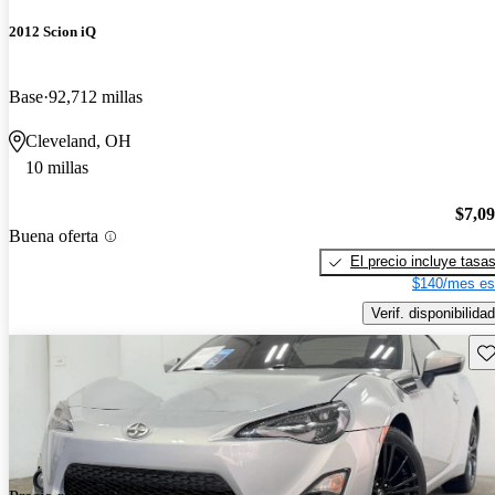
2012 Scion iQ
Base
92,712 millas
Cleveland, OH
10 millas
$7,0
Buena oferta
El precio incluye tasa
$140/mes es
Verif. disponibilidad
Gu