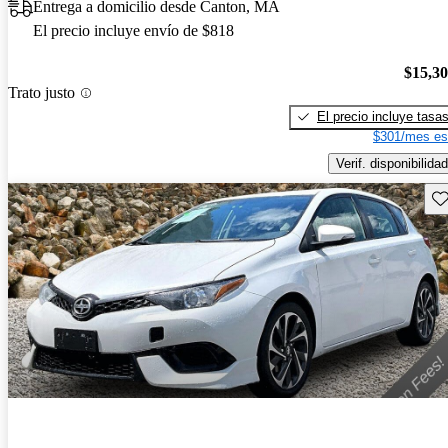
Entrega a domicilio desde Canton, MA
El precio incluye envío de $818
$15,3
Trato justo
El precio incluye tasa
$301/mes es
Verif. disponibilidad
Gu