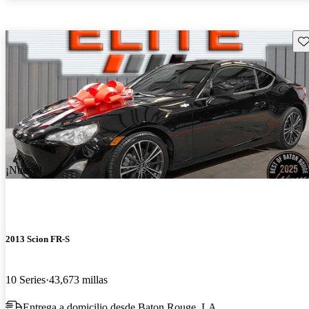
Gu
¡Nuevo!
2013 Scion FR-S
10 Series
43,673 millas
Entrega a domicilio desde Baton Rouge, LA