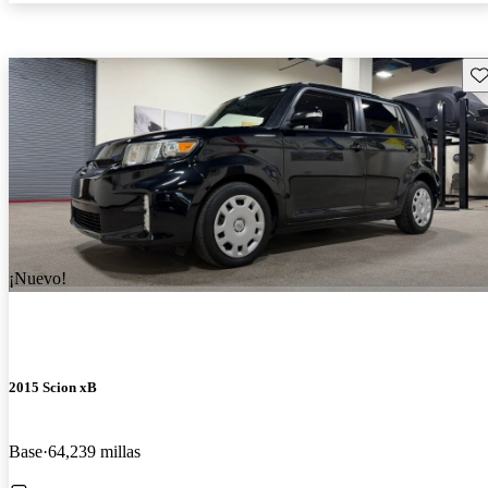
Gu
¡Nuevo!
2015 Scion xB
Base
64,239 millas