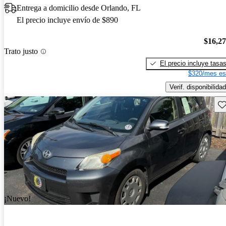
Entrega a domicilio desde Orlando, FL
El precio incluye envío de $890
$16,2
Trato justo
El precio incluye tasa
$320/mes es
Verif. disponibilidad
Gu
¡Nuevo!