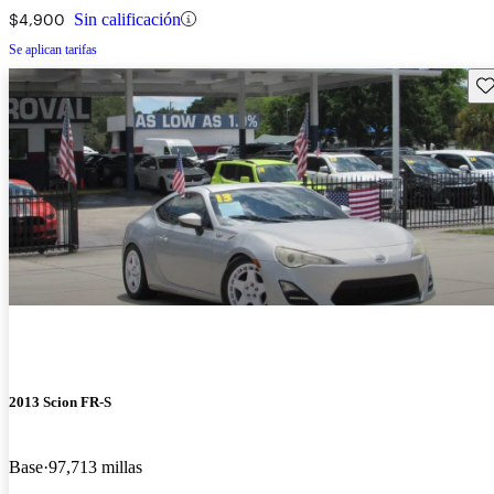
$4,900
Sin calificación
Se aplican tarifas
Gu
2013 Scion FR-S
Base
97,713 millas