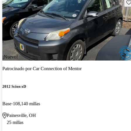
Gu
¡Nuevo!
Patrocinado por
Car Connection of Mentor
2012 Scion xD
Base
108,140 millas
Painesville, OH
25 millas