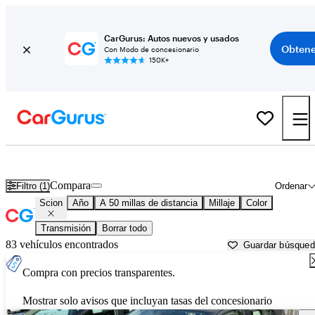
CarGurus: Autos nuevos y usados
Obtene
Con Modo de concesionario
150K+
Autos Scion usados en venta cerca de
Cleveland, OH
Compara
Filtro (1)
Ordenar
Scion
Año
A 50 millas de distancia
Millaje
Color
Transmisión
Borrar todo
83 vehículos encontrados
Guardar búsque
Compra con precios transparentes.
Mostrar solo avisos que incluyan tasas del concesionario