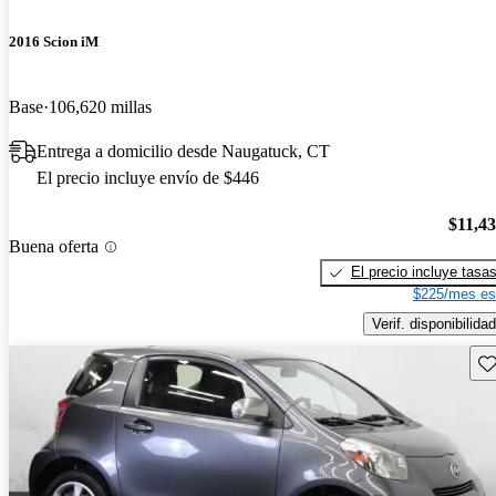
2016 Scion iM
Base
106,620 millas
Entrega a domicilio desde Naugatuck, CT
El precio incluye envío de $446
$11,4
Buena oferta
El precio incluye tasa
$225/mes es
Verif. disponibilidad
Gu