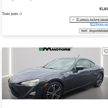
$5,8
Trato justo
El precio incluye tasa
$113/mes es
Verif. disponibilidad
Gu