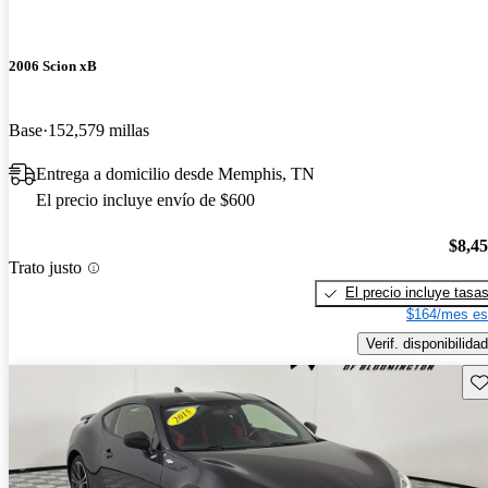
2006 Scion xB
Base
152,579 millas
Entrega a domicilio desde Memphis, TN
El precio incluye envío de $600
$8,4
Trato justo
El precio incluye tasa
$164/mes es
Verif. disponibilidad
Gu