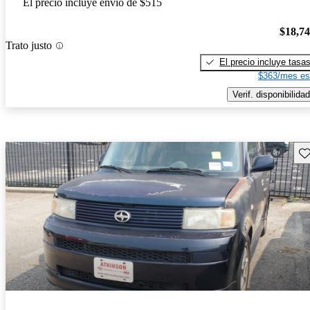
El precio incluye envío de $515
$18,7
Trato justo
El precio incluye tasa
$363/mes es
Verif. disponibilidad
Gu