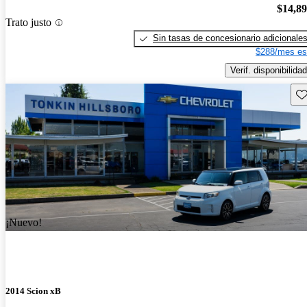
$14,8
Trato justo
Sin tasas de concesionario adicionale
$288/mes es
Verif. disponibilidad
Gu
¡Nuevo!
2014 Scion xB