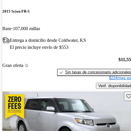
2015 Scion FR-S
Base
107,000 millas
Entrega a domicilio desde Coldwater, KS
El precio incluye envío de $553
$11,5
Gran oferta
Sin tasas de concesionario adicionale
$224/mes es
Verif. disponibilidad
Gu