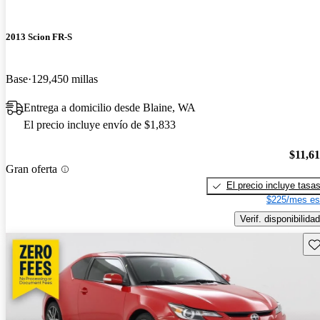
2013 Scion FR-S
Base
129,450 millas
Entrega a domicilio desde Blaine, WA
El precio incluye envío de $1,833
$11,6
Gran oferta
El precio incluye tasa
$225/mes es
Verif. disponibilidad
Gu