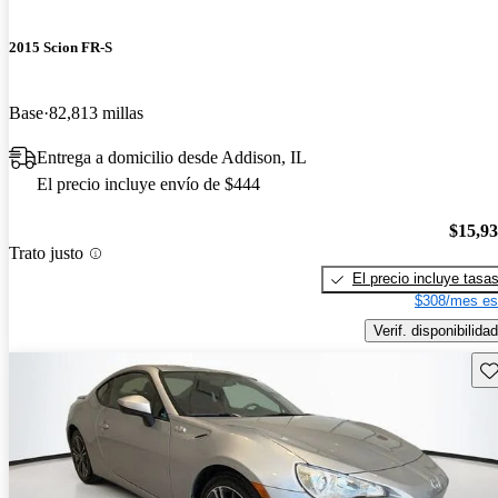
2015 Scion FR-S
Base
82,813 millas
Entrega a domicilio desde Addison, IL
El precio incluye envío de $444
$15,9
Trato justo
El precio incluye tasa
$308/mes es
Verif. disponibilidad
Gu