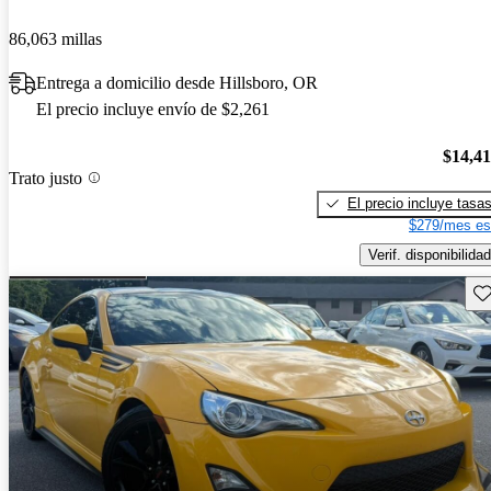
86,063 millas
Entrega a domicilio desde Hillsboro, OR
El precio incluye envío de $2,261
$14,4
Trato justo
El precio incluye tasa
$279/mes es
Verif. disponibilidad
Gu