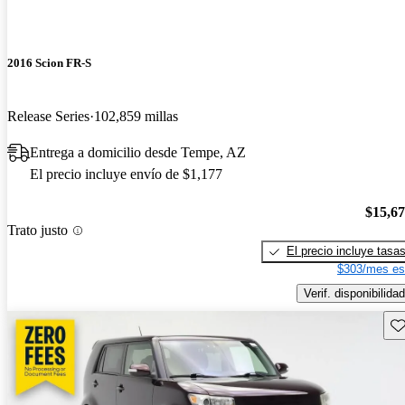
2016 Scion FR-S
Release Series
102,859 millas
Entrega a domicilio desde Tempe, AZ
El precio incluye envío de $1,177
$15,6
Trato justo
El precio incluye tasa
$303/mes es
Verif. disponibilidad
Gu