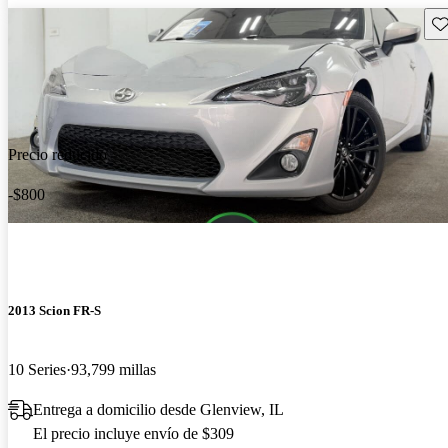
Gu
Precio reducido
-$800
2013 Scion FR-S
10 Series
93,799 millas
Entrega a domicilio desde Glenview, IL
El precio incluye envío de $309