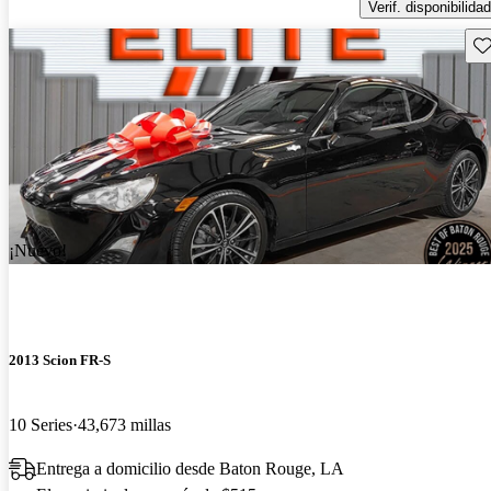
Verif. disponibilidad
Gu
¡Nuevo!
2013 Scion FR-S
10 Series
43,673 millas
Entrega a domicilio desde Baton Rouge, LA