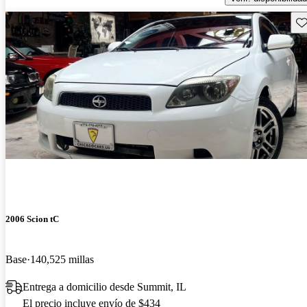
Gu
2006 Scion tC
Base
140,525 millas
Entrega a domicilio desde Summit, IL
El precio incluye envío de $434