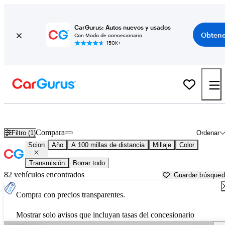
CarGurus: Autos nuevos y usados
Obtene
Con Modo de concesionario
150K+
Autos Scion usados en venta cerca de
Carbondale, IL
Compara
Filtro (1)
Ordenar
Scion
Año
A 100 millas de distancia
Millaje
Color
Transmisión
Borrar todo
82 vehículos encontrados
Guardar búsque
Compra con precios transparentes.
Mostrar solo avisos que incluyan tasas del concesionario