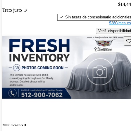
$14,4
Trato justo
Sin tasas de concesionario adicionale
$280/mes es
Verif. disponibilidad
Gu
2008 Scion xD