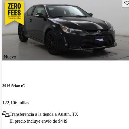
Gu
¡Nuevo!
2016 Scion tC
122,106 millas
Transferencia a la tienda a Austin, TX
El precio incluye envío de $449