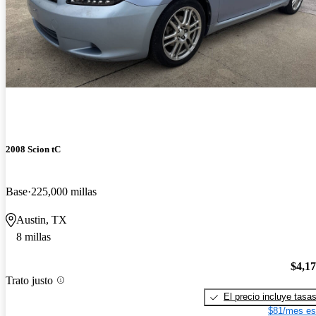
2008 Scion tC
Base
225,000 millas
Austin, TX
8 millas
$4,1
Trato justo
El precio incluye tasa
$81/mes es