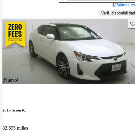
$284/mes es
Verif. disponibilidad
Gu
¡Nuevo!
2015 Scion tC
82,695 millas