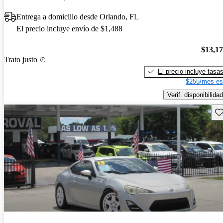
Entrega a domicilio desde Orlando, FL
El precio incluye envío de $1,488
$13,1
Trato justo
El precio incluye tasa
$255/mes es
Verif. disponibilidad
Gu