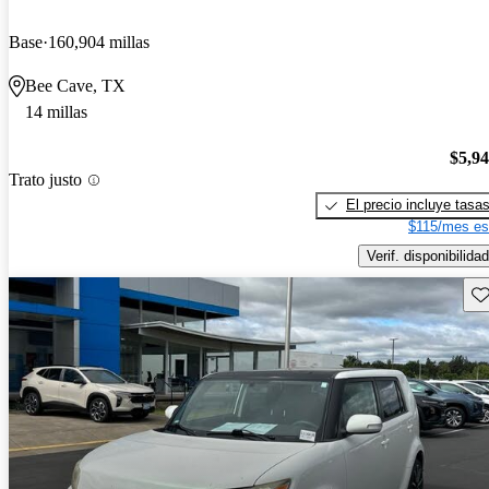
Base
160,904 millas
Bee Cave, TX
14 millas
$5,9
Trato justo
El precio incluye tasa
$115/mes es
Verif. disponibilidad
Gu