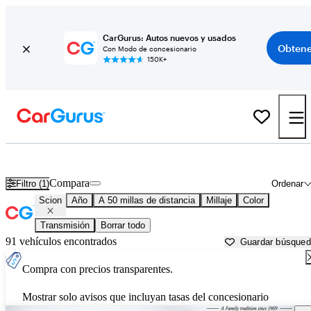
CarGurus: Autos nuevos y usados
Obtene
Con Modo de concesionario
150K+
Autos Scion usados en venta cerca de
Austin, TX
Compara
Filtro (1)
Ordenar
Scion
Año
A 50 millas de distancia
Millaje
Color
Transmisión
Borrar todo
91 vehículos encontrados
Guardar búsque
Compra con precios transparentes.
Mostrar solo avisos que incluyan tasas del concesionario