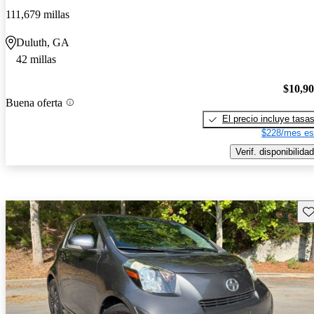
111,679 millas
Duluth, GA
42 millas
$10,9
Buena oferta
El precio incluye tasa
$228/mes es
Verif. disponibilidad
Gu