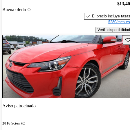
$13,4
Buena oferta
El precio incluye tasa
$280/mes es
Verif. disponibilidad
Gu
Aviso patrocinado
2016 Scion tC