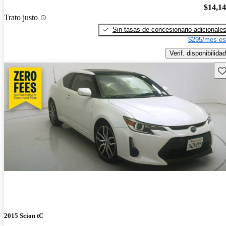
$14,1
Trato justo
Sin tasas de concesionario adicionale
$295/mes es
Verif. disponibilidad
Gu
2015 Scion tC