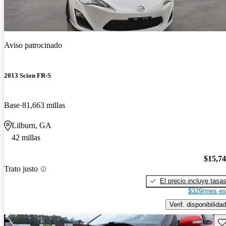
Aviso patrocinado
2013 Scion FR-S
Base
81,663 millas
Lilburn, GA
42 millas
$15,7
Trato justo
El precio incluye tasa
$329/mes es
Verif. disponibilidad
Gu