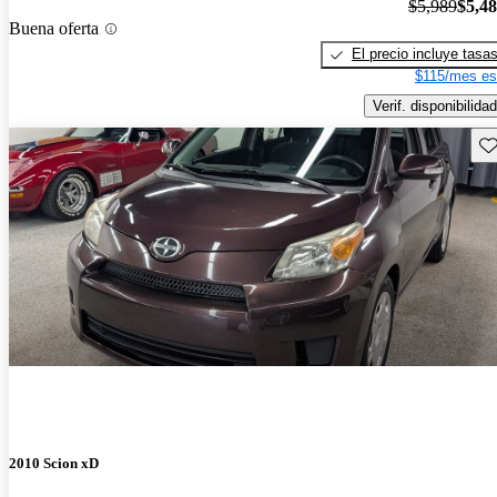
$5,989
$5,4
Buena oferta
El precio incluye tasa
$115/mes es
Verif. disponibilidad
Gu
2010 Scion xD