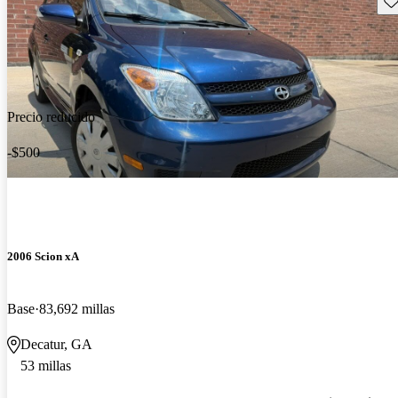
Precio reducido
-$500
2006 Scion xA
Base
83,692 millas
Decatur, GA
53 millas