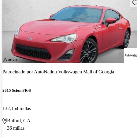
Gu
¡Nuevo!
Patrocinado por
AutoNation Volkswagen Mall of Georgia
2015 Scion FR-S
132,154 millas
Buford, GA
36 millas