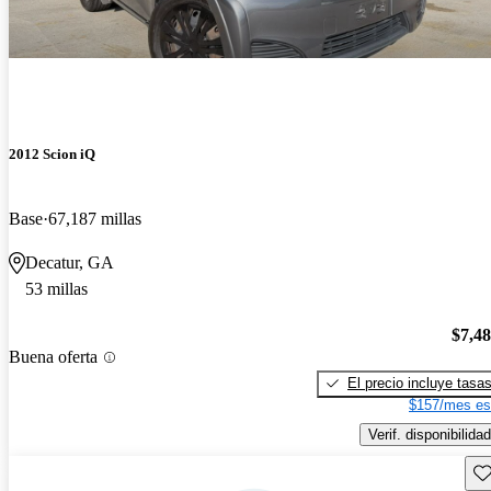
2012 Scion iQ
Base
67,187 millas
Decatur, GA
53 millas
$7,4
Buena oferta
El precio incluye tasa
$157/mes es
Verif. disponibilidad
Gu