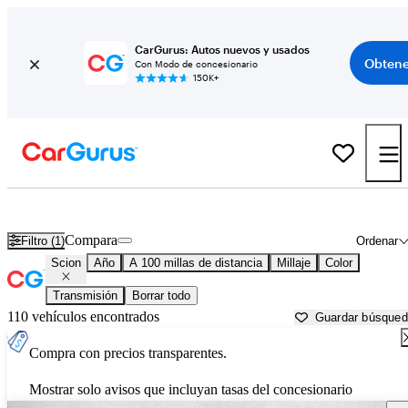
CarGurus: Autos nuevos y usados
Obtene
Con Modo de concesionario
150K+
Autos Scion usados en venta cerca de
Athens, GA
Compara
Filtro (1)
Ordenar
Scion
Año
A 100 millas de distancia
Millaje
Color
Transmisión
Borrar todo
110 vehículos encontrados
Guardar búsque
Compra con precios transparentes.
Mostrar solo avisos que incluyan tasas del concesionario