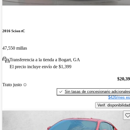
2016 Scion tC
47,550 millas
Transferencia a la tienda a Bogart, GA
El precio incluye envío de $1,399
$20,3
Trato justo
Sin tasas de concesionario adicionale
$426/mes es
Verif. disponibilidad
Gu