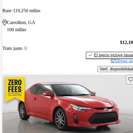
Base
119,250 millas
Carrollton, GA
100 millas
$12,1
Trato justo
El precio incluye tasa
$253/mes es
Verif. disponibilidad
Gu