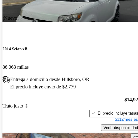
¡Nuevo!
2014 Scion xB
86,063 millas
Entrega a domicilio desde Hillsboro, OR
El precio incluye envío de $2,779
$14,9
Trato justo
El precio incluye tasa
$312/mes es
Verif. disponibilidad
Gu