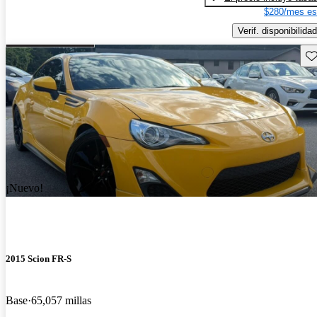
$280/mes es
Verif. disponibilidad
Gu
¡Nuevo!
2015 Scion FR-S
Base
65,057 millas