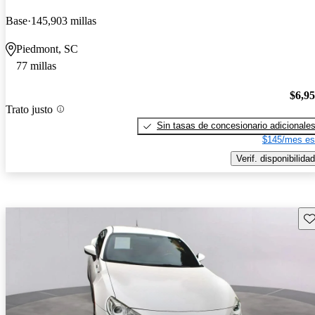
Base
145,903 millas
Piedmont, SC
77 millas
$6,9
Trato justo
Sin tasas de concesionario adicionale
$145/mes es
Verif. disponibilidad
Gu