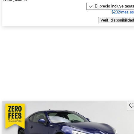
El precio incluye tasa
$232/mes es
Verif. disponibilidad
Gu