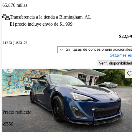
65,876 millas
Transferencia a la tienda a Birmingham, AL
El precio incluye envío de $1,999
$22,9
Trato justo
Sin tasas de concesionario adicionale
$431/mes es
Verif. disponibilidad
Gu
Precio reducido
-$550