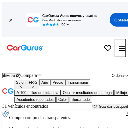
CarGurus: Autos nuevos y usados
Obtene
Con Modo de concesionario
150K+
Scion FR-S usados en venta cerca de
Anniston, AL
Compara
Filtro (2)
Ordenar
Scion
FR-S
Año
Precio
Transmisión
A 100 millas de distancia
Ocultar resultados de entrega
Millaje
Accidentes reportados
Color
Borrar todo
31 vehículos encontrados
Guardar búsque
Compra con precios transparentes.