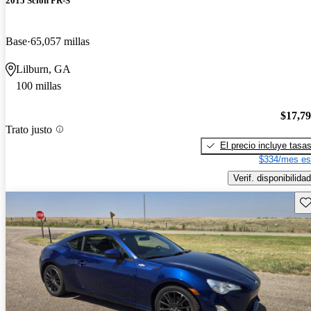
2015 Scion FR-S
Base
65,057 millas
Lilburn, GA
100 millas
$17,7
Trato justo
El precio incluye tasa
$334/mes es
Verif. disponibilidad
Gu