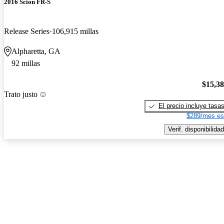
2016 Scion FR-S
Release Series
106,915 millas
Alpharetta, GA
92 millas
$15,3
Trato justo
El precio incluye tasa
$289/mes es
Verif. disponibilidad