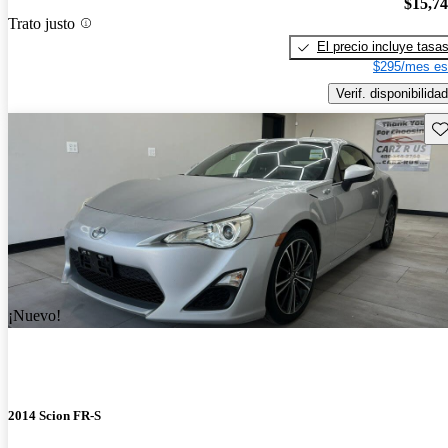
$15,7
Trato justo
El precio incluye tasa
$295/mes es
Verif. disponibilidad
Gu
¡Nuevo!
2014 Scion FR-S