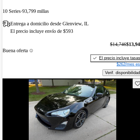
10 Series
93,799 millas
Entrega a domicilio desde Glenview, IL
El precio incluye envío de $593
$14,746
$13,9
Buena oferta
El precio incluye tasa
$262/mes es
Verif. disponibilidad
Gu