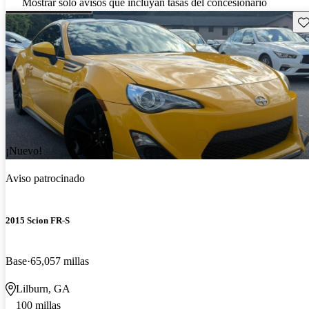
Mostrar solo avisos que incluyan tasas del concesionario
Gu
¡Nuevo!
Aviso patrocinado
2015 Scion FR-S
Base
65,057 millas
Lilburn, GA
100 millas