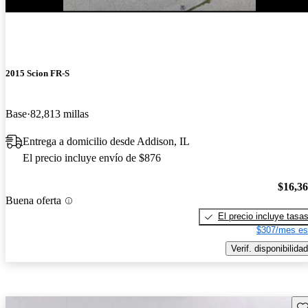
¡Nuevo!
2015 Scion FR-S
Base
82,813 millas
Entrega a domicilio desde Addison, IL
El precio incluye envío de $876
$16,3
Buena oferta
El precio incluye tasa
$307/mes es
Verif. disponibilidad
Gu