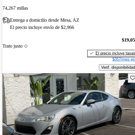
74,267 millas
Entrega a domicilio desde Mesa, AZ
El precio incluye envío de $2,966
$19,0
Trato justo
El precio incluye tasa
$357/mes es
Verif. disponibilidad
Gu