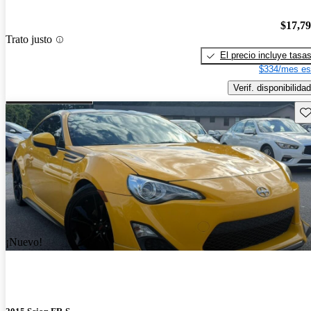
$17,7
Trato justo
El precio incluye tasa
$334/mes es
Verif. disponibilidad
Gu
¡Nuevo!