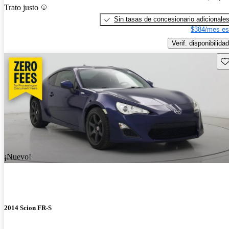
Trato justo
Sin tasas de concesionario adicionale
$384/mes es
Verif. disponibilidad
Gu
¡Nuevo!
2014 Scion FR-S