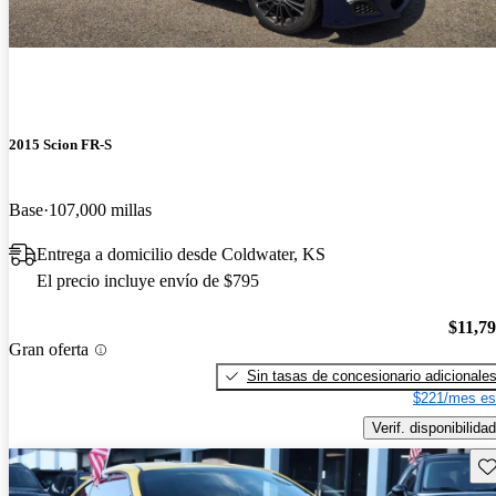
2015 Scion FR-S
Base
107,000 millas
Entrega a domicilio desde Coldwater, KS
El precio incluye envío de $795
$11,7
Gran oferta
Sin tasas de concesionario adicionale
$221/mes es
Verif. disponibilidad
Gu