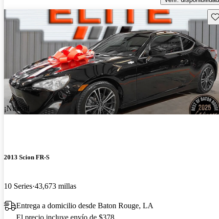
Gu
¡Nuevo!
2013 Scion FR-S
10 Series
43,673 millas
Entrega a domicilio desde Baton Rouge, LA
El precio incluye envío de $378