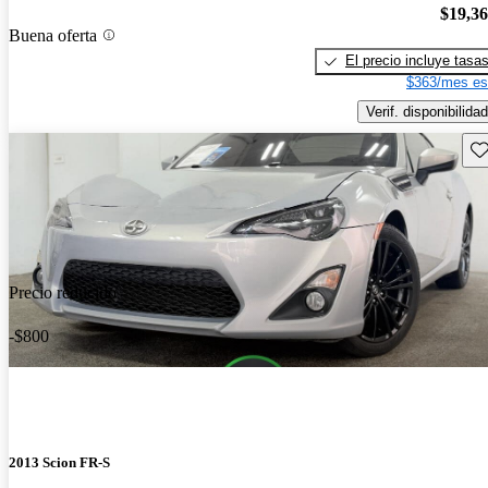
$19,3
Buena oferta
El precio incluye tasa
$363/mes es
Verif. disponibilidad
Gu
Precio reducido
-$800
2013 Scion FR-S