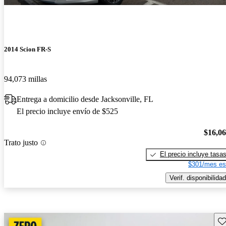
2014 Scion FR-S
94,073 millas
Entrega a domicilio desde Jacksonville, FL
El precio incluye envío de $525
$16,0
Trato justo
El precio incluye tasa
$301/mes es
Verif. disponibilidad
Gu