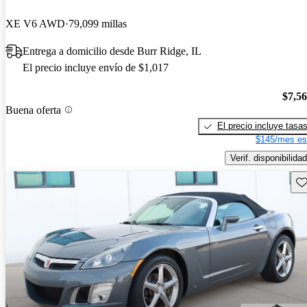
XE V6 AWD
79,099 millas
Entrega a domicilio desde Burr Ridge, IL
El precio incluye envío de $1,017
$7,5
Buena oferta
El precio incluye tasa
$145/mes es
Verif. disponibilidad
Gu