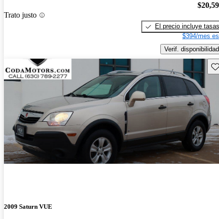
$20,5
Trato justo
El precio incluye tasa
$394/mes es
Verif. disponibilidad
Gu
2009 Saturn VUE