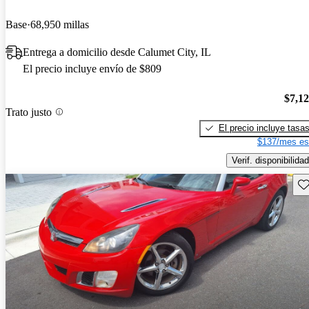
Base
68,950 millas
Entrega a domicilio desde Calumet City, IL
El precio incluye envío de $809
$7,1
Trato justo
El precio incluye tasa
$137/mes es
Verif. disponibilidad
Gu