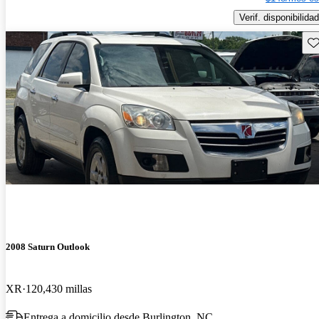
Verif. disponibilidad
Gu
2008 Saturn Outlook
XR
120,430 millas
Entrega a domicilio desde Burlington, NC