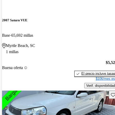
2007 Saturn VUE
Base
65,692 millas
Myrtle Beach, SC
1 millas
$5,5
Buena oferta
El precio incluye tasa
$106/mes es
Verif. disponibilidad
Gu