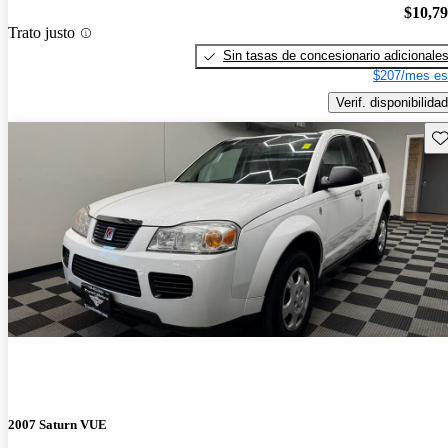
$10,7
Trato justo
Sin tasas de concesionario adicionale
$207/mes es
Verif. disponibilidad
Gu
2007 Saturn VUE