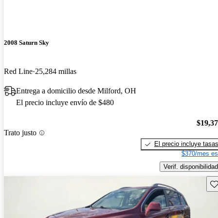
2008 Saturn Sky
Red Line
25,284 millas
Entrega a domicilio desde Milford, OH
El precio incluye envío de $480
$19,3
Trato justo
El precio incluye tasa
$370/mes es
Verif. disponibilidad
Gu