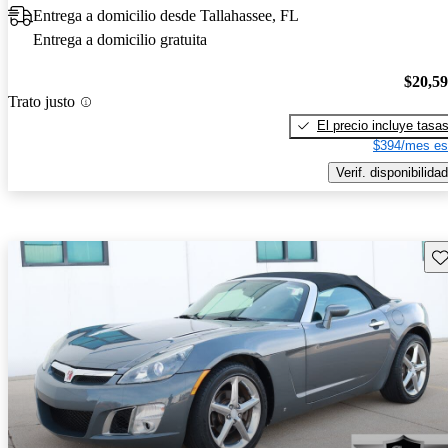
Entrega a domicilio desde Tallahassee, FL
Entrega a domicilio gratuita
$20,5
Trato justo
El precio incluye tasa
$394/mes es
Verif. disponibilidad
Gu