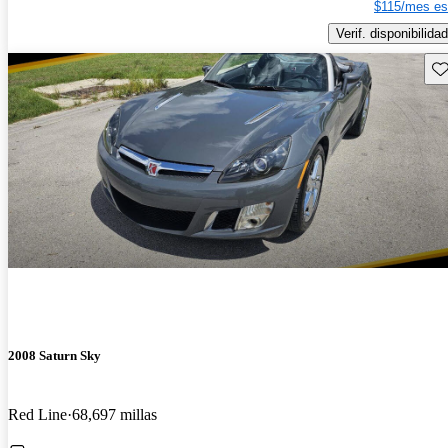
$115/mes es
Verif. disponibilidad
Gu
2008 Saturn Sky
Red Line
68,697 millas