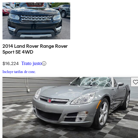
2014 Land Rover Range Rover
Sport SE 4WD
$16,224
Trato justo
Incluye tarifas de conc.
Gu