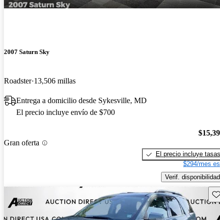
2007 Saturn Sky
Roadster
13,506 millas
Entrega a domicilio desde Sykesville, MD
El precio incluye envío de $700
$15,3
Gran oferta
El precio incluye tasa
$294/mes es
Verif. disponibilidad
Gu