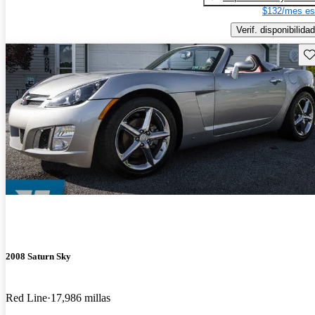
$132/mes es
Verif. disponibilidad
Gu
2008 Saturn Sky
Red Line
17,986 millas