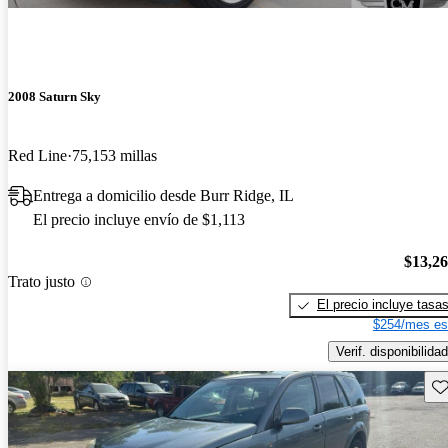
2008 Saturn Sky
Red Line
75,153 millas
Entrega a domicilio desde Burr Ridge, IL
El precio incluye envío de $1,113
$13,2
Trato justo
El precio incluye tasa
$254/mes es
Verif. disponibilidad
Gu