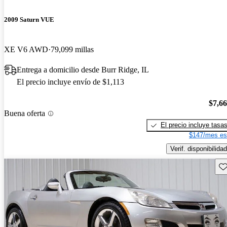
2009 Saturn VUE
XE V6 AWD
79,099 millas
Entrega a domicilio desde Burr Ridge, IL
El precio incluye envío de $1,113
$7,6
Buena oferta
El precio incluye tasa
$147/mes es
Verif. disponibilidad
Gu