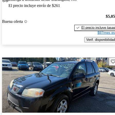
El precio incluye envío de $261
$5,0
Buena oferta
El precio incluye tasa
$97/mes es
Verif. disponibilidad
Gu