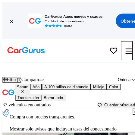
CarGurus: Autos nuevos y usados
Obtene
Con Modo de concesionario
150K+
Autos Saturn usados en venta cerca de
Myrtle Beach, SC
Compara
Filtro (1)
Ordenar
Saturn
Año
A 100 millas de distancia
Millaje
Color
Transmisión
Borrar todo
37 vehículos encontrados
Guardar búsque
Compra con precios transparentes.
Mostrar solo avisos que incluyan tasas del concesionario