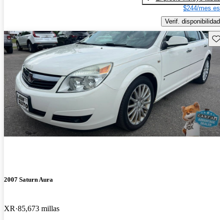
$244/mes es
Verif. disponibilidad
Gu
2007 Saturn Aura
XR
85,673 millas