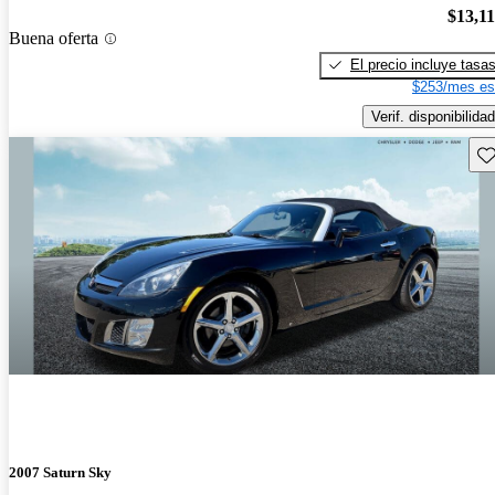
$13,1
Buena oferta
El precio incluye tasa
$253/mes es
Verif. disponibilidad
Gu
2007 Saturn Sky