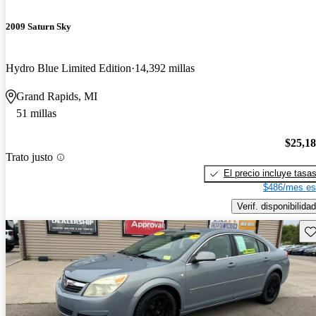
2009 Saturn Sky
Hydro Blue Limited Edition
14,392 millas
Grand Rapids, MI
51 millas
$25,1
Trato justo
El precio incluye tasa
$486/mes es
Verif. disponibilidad
Gu