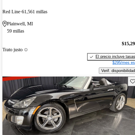
Red Line
61,561 millas
Plainwell, MI
59 millas
$15,2
Trato justo
El precio incluye tasa
$295/mes es
Verif. disponibilidad
Gu