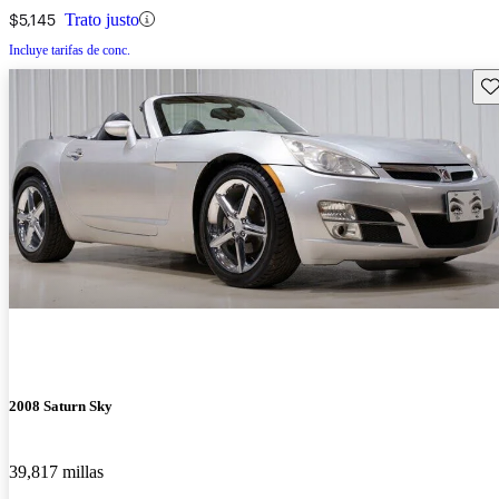
$5,145
Trato justo
Incluye tarifas de conc.
Gu
2008 Saturn Sky
39,817 millas