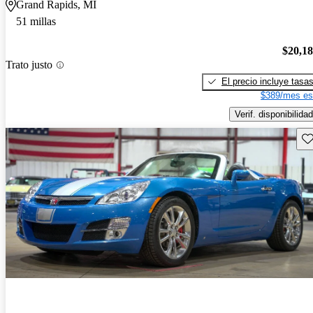
Grand Rapids, MI
51 millas
$20,1
Trato justo
El precio incluye tasa
$389/mes es
Verif. disponibilidad
Gu