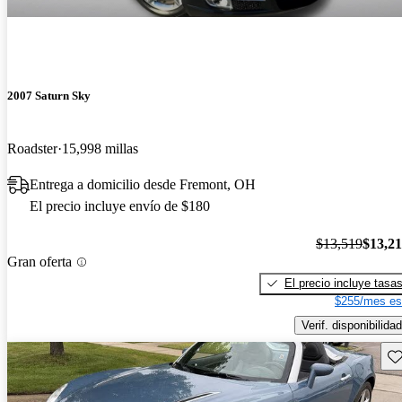
2007 Saturn Sky
Roadster
15,998 millas
Entrega a domicilio desde Fremont, OH
El precio incluye envío de $180
$13,519
$13,2
Gran oferta
El precio incluye tasa
$255/mes es
Verif. disponibilidad
Gu