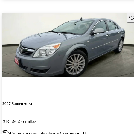
Gu
2007 Saturn Aura
XR
59,555 millas
Entrega a domicilio desde Crestwood, IL