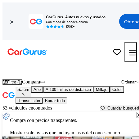
CarGurus: Autos nuevos y usados
Obtene
Con Modo de concesionario
150K+
Autos Saturn usados en venta cerca de
Lansing, MI
Compara
Filtro (1)
Ordenar
Saturn
Año
A 100 millas de distancia
Millaje
Color
Transmisión
Borrar todo
53 vehículos encontrados
Guardar búsque
Compra con precios transparentes.
Mostrar solo avisos que incluyan tasas del concesionario