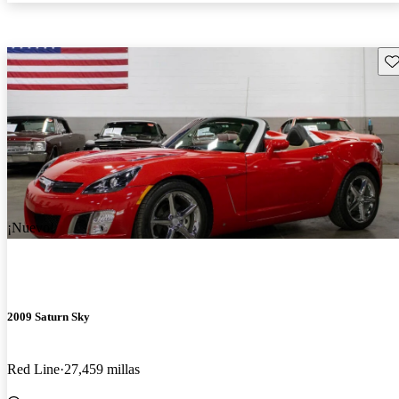
Gu
¡Nuevo!
2009 Saturn Sky
Red Line
27,459 millas