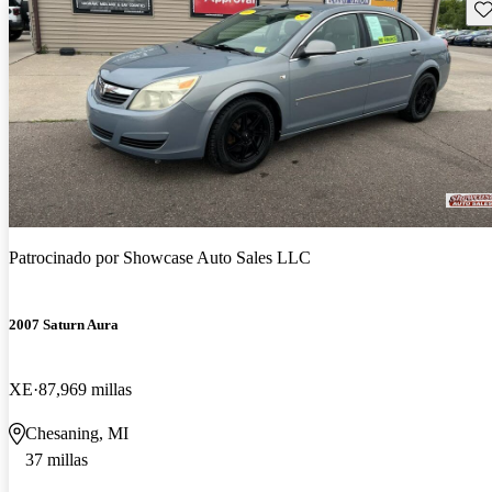
Gu
Patrocinado por
Showcase Auto Sales LLC
2007 Saturn Aura
XE
87,969 millas
Chesaning, MI
37 millas