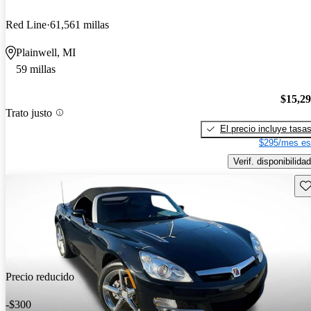
Red Line
61,561 millas
Plainwell, MI
59 millas
$15,2
Trato justo
El precio incluye tasa
$295/mes es
Verif. disponibilidad
Gu
Precio reducido
-$300