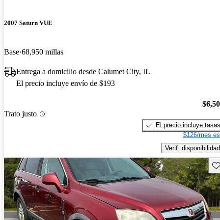
2007 Saturn VUE
Base
68,950 millas
Entrega a domicilio desde Calumet City, IL
El precio incluye envío de $193
$6,5
Trato justo
El precio incluye tasa
$126/mes es
Verif. disponibilidad
Gu