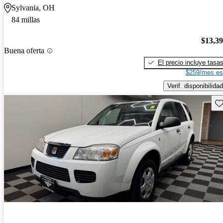
Sylvania, OH
84 millas
$13,3
Buena oferta
El precio incluye tasa
$259/mes es
Verif. disponibilidad
Gu