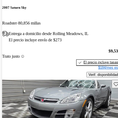
2007 Saturn Sky
Roadster
80,856 millas
Entrega a domicilio desde Rolling Meadows, IL
El precio incluye envío de $273
$9,5
Trato justo
El precio incluye tasa
$184/mes es
Verif. disponibilidad
Gu