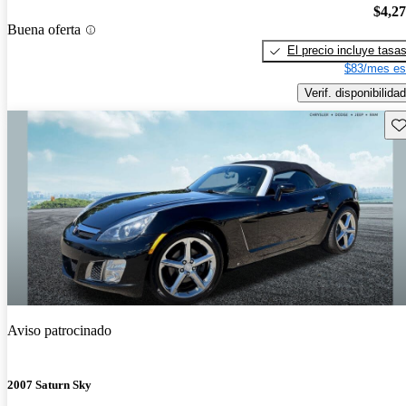
$4,2
Buena oferta
El precio incluye tasa
$83/mes es
Verif. disponibilidad
Gu
Aviso patrocinado
2007 Saturn Sky