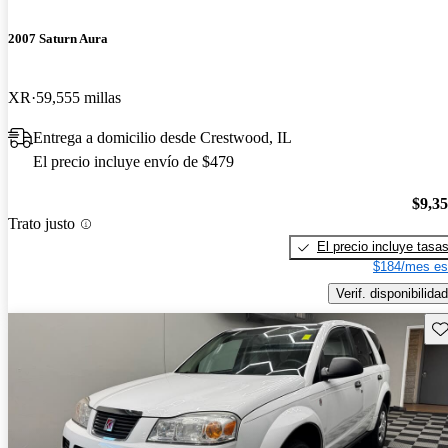
2007 Saturn Aura
XR
59,555 millas
Entrega a domicilio desde Crestwood, IL
El precio incluye envío de $479
$9,3
Trato justo
El precio incluye tasa
$184/mes es
Verif. disponibilidad
Gu