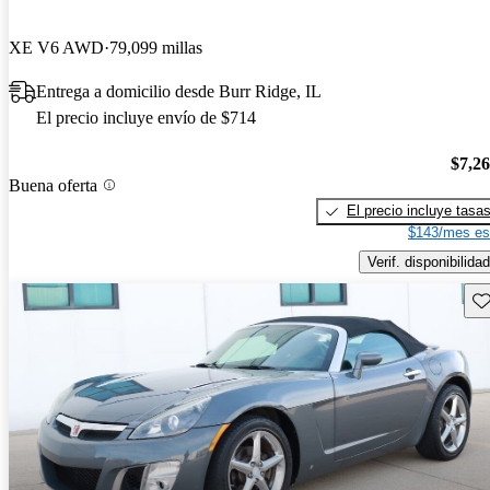
XE V6 AWD
79,099 millas
Entrega a domicilio desde Burr Ridge, IL
El precio incluye envío de $714
$7,2
Buena oferta
El precio incluye tasa
$143/mes es
Verif. disponibilidad
Gu