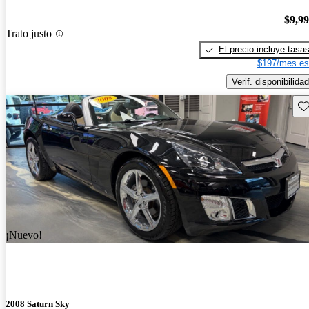
$9,9
Trato justo
El precio incluye tasa
$197/mes es
Verif. disponibilidad
Gu
¡Nuevo!
2008 Saturn Sky