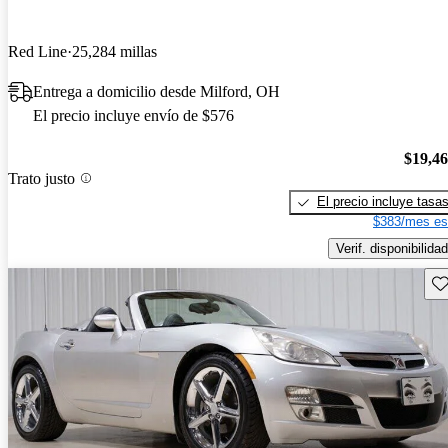
Red Line
25,284 millas
Entrega a domicilio desde Milford, OH
El precio incluye envío de $576
$19,4
Trato justo
El precio incluye tasa
$383/mes es
Verif. disponibilidad
Gu