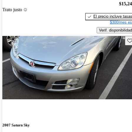
$15,2
Trato justo
El precio incluye tasa
$300/mes es
Verif. disponibilidad
Gu
2007 Saturn Sky