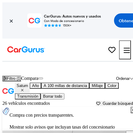
CarGurus: Autos nuevos y usados
Obtene
Con Modo de concesionario
150K+
Autos Saturn usados en venta cerca de
Joplin, MO
Compara
Filtro (1)
Ordenar
Saturn
Año
A 100 millas de distancia
Millaje
Color
Transmisión
Borrar todo
26 vehículos encontrados
Guardar búsque
Compra con precios transparentes.
Mostrar solo avisos que incluyan tasas del concesionario