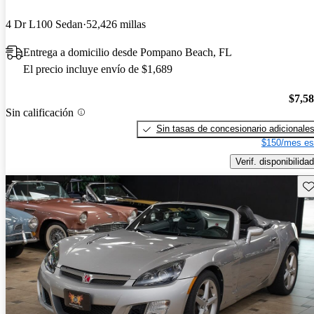
4 Dr L100 Sedan
52,426 millas
Entrega a domicilio desde Pompano Beach, FL
El precio incluye envío de $1,689
$7,5
Sin calificación
Sin tasas de concesionario adicionale
$150/mes es
Verif. disponibilidad
Gu