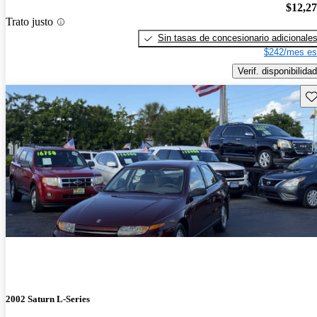
$12,2
Trato justo
Sin tasas de concesionario adicionale
$242/mes es
Verif. disponibilidad
Gu
2002 Saturn L-Series