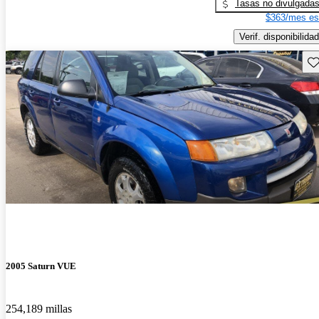
Tasas no divulgada
$363/mes es
Verif. disponibilidad
Gu
2005 Saturn VUE
254,189 millas