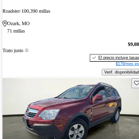
Roadster
100,390 millas
Ozark, MO
71 millas
$9,0
Trato justo
El precio incluye tasa
$179/mes es
Verif. disponibilidad
Gu