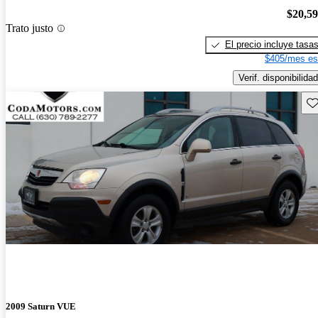
$20,5
Trato justo
El precio incluye tasa
$405/mes es
Verif. disponibilidad
Gu
2009 Saturn VUE