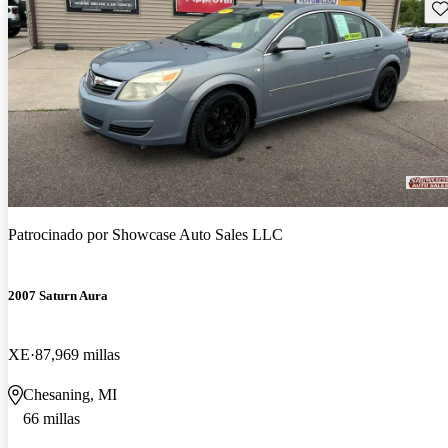
Gu
Patrocinado por
Showcase Auto Sales LLC
2007 Saturn Aura
XE
87,969 millas
Chesaning, MI
66 millas