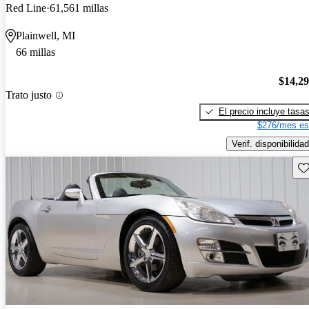
Red Line
61,561 millas
Plainwell, MI
66 millas
$14,2
Trato justo
El precio incluye tasa
$276/mes es
Verif. disponibilidad
Gu