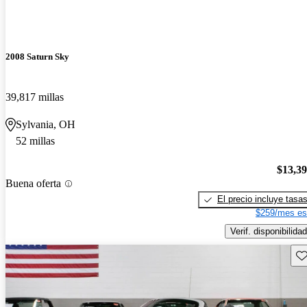
2008 Saturn Sky
39,817 millas
Sylvania, OH
52 millas
$13,3
Buena oferta
El precio incluye tasa
$259/mes es
Verif. disponibilidad
Gu