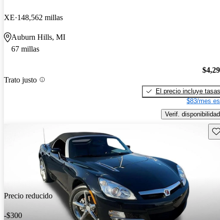
XE
148,562 millas
Auburn Hills, MI
67 millas
$4,2
Trato justo
El precio incluye tasa
$83/mes es
Verif. disponibilidad
Gu
Precio reducido
-$300