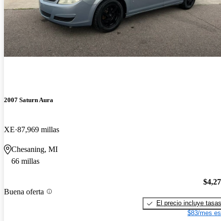
2007 Saturn Aura
XE
87,969 millas
Chesaning, MI
66 millas
$4,2
Buena oferta
El precio incluye tasa
$83/mes es