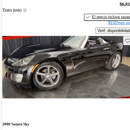
$6,8
Trato justo
El precio incluye tasa
$132/mes es
Verif. disponibilidad
Gu
2008 Saturn Sky