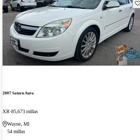
Gu
2007 Saturn Aura
XR
85,673 millas
Wayne, MI
54 millas