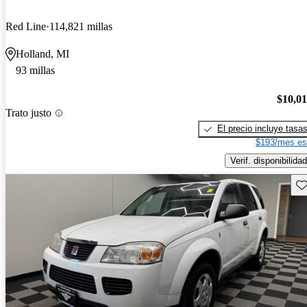
Red Line
114,821 millas
Holland, MI
93 millas
$10,0
Trato justo
El precio incluye tasa
$193/mes es
Verif. disponibilidad
Gu