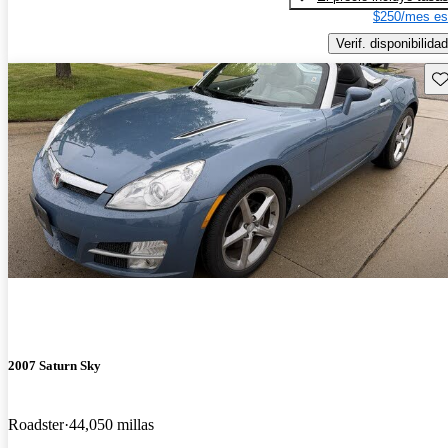
$250/mes es
Verif. disponibilidad
Gu
2007 Saturn Sky
Roadster
44,050 millas