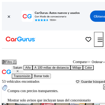
CarGurus: Autos nuevos y usados
Obtene
Con Modo de concesionario
150K+
Autos Saturn usados en venta cerca de
Jackson, MI
Compara
Filtro (1)
Ordenar
Saturn
Año
A 100 millas de distancia
Millaje
Color
Transmisión
Borrar todo
53 vehículos encontrados
Guardar búsque
Compra con precios transparentes.
Mostrar solo avisos que incluyan tasas del concesionario