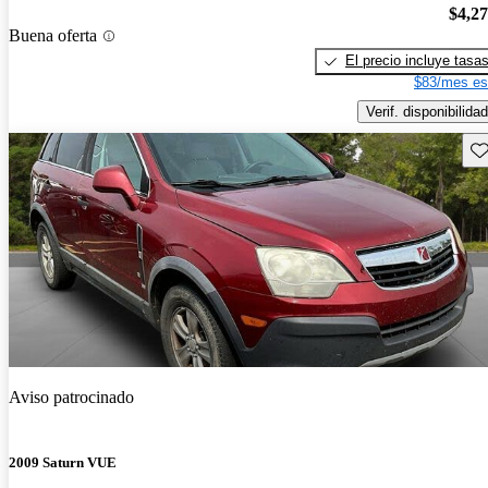
$4,2
Buena oferta
El precio incluye tasa
$83/mes es
Verif. disponibilidad
Gu
Aviso patrocinado
2009 Saturn VUE