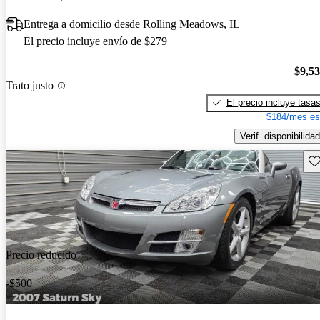
Entrega a domicilio desde Rolling Meadows, IL
El precio incluye envío de $279
$9,5
Trato justo
El precio incluye tasa
$184/mes es
Verif. disponibilidad
Gu
Precio reducido
-$500