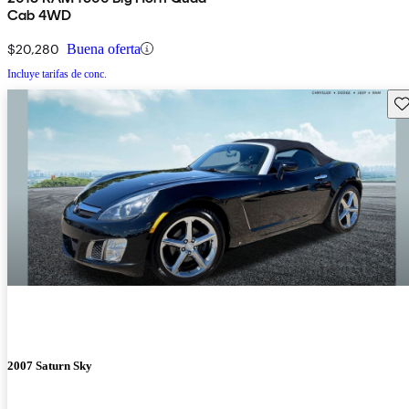
Cab 4WD
$20,280
Buena oferta
Incluye tarifas de conc.
Gu
2007 Saturn Sky