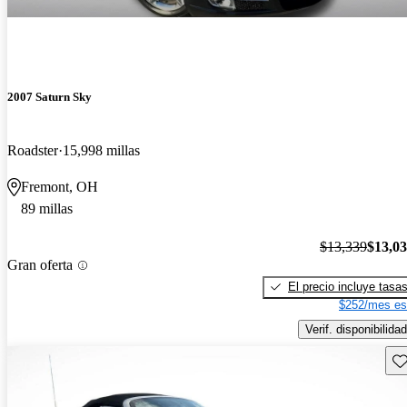
2007 Saturn Sky
Roadster
15,998 millas
Fremont, OH
89 millas
$13,339
$13,0
Gran oferta
El precio incluye tasa
$252/mes es
Verif. disponibilidad
Gu