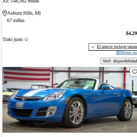
XE
148,562 millas
Auburn Hills, MI
67 millas
$4,2
Trato justo
El precio incluye tasa
$83/mes es
Verif. disponibilidad
Gu