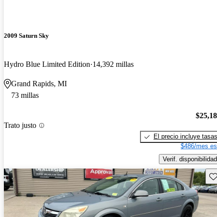
2009 Saturn Sky
Hydro Blue Limited Edition
14,392 millas
Grand Rapids, MI
73 millas
$25,1
Trato justo
El precio incluye tasa
$486/mes es
Verif. disponibilidad
Gu