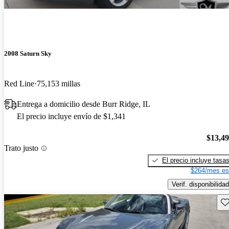
2008 Saturn Sky
Red Line
75,153 millas
Entrega a domicilio desde Burr Ridge, IL
El precio incluye envío de $1,341
$13,4
Trato justo
El precio incluye tasa
$264/mes es
Verif. disponibilidad
Gu