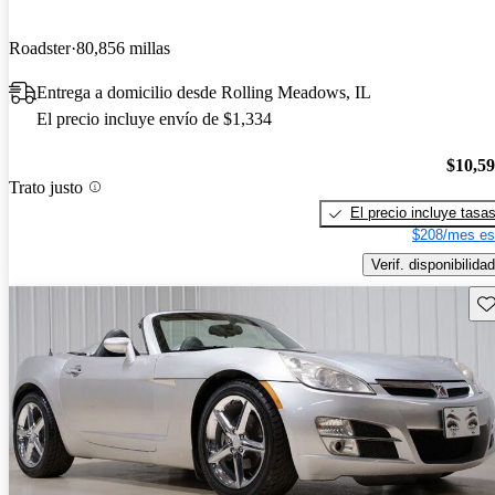
Roadster
80,856 millas
Entrega a domicilio desde Rolling Meadows, IL
El precio incluye envío de $1,334
$10,5
Trato justo
El precio incluye tasa
$208/mes es
Verif. disponibilidad
Gu