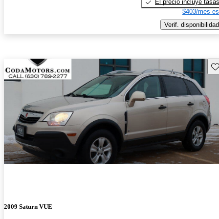
El precio incluye tasa
$403/mes es
Verif. disponibilidad
Gu
2009 Saturn VUE