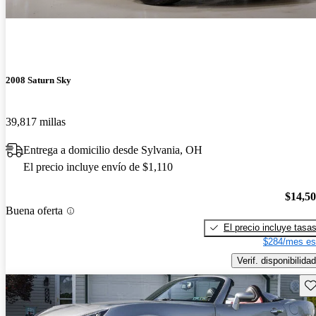
2008 Saturn Sky
39,817 millas
Entrega a domicilio desde Sylvania, OH
El precio incluye envío de $1,110
$14,5
Buena oferta
El precio incluye tasa
$284/mes es
Verif. disponibilidad
Gu