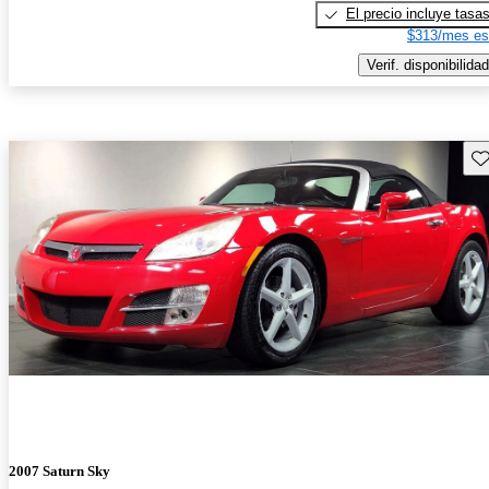
El precio incluye tasa
$313/mes es
Verif. disponibilidad
Gu
2007 Saturn Sky