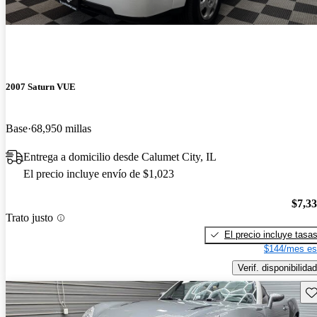
2007 Saturn VUE
Base
68,950 millas
Entrega a domicilio desde Calumet City, IL
El precio incluye envío de $1,023
$7,3
Trato justo
El precio incluye tasa
$144/mes es
Verif. disponibilidad
Gu