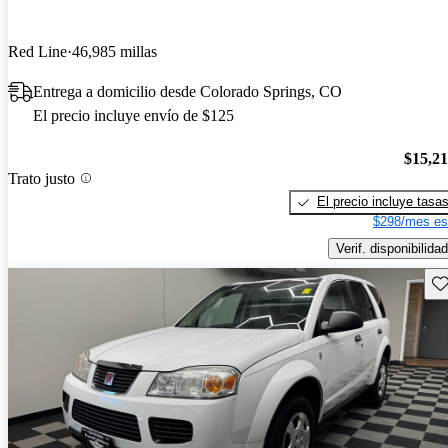
Red Line
46,985 millas
Entrega a domicilio desde Colorado Springs, CO
El precio incluye envío de $125
$15,2
Trato justo
El precio incluye tasa
$298/mes es
Verif. disponibilidad
Gu