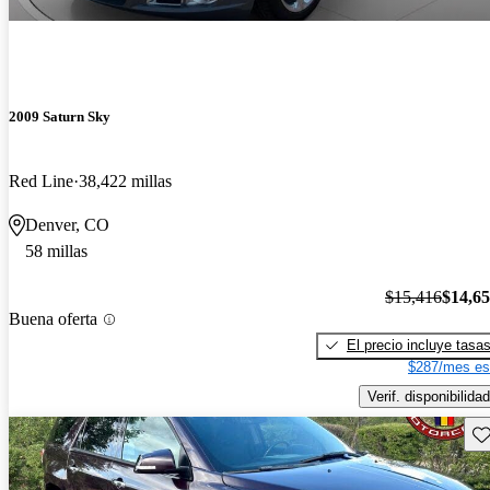
2009 Saturn Sky
Red Line
38,422 millas
Denver, CO
58 millas
$15,416
$14,6
Buena oferta
El precio incluye tasa
$287/mes es
Verif. disponibilidad
Gu