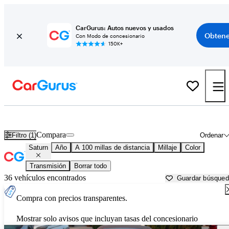
CarGurus: Autos nuevos y usados
Obtene
Con Modo de concesionario
150K+
Autos Saturn usados en venta cerca de
Fort Collins, CO
Compara
Filtro (1)
Ordenar
Saturn
Año
A 100 millas de distancia
Millaje
Color
Transmisión
Borrar todo
36 vehículos encontrados
Guardar búsque
Compra con precios transparentes.
Mostrar solo avisos que incluyan tasas del concesionario