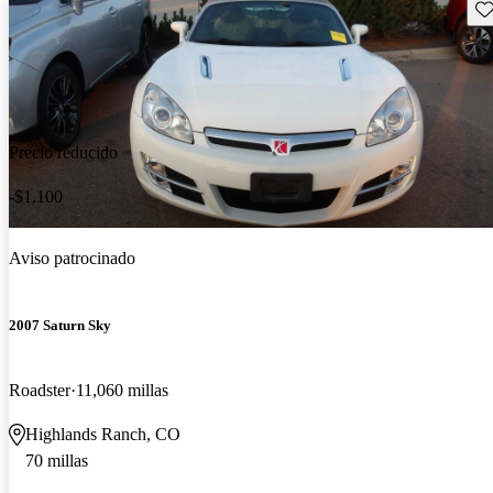
Gu
Precio reducido
-$1,100
Aviso patrocinado
2007 Saturn Sky
Roadster
11,060 millas
Highlands Ranch, CO
70 millas