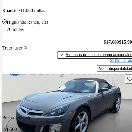
Roadster
11,060 millas
Highlands Ranch, CO
70 millas
$17,000
$15,9
Trato justo
Sin tasas de concesionario adicionale
$311/mes es
Verif. disponibilidad
Gu
Precio reducido
-$1,560