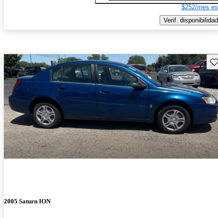
$252/mes es
Verif. disponibilidad
Gu
2005 Saturn ION