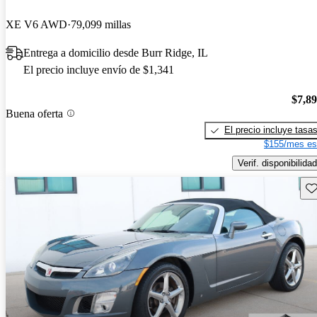
XE V6 AWD
79,099 millas
Entrega a domicilio desde Burr Ridge, IL
El precio incluye envío de $1,341
$7,8
Buena oferta
El precio incluye tasa
$155/mes es
Verif. disponibilidad
Gu