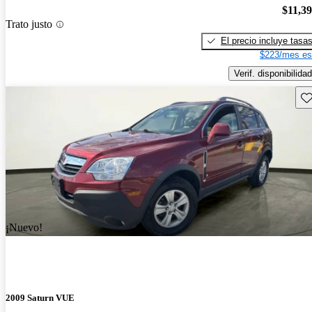
$11,3
Trato justo
El precio incluye tasa
$223/mes es
Verif. disponibilidad
Gu
¡Nuevo!
2009 Saturn VUE